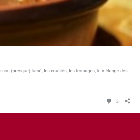
oisson (presque) fumé, les crudités, les fromages, le mélange des
Commenta
13