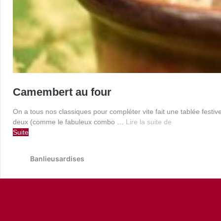
Camembert au four
On a tous nos classiques pour compléter vite fait une tablée festiv
Camembert
deux (comme le fabuleux combo …
Lire la suite de
au
Suite
four
Banlieusardises