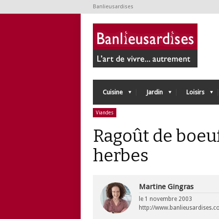
Banlieusardises
Cuisine
Jardin
Loisirs
Viandes
Ragoût de boeuf
herbes
Martine Gingras
le
1 novembre 2003
http://www.banlieusardises.