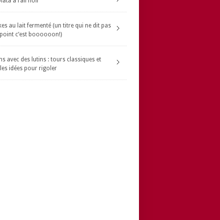
ata à l’ail noir
s au lait fermenté (un titre qui ne dit pas
 point c’est boooooon!)
s avec des lutins : tours classiques et
les idées pour rigoler