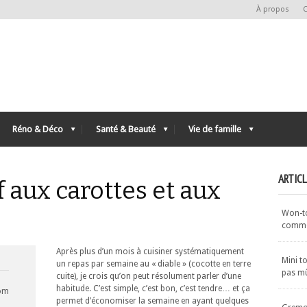
À propos
C
Réno & Déco
Santé & Beauté
Vie de famille
ARTIC
 aux carottes et aux
Won-ton
commen
Après plus d’un mois à cuisiner systématiquement
Mini t
un repas par semaine au « diable » (cocotte en terre
pas m
cuite), je crois qu’on peut résolument parler d’une
habitude. C’est simple, c’est bon, c’est tendre… et ça
com
permet d’économiser la semaine en ayant quelques