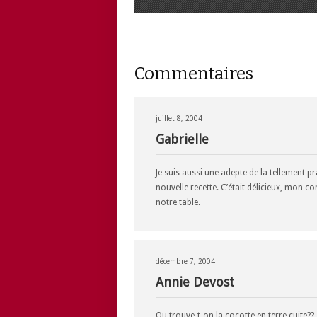
Commentaires
juillet 8, 2004
Gabrielle
Je suis aussi une adepte de la tellement pr
nouvelle recette. C’était délicieux, mon c
notre table.
décembre 7, 2004
Annie Devost
Ou trouve-t-on la cocotte en terre cuite??