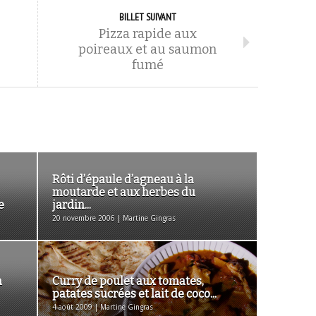
BILLET SUIVANT
Pizza rapide aux
poireaux et au saumon
fumé
Rôti d’épaule d’agneau à la
moutarde et aux herbes du
e
jardin...
20 novembre 2006 | Martine Gingras
a
Curry de poulet aux tomates,
patates sucrées et lait de coco...
4 août 2009 | Martine Gingras