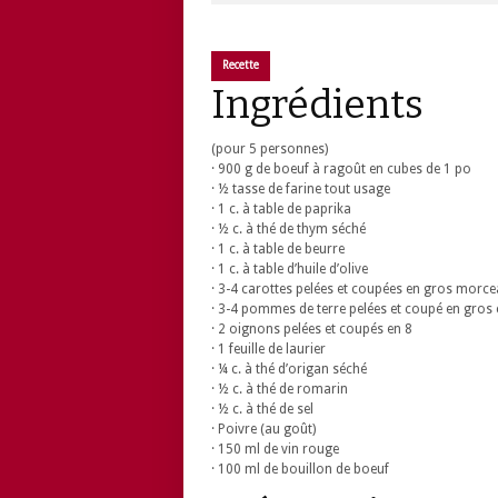
Recette
Ingrédients
(pour 5 personnes)
· 900 g de boeuf à ragoût en cubes de 1 po
· ½ tasse de farine tout usage
· 1 c. à table de paprika
· ½ c. à thé de thym séché
· 1 c. à table de beurre
· 1 c. à table d’huile d’olive
· 3-4 carottes pelées et coupées en gros morc
· 3-4 pommes de terre pelées et coupé en gros
· 2 oignons pelées et coupés en 8
· 1 feuille de laurier
· ¼ c. à thé d’origan séché
· ½ c. à thé de romarin
· ½ c. à thé de sel
· Poivre (au goût)
· 150 ml de vin rouge
· 100 ml de bouillon de boeuf