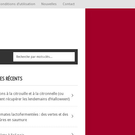
onditions d’utilisation
Nouvelles
Contact
LES RÉCENTS
s à la citrouille et à la citronnelle (ou
t récupérer les lendemains d’Halloween!)
omates lactofermentées : des vertes et des
ûres en saumure