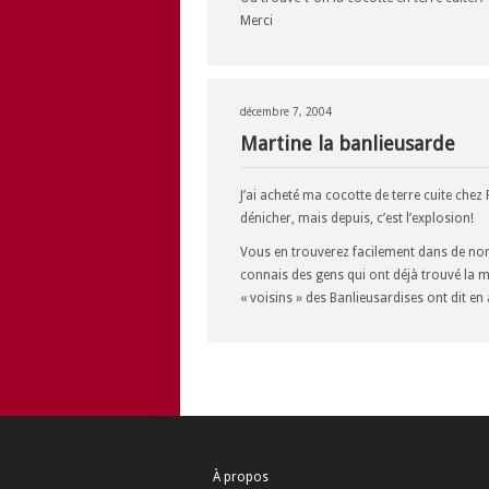
Merci
décembre 7, 2004
Martine la banlieusarde
J’ai acheté ma cocotte de terre cuite chez P
dénicher, mais depuis, c’est l’explosion!
Vous en trouverez facilement dans de nomb
connais des gens qui ont déjà trouvé la 
« voisins » des Banlieusardises ont dit e
À propos