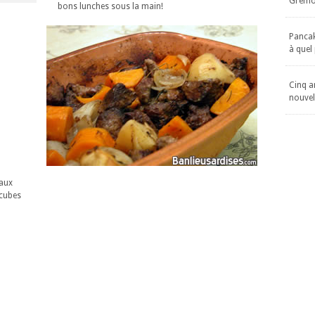
Gremol
bons lunches sous la main!
Pancake
à quel
Cinq an
nouvel
eaux
 cubes