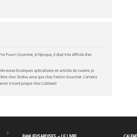
ot Pourri Gourmet; à l’époque, il était très difficile d’en
reuses boutiques spécialisées en articles de cuisine. Je
même chez Stokes ainsi que chez Fenton Gourmet. Certains
n avoir trouvé jusque chez Loblaws!
BANLIEUSARDISES – LE LIVRE
CALEND