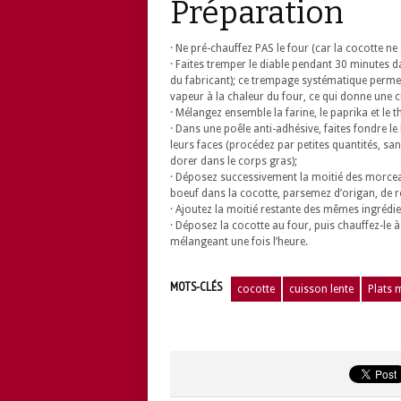
Préparation
· Ne pré-chauffez PAS le four (car la cocotte n
· Faites tremper le diable pendant 30 minutes dan
du fabricant); ce trempage systématique permet 
vapeur à la chaleur du four, ce qui donne une c
· Mélangez ensemble la farine, le paprika et le
· Dans une poêle anti-adhésive, faites fondre le 
leurs faces (procédez par petites quantités, sa
dorer dans le corps gras);
· Déposez successivement la moitié des morcea
boeuf dans la cocotte, parsemez d’origan, de roma
· Ajoutez la moitié restante des mêmes ingrédient
· Déposez la cocotte au four, puis chauffez-le à
mélangeant une fois l’heure.
MOTS-CLÉS
cocotte
cuisson lente
Plats 