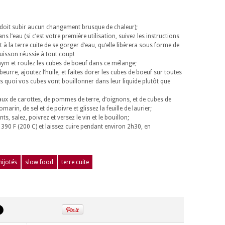
e doit subir aucun changement brusque de chaleur);
s l’eau (si c’est votre première utilisation, suivez les instructions
à la terre cuite de se gorger d’eau, qu’elle libèrera sous forme de
uisson réussie à tout coup!
 thym et roulez les cubes de boeuf dans ce mélange;
beurre, ajoutez l’huile, et faites dorer les cubes de boeuf sur toutes
ns quoi vos cubes vont bouillonner dans leur liquide plutôt que
ux de carottes, de pommes de terre, d’oignons, et de cubes de
rin, de sel et de poivre et glissez la feuille de laurier;
s, salez, poivrez et versez le vin et le bouillon;
 390 F (200 C) et laissez cuire pendant environ 2h30, en
mijotés
slow food
terre cuite