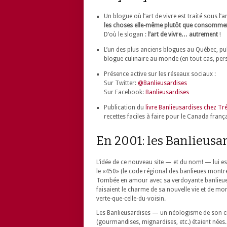
Un blogue où l’art de vivre est traité sous l
les choses elle-même plutôt que consomme
D’où le slogan :
l’art de vivre… autrement
!
L’un des plus anciens blogues au Québec, pu
blogue culinaire au monde (en tout cas, perso
Présence active sur les réseaux sociaux :
Sur Twitter:
@Banlieusardises
Sur Facebook:
Banlieusardises
Publication du
livre Banlieusardises chez Tr
recettes faciles à faire pour le Canada fr
En 2001: les Banlieusar
L’idée de ce nouveau site — et du nom! — lui e
le «450» (le code régional des banlieues montré
Tombée en amour avec sa verdoyante banlieue, e
faisaient le charme de sa nouvelle vie et de mo
verte-que-celle-du-voisin.
Les Banlieusardises — un néologisme de son cru 
(gourmandises, mignardises, etc.) étaient nées.