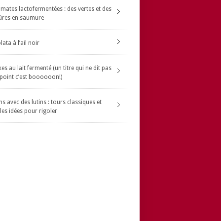
omates lactofermentées : des vertes et des
ûres en saumure
ata à l’ail noir
s au lait fermenté (un titre qui ne dit pas
 point c’est boooooon!)
s avec des lutins : tours classiques et
les idées pour rigoler