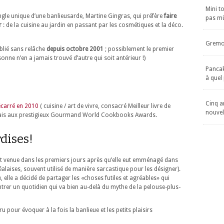
Mini t
’angle unique d’une banlieusarde, Martine Gingras, qui préfère
faire
pas m
r
: de la cuisine au jardin en passant par les cosmétiques et la déco.
Gremol
blié sans relâche
depuis octobre 2001
; possiblement le premier
nne n’en a jamais trouvé d’autre qui soit antérieur !)
Pancake
à quel
Cinq an
écarré en 2010
( cuisine / art de vivre, consacré Meilleur livre de
nouvel
ançais aux prestigieux Gourmand World Cookbooks Awards.
dises!
st venue dans les premiers jours après qu’elle eut emménagé dans
alaises, souvent utilisé de manière sarcastique pour les désigner).
lle a décidé de partager les «choses futiles et agréables» qui
ntrer un quotidien qui va bien au-delà du mythe de la pelouse-plus-
pour évoquer à la fois la banlieue et les petits plaisirs