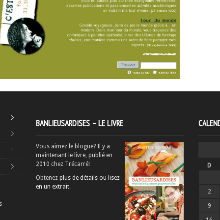
BANLIEUSARDISES – LE LIVRE
CALEND
Vous aimez le blogue? Il y a
maintenant le livre, publié en
2010 chez Trécarré!
D
Obtenez
plus de détails ou lisez-
en un extrait
.
2
s
9
16