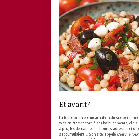
Et avant?
La toute première incarnation du site personnel
Web en était encore à ses balbutiements, elle a 
à peu, les demandes de bonnes adresses et de c
s’accumulaient… Son site, appelé
C’est ma tour