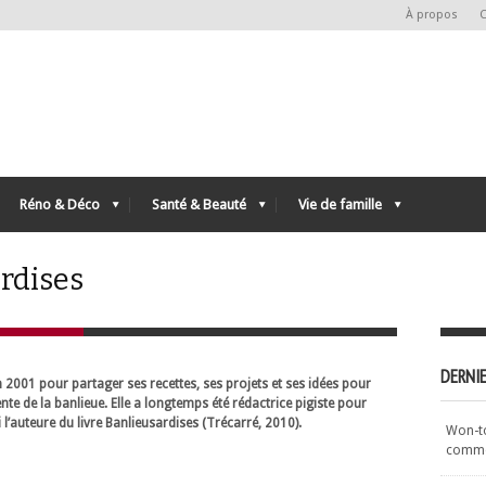
À propos
C
Réno & Déco
Santé & Beauté
Vie de famille
rdises
DERNIE
 2001 pour partager ses recettes, ses projets et ses idées pour
nte de la banlieue. Elle a longtemps été rédactrice pigiste pour
l’auteure du livre Banlieusardises (Trécarré, 2010).
Won-ton
commen