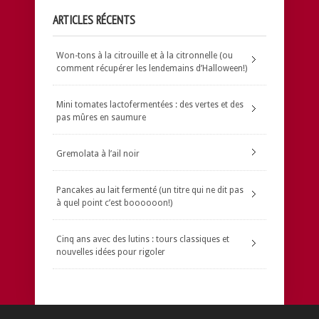
ARTICLES RÉCENTS
Won-tons à la citrouille et à la citronnelle (ou
comment récupérer les lendemains d’Halloween!)
Mini tomates lactofermentées : des vertes et des
pas mûres en saumure
Gremolata à l’ail noir
Pancakes au lait fermenté (un titre qui ne dit pas
à quel point c’est boooooon!)
Cinq ans avec des lutins : tours classiques et
nouvelles idées pour rigoler