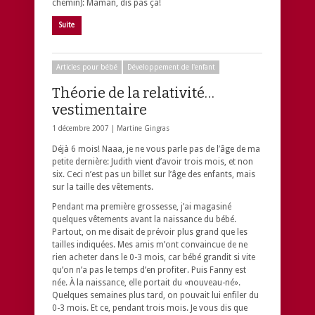
chemin): Maman, dis pas ça!
Suite
Articles pour bébé
Développement de l'enfant
Théorie de la relativité…
vestimentaire
1 décembre 2007 |
Martine Gingras
Déjà 6 mois! Naaa, je ne vous parle pas de l’âge de ma
petite dernière: Judith vient d’avoir trois mois, et non
six. Ceci n’est pas un billet sur l’âge des enfants, mais
sur la taille des vêtements.
Pendant ma première grossesse, j’ai magasiné
quelques vêtements avant la naissance du bébé.
Partout, on me disait de prévoir plus grand que les
tailles indiquées. Mes amis m’ont convaincue de ne
rien acheter dans le 0-3 mois, car bébé grandit si vite
qu’on n’a pas le temps d’en profiter. Puis Fanny est
née. À la naissance, elle portait du «nouveau-né».
Quelques semaines plus tard, on pouvait lui enfiler du
0-3 mois. Et ce, pendant trois mois. Je vous dis que