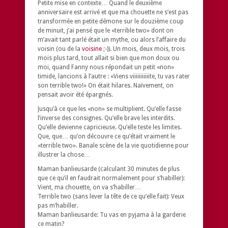
Petite mise en contexte… Quand le deuxième
anniversaire est arrivé et que ma chouette ne s’est pas
transformée en petite démone sur le douzième coup
de minuit, j’ai pensé que le «terrible two» dont on
m’avait tant parlé était un mythe, ou alors l’affaire du
voisin (ou de la
voisine
;-)). Un mois, deux mois, trois
mois plus tard, tout allait si bien que mon doux ou
moi, quand Fanny nous répondait un petit «non»
timide, lancions à l’autre : «Viens viiiiiiiiiiite, tu vas rater
son terrible two!» On était hilares. Naïvement, on
pensait avoir été épargnés.
Jusqu’à ce que les «non» se multiplient. Qu’elle fasse
l’inverse des consignes. Qu’elle brave les interdits.
Qu’elle devienne capricieuse. Qu’elle teste les limites.
Que, que… qu’on découvre ce qu’était vraiment le
«terrible two». Banale scène de la vie quotidienne pour
illustrer la chose…
Maman banlieusarde (calculant 30 minutes de plus
que ce qu’il en faudrait normalement pour s’habiller):
Vient, ma chouette, on va s’habiller…
Terrible two (sans lever la tête de ce qu’elle fait): Veux
pas m’habiller.
Maman banlieusarde: Tu vas en pyjama à la garderie
ce matin?