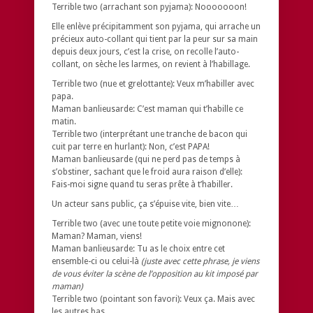
Terrible two (arrachant son pyjama): Nooooooon!
Elle enlève précipitamment son pyjama, qui arrache un
précieux auto-collant qui tient par la peur sur sa main
depuis deux jours, c’est la crise, on recolle l’auto-
collant, on sèche les larmes, on revient à l’habillage.
Terrible two (nue et grelottante): Veux m’habiller avec
papa.
Maman banlieusarde: C’est maman qui t’habille ce
matin.
Terrible two (interprétant une tranche de bacon qui
cuit par terre en hurlant): Non, c’est PAPA!
Maman banlieusarde (qui ne perd pas de temps à
s’obstiner, sachant que le froid aura raison d’elle):
Fais-moi signe quand tu seras prête à t’habiller.
Un acteur sans public, ça s’épuise vite, bien vite…
Terrible two (avec une toute petite voie mignonone):
Maman? Maman, viens!
Maman banlieusarde: Tu as le choix entre cet
ensemble-ci ou celui-là
(juste avec cette phrase, je viens
de vous éviter la scène de l’opposition au kit imposé par
maman)
Terrible two (pointant son favori): Veux ça. Mais avec
les autres bas.