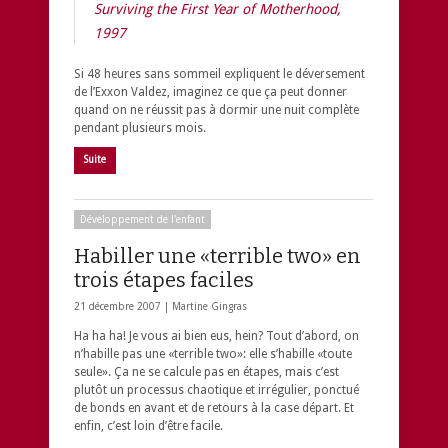
Surviving the First Year of Motherhood
,
1997
Si 48 heures sans sommeil expliquent le déversement
de l’Exxon Valdez, imaginez ce que ça peut donner
quand on ne réussit pas à dormir une nuit complète
pendant plusieurs mois.
Suite
Développement de l'enfant
Habiller une «terrible two» en
trois étapes faciles
21 décembre 2007 |
Martine Gingras
Ha ha ha! Je vous ai bien eus, hein? Tout d’abord, on
n’habille pas une «terrible two»: elle s’habille «toute
seule». Ça ne se calcule pas en étapes, mais c’est
plutôt un processus chaotique et irrégulier, ponctué
de bonds en avant et de retours à la case départ. Et
enfin, c’est loin d’être facile.