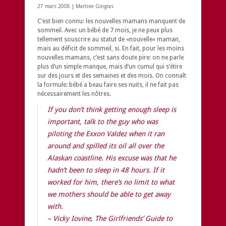
27 mars 2008 |
Martine Gingras
C’est bien connu: les nouvelles mamans manquent de
sommeil. Avec un bébé de 7 mois, je ne peux plus
tellement souscrire au statut de «nouvelle» maman,
mais au déficit de sommeil, si. En fait, pour les moins
nouvelles mamans, c’est sans doute pire: on ne parle
plus d’un simple manque, mais d’un cumul qui s’étire
sur des jours et des semaines et des mois. On connaît
la formule: bébé a beau faire ses nuits, il ne fait pas
nécessairement les nôtres.
If you don’t think getting enough sleep is
important, talk to the guy who was
piloting the
Exxon Valdez
when it ran
around and spilled its oil all over the
Alaskan coastline. His excuse was that he
hadn’t been to sleep in 48 hours. If it
worked for him, there’s no limit to what
we mothers should be able to get away
with.
– Vicky Iovine,
The Girlfriends’ Guide to