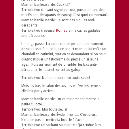
Maman banlieusarde: Ceux-là?
Terrible two (faisant signe que oui, puis pointant des
motifs anti-dérapants dessous): C’est quoi ça maman?
Maman banlieusarde: Ce sont des bidules anti-
dérapants.
Terrible two (rêveuse)
Roméo
aime ça, les gudules
anti-dérapants.
Un ange passe. La petite oublie pendant un moment
de s’opposer à quoi que ce soit et maman lui enfile un
chandail en catimini, tout en se demandant si on peut
diagnostiquer un fétichisme du pied à un si jeune
âge… Puis au moment de lui enfiler les bas anti-
dérapants, le naturel revient au galop.
Terrible two: Non, maman, moi toute seule!
Mets les bas, le talon dessus, les enlève, les remets…
elle finit par y arriver.
Maman banlieusarde: On va maintenant mettre la
petite culotte…
Terrible two: Moi toute seule!
Maman banlieusarde: Évidemment… C’est bien…
N’oublie pas de mettre la boucle à l’avant…
Terrible two (arrachant sa culotte déjà rendue à mi-