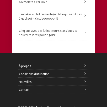
Gremolata à l’ail noir
Pancakes au lait fermenté (un titre qui ne dit pas
à quel point c’est boooooon!)
Cinq ans avec des lutins : tours classiques et
nouvelles idées pour rigoler
À propos
Conditions d’utilisation
Nouvelles
Contact