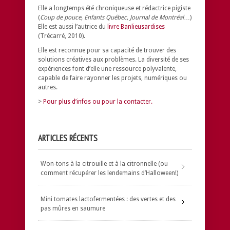
Elle a longtemps été chroniqueuse et rédactrice pigiste
(
Coup de pouce, Enfants Québec, Journal de Montréal
…)
Elle est aussi l’autrice du
livre Banlieusardises
(Trécarré, 2010).
Elle est reconnue pour sa capacité de trouver des
solutions créatives aux problèmes.
La diversité de ses
expériences font d’elle une ressource polyvalente,
capable de faire rayonner les projets, numériques ou
autres.
>
Pour plus d’infos ou pour la contacter.
ARTICLES RÉCENTS
Won-tons à la citrouille et à la citronnelle (ou
comment récupérer les lendemains d’Halloween!)
Mini tomates lactofermentées : des vertes et des
pas mûres en saumure