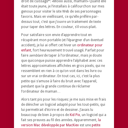
droit de cuissage*: «Moiiiii aussi, maman!» Quand elle
était toute jeune, je l’installais à califourchon sur mes
genoux pour visiter le site Web de ses personnages
favoris. Mais en vieillissant, ce qu’elle préfère par-
dessus tout, c’est que j’ouvre un traitement de texte
pour taper des lettres. En couleur, s’il-vous-plait.
Pour satisfaire son envie d’apprendre tout en
récupérant mon portable (et l’épargner d’un éventuel
accident), je lui ai offert cet hiver un
ordinateur pour
enfant
, fort heureusement trouvé usagé. Parfait pour
faire
semblant
de taper à l’ordinateur, mais je doute
que quiconque puisse apprendre l’alphabet avec ces
lettres approximatives affichées en gros pixels, qui ne
ressemblent en rien à ce qu’on voit dans les livre ou
sur un vrai ordinateur. En tout cas, ici, c’est la plus
petite qui s’amuse à faire du bruit avec l’appareil,
pendant que la grande continue de réclamer
l’ordinateur de maman…
Alors tant pis pour les risques: je me suis mise en frais
de dénicher un logiciel adapté pour les tout-petits, qui
lui permettrait d’écrire et de dessiner. J’avais lu
beaucoup de bien à propos de
Kid Pix
, un logiciel qui a
fait ses preuves au fil des années. Apparemment,
la
version Mac développée par MacKiev
est une
petite