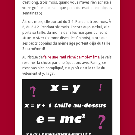
c’est long, trois mois, quand vous n’avez rien acheté à
votre goût en pensant que ça ne durerait que quelques
semaines ;-)
À trois mois, elle portait du 3-6. Pendant trois mois. À
6, du 6-12. Pendant six mois. Encore aujourd’hui, elle
porte sa taille, du moins dans les marques qui sont
«true to size» (comme disent les Chinois), alors que
ses petits copains du même âge portent déjà du taille
3 ou même 4!
Au risque de
faire une Paul Piché de moi-même
, je vais
résumer la chose par une équation: avec Fanny, ce
n’est pas bien compliqué,
x = y
(où x est la taille du
vêtement et y, l’âge).