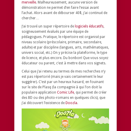
merveille
. Malheureusement, aucune version de
démonstration ne permet d’en faire l’essai avant
l’achat. Alors avant de débourser 40$, j’ai continué de
chercher…
J’ai trouvé un super répertoire de
logiciels éducatifs
,
soigneusement évalués par une équipe de
pédagogues. Pratique, le répertoire est organisé par
niveau scolaire (préscolaire, primaire, secondaire,
adulte) et par discipline (langues, arts, mathématiques,
univers social, etc.) On y précise la plateforme, le type
de licence, et plus encore. Du bonbon! Que vous soyez
éducateur ou parent, c’est à mettre dans vos signets.
Celui que j’ai retenu au termes de mes recherches n’y
est pas répertorié (mais je vais certainement le leur
suggérer). C’est par un heureux hasard, en fouinant
sur le site de Plasq (la compagnie à qui l’on doit la
populaire application
Comic Life
, qui permet de créer
des BD ou des photo-romans en quelques clics), que
j’ai découvert l’existence de
Doozla
.