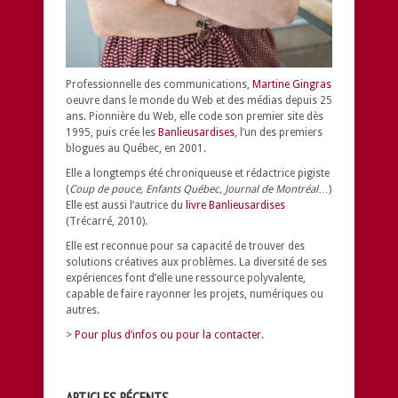
Professionnelle des communications,
Martine Gingras
oeuvre dans le monde du Web et des médias depuis 25
ans. Pionnière du Web, elle code son premier site dès
1995, puis crée les
Banlieusardises
, l’un des premiers
blogues au Québec, en 2001.
Elle a longtemps été chroniqueuse et rédactrice pigiste
(
Coup de pouce, Enfants Québec, Journal de Montréal
…)
Elle est aussi l’autrice du
livre Banlieusardises
(Trécarré, 2010).
Elle est reconnue pour sa capacité de trouver des
solutions créatives aux problèmes.
La diversité de ses
expériences font d’elle une ressource polyvalente,
capable de faire rayonner les projets, numériques ou
autres.
>
Pour plus d’infos ou pour la contacter.
ARTICLES RÉCENTS