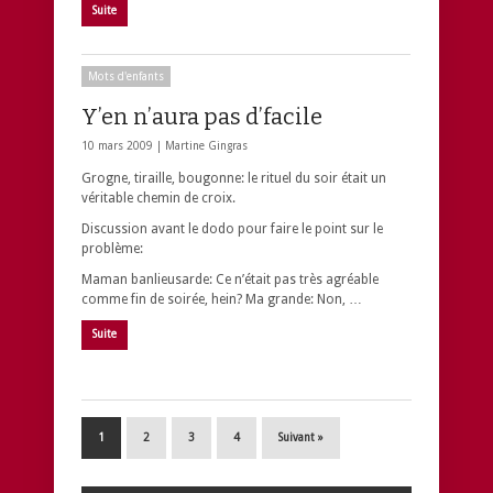
Suite
Mots d'enfants
Y’en n’aura pas d’facile
10 mars 2009 |
Martine Gingras
Grogne, tiraille, bougonne: le rituel du soir était un
véritable chemin de croix.
Discussion avant le dodo pour faire le point sur le
problème:
Maman banlieusarde: Ce n’était pas très agréable
comme fin de soirée, hein? Ma grande: Non, …
Suite
1
2
3
4
Suivant »