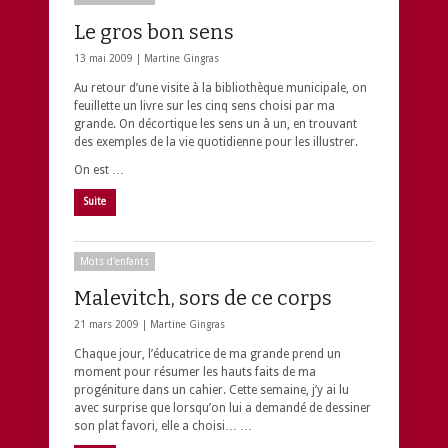
Le gros bon sens
13 mai 2009 |
Martine Gingras
Au retour d’une visite à la bibliothèque municipale, on
feuillette un livre sur les cinq sens choisi par ma
grande. On décortique les sens un à un, en trouvant
des exemples de la vie quotidienne pour les illustrer.
On est …
Suite
Mots d'enfants
Malevitch, sors de ce corps
21 mars 2009 |
Martine Gingras
Chaque jour, l’éducatrice de ma grande prend un
moment pour résumer les hauts faits de ma
progéniture dans un cahier. Cette semaine, j’y ai lu
avec surprise que lorsqu’on lui a demandé de dessiner
son plat favori, elle a choisi… …