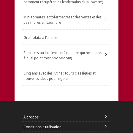
comment récupérer les lendemains d’Halloween!)
Mini tomates lactofermentées : des vertes et des
pas mûres en saumure
Gremolata à l’ail noir
Pancakes au lait fermenté (un titre qui ne dit pas
à quel point c’est boooooon!)
Cinq ans avec des lutins : tours classiques et
nouvelles idées pour rigoler
À propos
Conditions d’utilisation