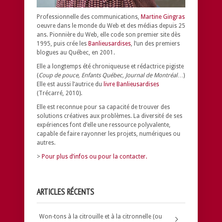
Professionnelle des communications,
Martine Gingras
oeuvre dans le monde du Web et des médias depuis 25
ans. Pionnière du Web, elle code son premier site dès
1995, puis crée les
Banlieusardises
, l’un des premiers
blogues au Québec, en 2001.
Elle a longtemps été chroniqueuse et rédactrice pigiste
(
Coup de pouce, Enfants Québec, Journal de Montréal
…)
Elle est aussi l’autrice du
livre Banlieusardises
(Trécarré, 2010).
Elle est reconnue pour sa capacité de trouver des
solutions créatives aux problèmes.
La diversité de ses
expériences font d’elle une ressource polyvalente,
capable de faire rayonner les projets, numériques ou
autres.
>
Pour plus d’infos ou pour la contacter.
ARTICLES RÉCENTS
Won-tons à la citrouille et à la citronnelle (ou