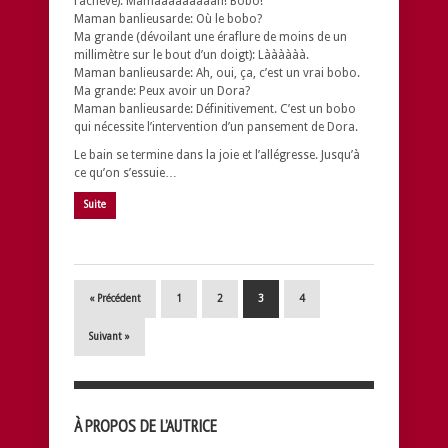
l’achève): Mamaaaaaaaaan! Bobo!
Maman banlieusarde: Où le bobo?
Ma grande (dévoilant une éraflure de moins de un
millimètre sur le bout d’un doigt): Làààààà.
Maman banlieusarde: Ah, oui, ça, c’est un vrai bobo.
Ma grande: Peux avoir un Dora?
Maman banlieusarde: Définitivement. C’est un bobo
qui nécessite l’intervention d’un pansement de Dora.
Le bain se termine dans la joie et l’allégresse. Jusqu’à
ce qu’on s’essuie…
Suite
« Précédent
1
2
3
4
Suivant »
À PROPOS DE L’AUTRICE