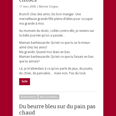
17 mars 2008 |
Martine Gingras
Brunch chez des amis. Du bon manger. Une
merveilleuse grande fille pleine d’idées pour occuper
ma grande à moi.
Au moment du dodo, collée contre elle, je reviens sur
la belle journée qu’on a passée…
Maman banlieusarde: Qu’est-ce que tu as le mieux
aimé chez les amis?
Ma grande: Quand moi étais en bas.
Maman banlieusarde: Qu’est-ce que tu faisais en bas
que tu aimais?
Là, je m’attendais à ce qu’on parle de jeux, de jouets,
du chien, de pancakes… mais non. Pas du tout.
Suite
Alimentation
Mots d'enfants
Du beurre bleu sur du pain pas
chaud