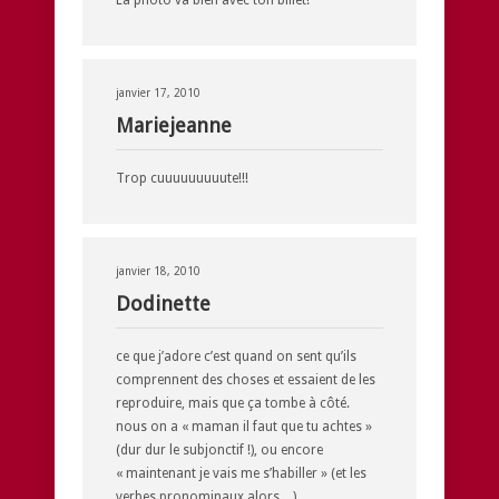
janvier 17, 2010
Mariejeanne
Trop cuuuuuuuuute!!!
janvier 18, 2010
Dodinette
ce que j’adore c’est quand on sent qu’ils
comprennent des choses et essaient de les
reproduire, mais que ça tombe à côté.
nous on a « maman il faut que tu achtes »
(dur dur le subjonctif !), ou encore
« maintenant je vais me s’habiller » (et les
verbes pronominaux alors…)