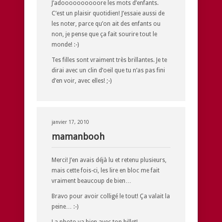
J’adoooooooooore les mots d’enfants.
C’est un plaisir quotidien! J’essaie aussi de
les noter, parce qu’on ait des enfants ou
non, je pense que ça fait sourire tout le
monde! :-)
Tes filles sont vraiment très brillantes. Je te
dirai avec un clin d’oeil que tu n’as pas fini
d’en voir, avec elles! ;-)
janvier 17, 2010
mamanbooh
Merci! J’en avais déjà lu et retenu plusieurs,
mais cette fois-ci, les lire en bloc me fait
vraiment beaucoup de bien…
Bravo pour avoir colligé le tout! Ça valait la
peine… :-)
La photo va bien avec ton billet!