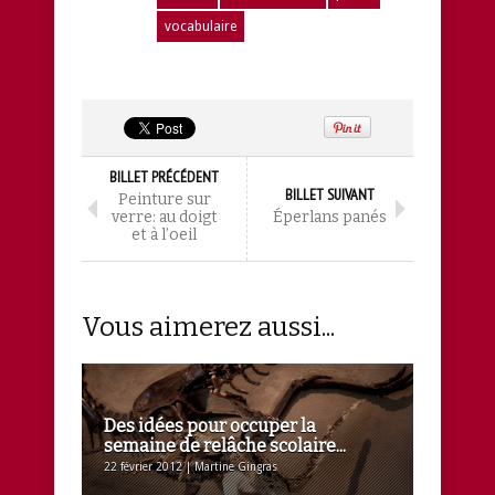
vocabulaire
BILLET PRÉCÉDENT
BILLET SUIVANT
Peinture sur
verre: au doigt
Éperlans panés
et à l’oeil
Vous aimerez aussi...
Des idées pour occuper la
semaine de relâche scolaire...
22 février 2012 | Martine Gingras