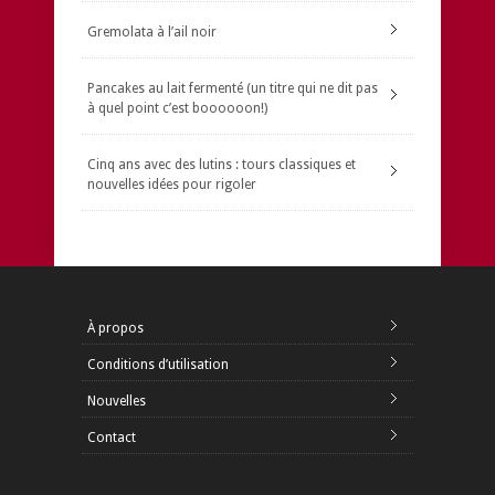
Gremolata à l’ail noir
Pancakes au lait fermenté (un titre qui ne dit pas
à quel point c’est boooooon!)
Cinq ans avec des lutins : tours classiques et
nouvelles idées pour rigoler
À propos
Conditions d’utilisation
Nouvelles
Contact