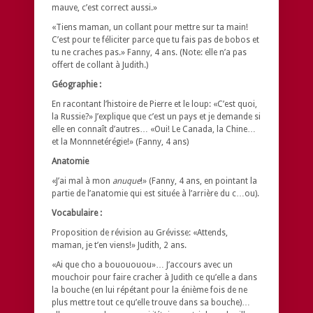
mauve, c’est correct aussi.»
«Tiens maman, un collant pour mettre sur ta main!
C’est pour te féliciter parce que tu fais pas de bobos et
tu ne craches pas.» Fanny, 4 ans. (Note: elle n’a pas
offert de collant à Judith.)
Géographie :
En racontant l’histoire de Pierre et le loup: «C’est quoi,
la Russie?» J’explique que c’est un pays et je demande si
elle en connaît d’autres… «Oui! Le Canada, la Chine…
et la Monnnetérégie!» (Fanny, 4 ans)
Anatomie
«J’ai mal à mon
anuque
!» (Fanny, 4 ans, en pointant la
partie de l’anatomie qui est située à l’arrière du c…ou).
Vocabulaire :
Proposition de révision au Grévisse: «Attends,
maman, je t’en viens!» Judith, 2 ans.
«Ai que cho a bouououou»… J’accours avec un
mouchoir pour faire cracher à Judith ce qu’elle a dans
la bouche (en lui répétant pour la énième fois de ne
plus mettre tout ce qu’elle trouve dans sa bouche)…