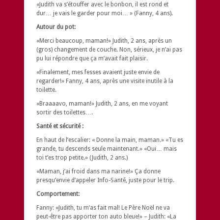
«Judith va s’étouffer avec le bonbon, il est rond et
dur… je vais le garder pour moi… » (Fanny, 4 ans).
Autour du pot:
«Merci beaucoup, maman!» Judith, 2 ans, après un
(gros) changement de couche. Non, sérieux, je n’ai pas
pu lui répondre que ça m’avait fait plaisir.
«Finalement, mes fesses avaient juste envie de
regarder!» Fanny, 4 ans, après une visite inutile à la
toilette.
«Braaaavo, maman!» Judith, 2 ans, en me voyant
sortir des toilettes….
Santé et sécurité :
En haut de l’escalier: « Donne la main, maman.» «Tu es
grande, tu descends seule maintenant.» «Oui… mais
toi t’es trop petite.» (Judith, 2 ans.)
«Maman, j’ai froid dans ma narine!» Ça donne
presqu’envie d’appeler Info-Santé, juste pour le trip.
Comportement:
Fanny: «Judith, tu m’as fait mal! Le Père Noël ne va
peut-être pas apporter ton auto bleue!» – Judith: «La