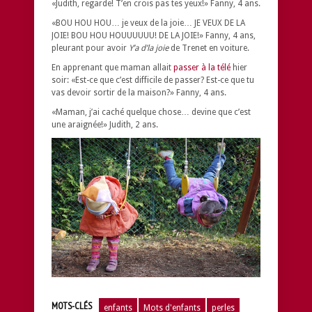
«Judith, regarde! T’en crois pas tes yeux!» Fanny, 4 ans.
«BOU HOU HOU… je veux de la joie… JE VEUX DE LA
JOIE! BOU HOU HOUUUUUU! DE LA JOIE!» Fanny, 4 ans,
pleurant pour avoir
Y’a d’la joie
de Trenet en voiture.
En apprenant que maman allait
passer à la télé
hier
soir: «Est-ce que c’est difficile de passer? Est-ce que tu
vas devoir sortir de la maison?» Fanny, 4 ans.
«Maman, j’ai caché quelque chose… devine que c’est
une araignée!» Judith, 2 ans.
MOTS-CLÉS
enfants
Mots d'enfants
perles