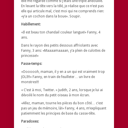
elle me regarde comme si j’étais une triple andouille.
En levant la tête vers la télé, je réalise que ce n’est pas
elle qui articule mal, c’est moi qui ne comprends rien:
«y’a un cochon dans la boue». Soupir.
Habillement:
«Il est beau ton chandail couleur langue!» Fanny, 4
ans.
Dans le rayon des petits dessous affriolants avec
Fanny, 3 ans: «Maaaamaaaan, y’a plein de culottes de
princesse!»
Passe-temps:
«Ooooooh, maman, il y en a un qui est vraiment trop
JOLI!!!» Fanny, en train de feuilleter… un livre de
monstres!!!
« C’est à moi, Twitter. » Judith, 2 ans, lorsque je lui ai
dévoilé le nom du petit oiseau à mon écran.
«Allez, maman, tourne les pièces du bon côté… c’est
pas un jeu de mémoire, là!» Fanny, 4 ans, m’expliquant
patiemment les principes de base du casse-tête.
Paradoxes: