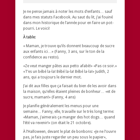
Je ne pense jamais à noter les mots d’enfants… sauf
dans mes statuts Facebook. Au saut du lit, j’ai fouiné
dans mon historique de l’année pour en faire un pot-
pourri. Le voici!
À table:
« Maman, je trouve qu’ils donnent beaucoup de sucre
aux enfants ici…» (Fanny, 3 ans, sur le ton de la
confidence au resto).
«Ze veut manger pâtes aux petto afabè!» «Pas ce soir.»
«T’es un bébé la-la! Bébé la-la! Bébé la-la!» Judith, 2
ans, qui a toujours le dernier mot.
J’ai dit aux filles que ça faisait du bien de les avoir dans
la maison, qu’elles étaient pleines de bonheur… «et de
sucre, maman!» (Fanny, 4 ans)
Je planifie généralement les menus pour une
semaine… Fanny, elle, travaille sur le très long terme:
«Maman, j’aimerais ça manger des hot dogs… quand
l’été va revenir!» (on était le 21 octobre).
À l’Halloween, devant le plat de bonbons: «Je ne l’ouvre
pas, je fais juste regarder un peu sous le papier»,