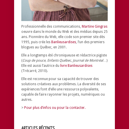
Professionnelle des communications,
Martine Gingras
oeuvre dans le monde du Web et des médias depuis 25
ans. Pionnière du Web, elle code son premier site dès
1995, puis crée les
Banlieusardises
, l’un des premiers
blogues au Québec, en 2001.
Elle a longtemps été chroniqueuse et rédactrice pigiste
(
Coup de pouce, Enfants Québec, Journal de Montréal
…)
Elle est aussi l’autrice du
livre Banlieusardises
(Trécarré, 2010).
Elle est reconnue pour sa capacité de trouver des
solutions créatives aux problèmes.
La diversité de ses
expériences font d’elle une ressource polyvalente,
capable de faire rayonner les projets, numériques ou
autres.
>
Pour plus d’infos ou pour la contacter.
ARTICLES RÉCENTS