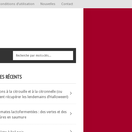
onditions d’utilisation
Nouvelles
Contact
LES RÉCENTS
s à la citrouille et à la citronnelle (ou
t récupérer les lendemains d’Halloween!)
omates lactofermentées : des vertes et des
ûres en saumure