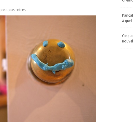
Gremol
peut pas entrer.
Pancake
à quel
Cinq an
nouvel