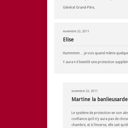
Général Grand-Père,
novembre 22, 2011
Elise
Hummmm… je vois quand même quelques fa
Y aura-t-il bientôt une protection supplém
novembre 22, 2011
Martine la banlieusarde
Le système de protection en son abse
confiance qu’il n’y aura pas de chose
chambre, et à l’inverse, elle sait qu