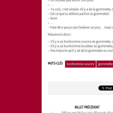
– On ne peut pas entrer non plus.
– …
– Tu vois, c’est simple: s’il y a de la gommette, 
– Est-ce que tu enlèves parfois la gommette?
– Non!
– …
– Peut-être que je vais l’enlever un jour… mais
Résumons donc:
– S’il y a un bonhomme sourire en gommette, o
– S’il y a un bonhomme boudeur en gommette, 
– Peu importe qu’il y ait de la gommette ou non
MOTS-CLÉS
bonhomme sourire
gommette
BILLET PRÉCÉDENT