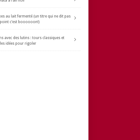
ata à l’ail noir
s au lait fermenté (un titre qui ne dit pas
 point c’est boooooon!)
s avec des lutins : tours classiques et
les idées pour rigoler