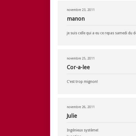
novembre 23, 2011
manon
je suis celle qui a eu ce repas samedi du d
novembre 25, 2011
Cor-a-lee
C’est trop mignon!
novembre 26, 2011
Julie
Ingénieux système!