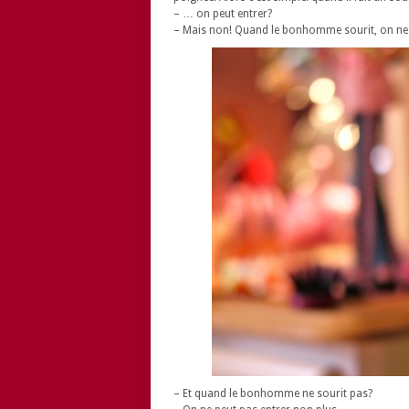
– … on peut entrer?
– Mais non! Quand le bonhomme sourit, on ne 
– Et quand le bonhomme ne sourit pas?