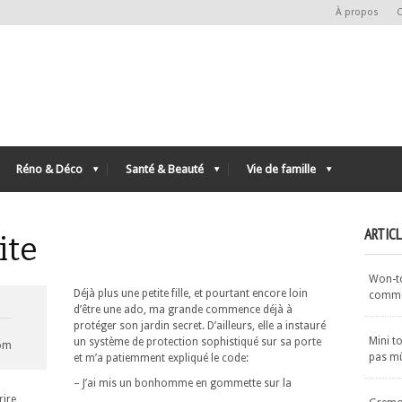
À propos
C
Réno & Déco
Santé & Beauté
Vie de famille
ARTIC
ite
Won-ton
Déjà plus une petite fille, et pourtant encore loin
commen
d’être une ado, ma grande commence déjà à
protéger son jardin secret. D’ailleurs, elle a instauré
Mini t
un système de protection sophistiqué sur sa porte
com
pas m
et m’a patiemment expliqué le code:
– J’ai mis un bonhomme en gommette sur la
urire…