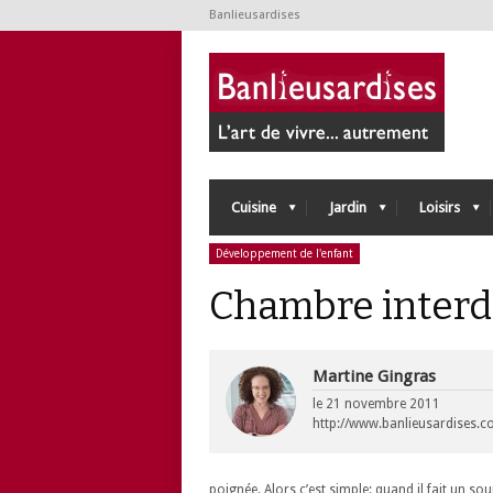
Banlieusardises
Cuisine
Jardin
Loisirs
Développement de l'enfant
Chambre interd
Martine Gingras
le
21 novembre 2011
http://www.banlieusardises.
poignée. Alors c’est simple: quand il fait un so