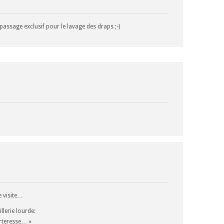
passage exclusif pour le lavage des draps ;-)
e visite…
illerie lourde:
orteresse… »