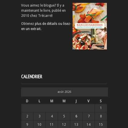
Vous aimez le blogue? Il y a
maintenant le livre, publié en
2010 chez Trécarré!
Obtenez
plus de détails ou lisez-
en un extrait
.
CALENDRIER
août 2026
D
L
M
M
J
V
S
1
2
3
4
5
6
7
8
9
10
11
12
13
14
15