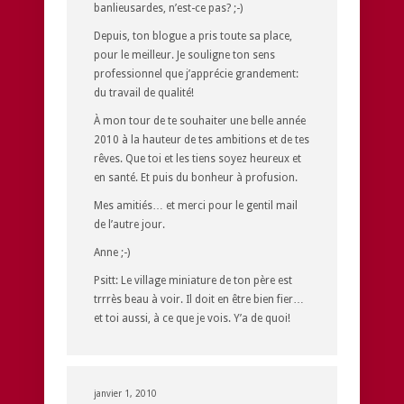
banlieusardes, n’est-ce pas? ;-)
Depuis, ton blogue a pris toute sa place,
pour le meilleur. Je souligne ton sens
professionnel que j’apprécie grandement:
du travail de qualité!
À mon tour de te souhaiter une belle année
2010 à la hauteur de tes ambitions et de tes
rêves. Que toi et les tiens soyez heureux et
en santé. Et puis du bonheur à profusion.
Mes amitiés… et merci pour le gentil mail
de l’autre jour.
Anne ;-)
Psitt: Le village miniature de ton père est
trrrès beau à voir. Il doit en être bien fier…
et toi aussi, à ce que je vois. Y’a de quoi!
janvier 1, 2010