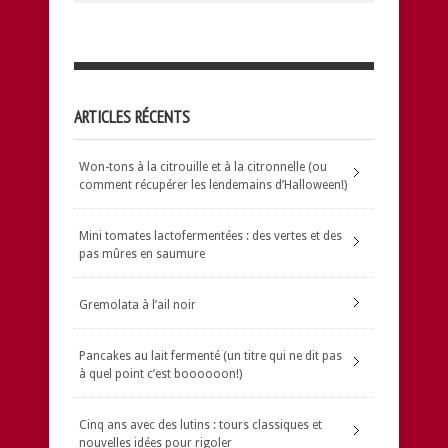
ARTICLES RÉCENTS
Won-tons à la citrouille et à la citronnelle (ou
comment récupérer les lendemains d’Halloween!)
Mini tomates lactofermentées : des vertes et des
pas mûres en saumure
Gremolata à l’ail noir
Pancakes au lait fermenté (un titre qui ne dit pas
à quel point c’est boooooon!)
Cinq ans avec des lutins : tours classiques et
nouvelles idées pour rigoler