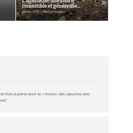
L’agastache: une vivace
comestible et généreuse...
26 mai 2009 | Martine Gingras
es mais je pense avoir en « masse » des capucines avec
’pas?