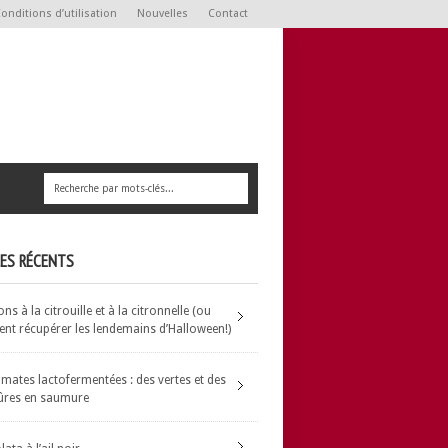
onditions d’utilisation
Nouvelles
Contact
LES RÉCENTS
s à la citrouille et à la citronnelle (ou
t récupérer les lendemains d’Halloween!)
omates lactofermentées : des vertes et des
ûres en saumure