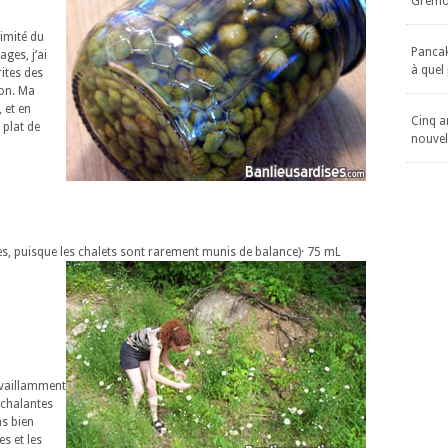
Gremol
imité du
Pancake
ges, j’ai
à quel
ites des
ton. Ma
 et en
Cinq an
t plat de
nouvel
s, puisque les chalets sont rarement munis de balance)
· 75 mL
t vaillamment
achalantes
s bien
es et les