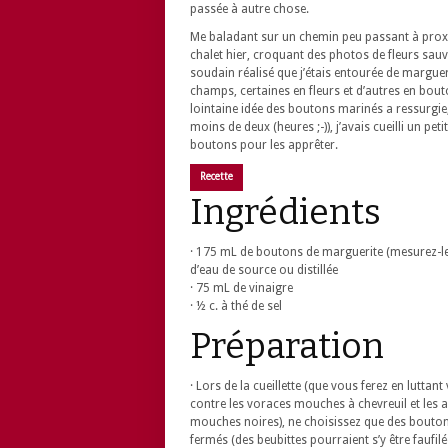
passée à autre chose.
Me baladant sur un chemin peu passant à prox
chalet hier, croquant des photos de fleurs sauva
soudain réalisé que j’étais entourée de marguer
champs, certaines en fleurs et d’autres en bou
lointaine idée des boutons marinés a ressurgie,
moins de deux (heures ;-)), j’avais cueilli un peti
boutons pour les apprêter.
Recette
Ingrédients
· 175 mL de boutons de marguerite (mesurez-le
d’eau de source ou distillée
· 75 mL de vinaigre
· ½ c. à thé de sel
Préparation
· Lors de la cueillette (que vous ferez en luttan
contre les voraces mouches à chevreuil et les 
mouches noires), ne choisissez que des bouton
fermés (des beubittes pourraient s’y être faufilé