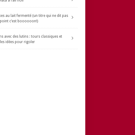
ata à l’ail noir
s au lait fermenté (un titre qui ne dit pas
 point c’est boooooon!)
s avec des lutins : tours classiques et
les idées pour rigoler