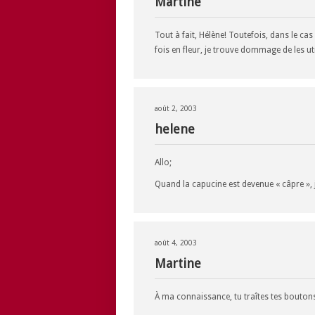
Martine
Tout à fait, Hélène! Toutefois, dans le c
fois en fleur, je trouve dommage de les uti
août 2, 2003
helene
Allo;
Quand la capucine est devenue « câpre »,
août 4, 2003
Martine
À ma connaissance, tu traîtes tes bouton