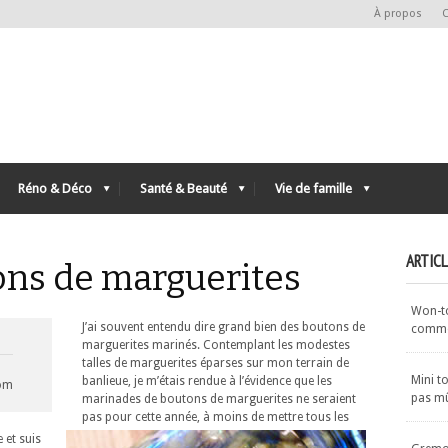
À propos
C
Réno & Déco
Santé & Beauté
Vie de famille
ARTIC
ons de marguerites
Won-ton
J’ai souvent entendu dire grand bien des boutons de
commen
marguerites marinés. Contemplant les modestes
talles de marguerites éparses sur mon terrain de
Mini t
banlieue, je m’étais rendue à l’évidence que les
com
pas m
marinades de boutons de marguerites ne seraient
pas pour cette année, à moins de mettre tous les
e et suis