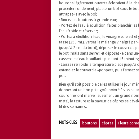
boutons légèrement ouverts écloraient à la cha
procéder rondement, placez un bol sous le bout
attrapez-le avec le bol;
· Rincez les boutons à grande eau;
· Portez de l’eau à ébullition, faites blanchir l
l’eau froide et réservez;
· Portez à ébullition l’eau, le vinaigre et le sel 
tasse (250 mL), versez le mélange vinaigré par
(jusqu’à 2 cm du bord), déposez le couvercle p
le pot (mais sans serrer) et déposez-le dans u
casserole d’eau bouillante pendant 15 minutes;
· Laissez refroidir à température pièce jusqu’à 
entendiez le couvercle «popper», puis fermez s
pot.
Bien qu’il soit possible de les utiliser le jour mê
donneront un bon petit goût poivré à vos salad
couronneront merveilleusement un grand nom
mets), la texture et la saveur de câpres se dév
fil des semaines.
MOTS-CLÉS
boutons
câpres
Fleurs come