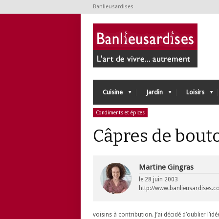
Banlieusardises
Cuisine
Jardin
Loisirs
Condiments et épices
Câpres de bout
Martine Gingras
le
28 juin 2003
http://www.banlieusardises.
voisins à contribution. J’ai décidé d’oublier l’idé