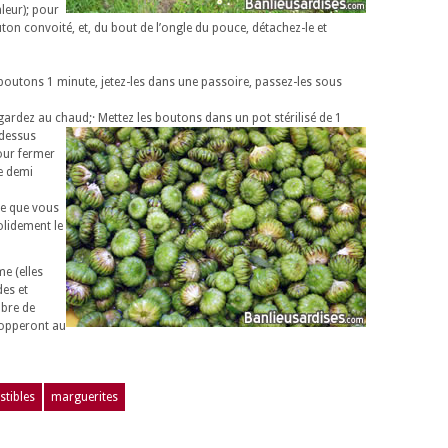
leur); pour
on convoité, et, du bout de l’ongle du pouce, détachez-le et
es boutons 1 minute, jetez-les dans une passoire, passez-les sous
et gardez au chaud;
· Mettez les boutons dans un pot stérilisé de 1
-dessus
our fermer
ne demi
ce que vous
olidement le
me (elles
es et
bre de
elopperont au
stibles
marguerites