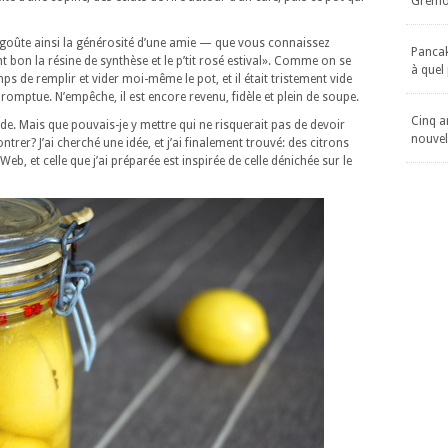
Gremol
goûte ainsi la générosité d’une amie — que vous connaissez
Pancake
t bon la résine de synthèse et le p’tit rosé estival». Comme on se
à quel
temps de remplir et vider moi-même le pot, et il était tristement vide
romptue. N’empêche, il est encore revenu, fidèle et plein de soupe.
Cinq an
e. Mais que pouvais-je y mettre qui ne risquerait pas de devoir
nouvel
rer? J’ai cherché une idée, et j’ai finalement trouvé: des citrons
Web, et celle que j’ai préparée est inspirée de celle dénichée sur le