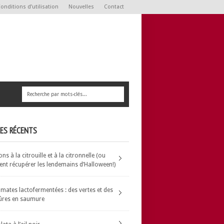
onditions d’utilisation
Nouvelles
Contact
LES RÉCENTS
s à la citrouille et à la citronnelle (ou
t récupérer les lendemains d’Halloween!)
omates lactofermentées : des vertes et des
ûres en saumure