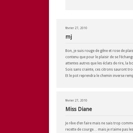
février 27, 2010
mj
Bon, je suis rouge de gêne et rose de plai
contenu que pour le plaisir de se l’écha
attentes autres que les éclats de rire, la
Sois sans crainte, ces citrons sauront t
Et le pot reprendra le chemin inverse re
février 27, 2010
Miss Diane
Je rêve d’en faire mais ne sais trop commen
recette de courge… mais je n’aime pas le