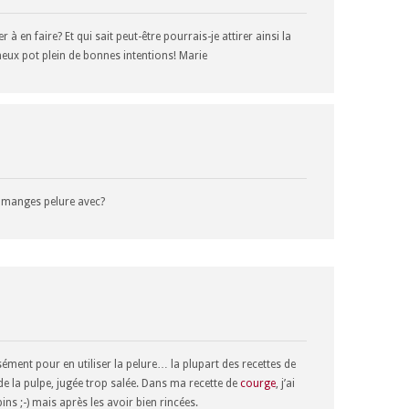
 à en faire? Et qui sait peut-être pourrais-je attirer ainsi la
eux pot plein de bonnes intentions! Marie
 manges pelure avec?
isément pour en utiliser la pelure… la plupart des recettes de
 de la pulpe, jugée trop salée. Dans ma recette de
courge
, j’ai
pins ;-) mais après les avoir bien rincées.