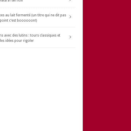
ata à l’ail noir
s au lait fermenté (un titre qui ne dit pas
 point c’est boooooon!)
s avec des lutins : tours classiques et
les idées pour rigoler