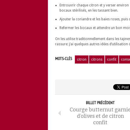
Entrouvrir chaque citron et y verser environ 
bocaux stérilisés, en les tassant bien.
Ajouter la coriandre et les baies roses, puis 
Refermer les bocaux et attendre un bon mois 
On les utilise traditionnellement dans les tajin
rassure: j’ai quelques autres idées d’utilisation q
MOTS-CLÉS
citron
citrons
confit
cons
BILLET PRÉCÉDENT
Courge butternut garni
d’olives et de citron
confit