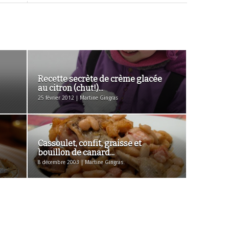
Recette secrète de crème glacée
au citron (chut!)...
25 février 2012 | Martine Gingras
Cassoulet, confit, graisse et
bouillon de canard...
8 décembre 2003 | Martine Gingras