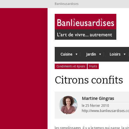
Banlieusardises
Cuisine
Jardin
Loisirs
Condiments et épices
Fruits
Citrons confits
Martine Gingras
le
25 février 2010
http://www.banlieusardises.
les remplissages, il y a le temps qui passe, la vi