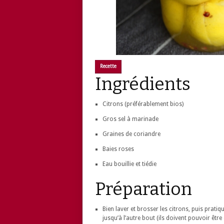
Recette
Ingrédients
Citrons (préférablement bios)
Gros sel à marinade
Graines de coriandre
Baies roses
Eau bouillie et tiédie
Préparation
Bien laver et brosser les citrons, puis pratiq
jusqu’à l’autre bout (ils doivent pouvoir être