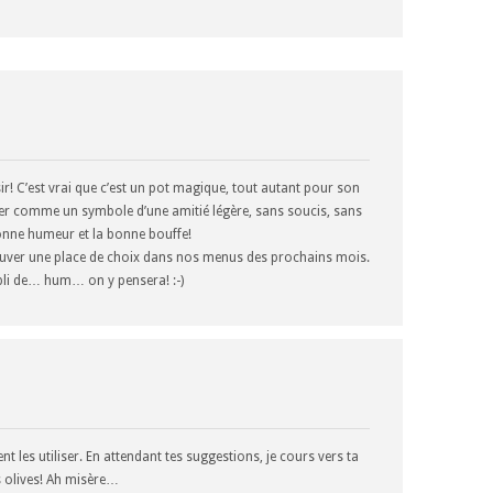
sir! C’est vrai que c’est un pot magique, tout autant pour son
nger comme un symbole d’une amitié légère, sans soucis, sans
 bonne humeur et la bonne bouffe!
rouver une place de choix dans nos menus des prochains mois.
mpli de… hum… on y pensera! :-)
t les utiliser. En attendant tes suggestions, je cours vers ta
s olives! Ah misère…