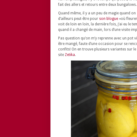
fait des allers et retours entre deux bungalows.
Quand même, il y a un peu de magie quand on 
d’ailleurs peut-être pour
son blogue
«où fleuren
voit de loin en loin, la dernière fois, j’ai eu le 
quand il a changé de main, lors d’une visite imp
Pas question qu’on m’y reprenne avec un pot vid
être mangé, faute d’une occasion pour se rencont
confits! On en trouve plusieurs variantes sur le 
site
Zetika
.