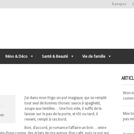
À propos
C
Réno & Déco
Santé & Beauté
Vie de famille
ARTIC
Won-ton
J’ai dans mon frigo un pot magique, qui se remplit
commen
tout seul de bonnes choses: sauce à spaghetti,
soupe aux lentilles… Une fois vide, il suffit de le
Mini t
laisser sur le pas de la porte, et tôt ou tard, il
com
pas m
revient, rempli à ras bord.
Bon, d’accord, je romance l’affaire un brin… entre
site d’une copine, des éclats de rire autour d’un café, puis ce pot qui