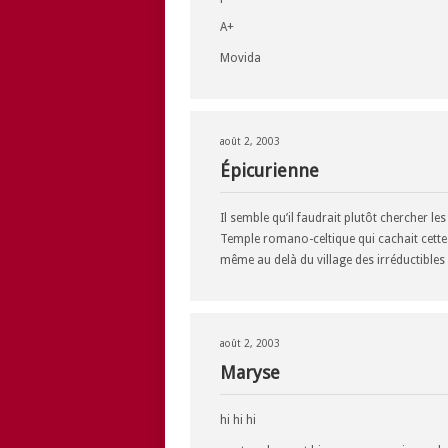
A+
Movida
août 2, 2003
Épicurienne
Il semble qu’il faudrait plutôt chercher l
Temple romano-celtique qui cachait cette 
même au delà du village des irréductibles 
août 2, 2003
Maryse
hi hi hi