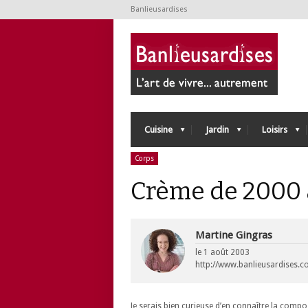
Banlieusardises
Cuisine
Jardin
Loisirs
Corps
Crème de 2000 
Martine Gingras
le
1 août 2003
http://www.banlieusardises.
Je serais bien curieuse d’en connaître la compo