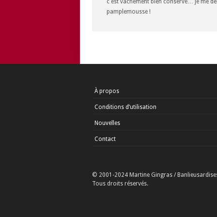
c est vachement bien conserve… je me dem
pamplemousse !
À propos
Conditions d’utilisation
Nouvelles
Contact
© 2001-2024 Martine Gingras / Banlieusardise
Tous droits réservés.