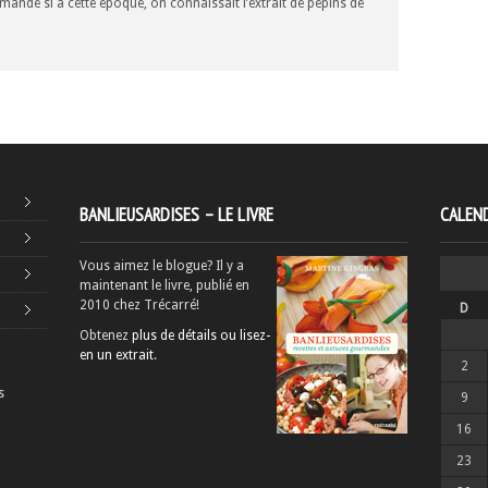
ande si a cette epoque, on connaissait l’extrait de pepins de
BANLIEUSARDISES – LE LIVRE
CALEND
Vous aimez le blogue? Il y a
maintenant le livre, publié en
2010 chez Trécarré!
D
Obtenez
plus de détails ou lisez-
en un extrait
.
2
s
9
16
23