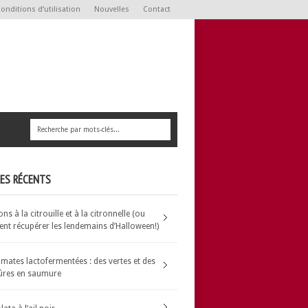
onditions d’utilisation
Nouvelles
Contact
LES RÉCENTS
s à la citrouille et à la citronnelle (ou
t récupérer les lendemains d’Halloween!)
omates lactofermentées : des vertes et des
ûres en saumure