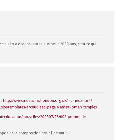
 ce qu’il y a dedans, parce-que pour 2000 ans, c’est ce qui
 :
http://www.museumoflondon.org.uk/frames.shtml?
Lsite/templates/arc006.asp?page_Name=Roman_temples1
Santeeducation/nouvelles/200307/28/003-pommade-
pos de la composition pour l’instant. :-(