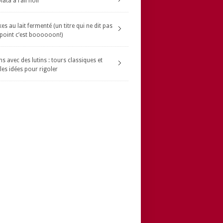
ata à l’ail noir
s au lait fermenté (un titre qui ne dit pas
 point c’est boooooon!)
s avec des lutins : tours classiques et
les idées pour rigoler