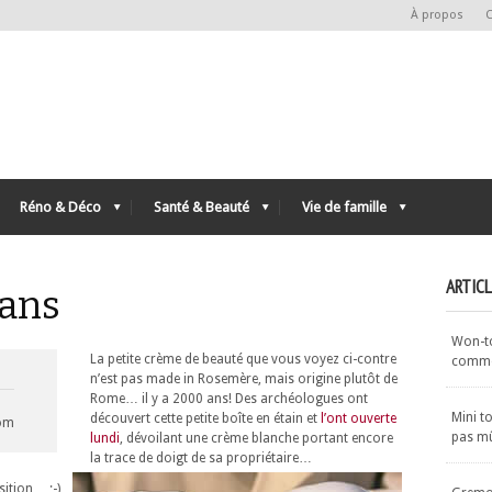
À propos
C
Réno & Déco
Santé & Beauté
Vie de famille
ARTIC
ans
Won-ton
La petite crème de beauté que vous voyez ci-contre
commen
n’est pas
made in Rosemère
, mais origine plutôt de
Rome… il y a 2000 ans! Des archéologues ont
Mini t
découvert cette petite boîte en étain et
l’ont ouverte
com
pas m
lundi
, dévoilant une crème blanche portant encore
la trace de doigt de sa propriétaire…
sition… ;-)