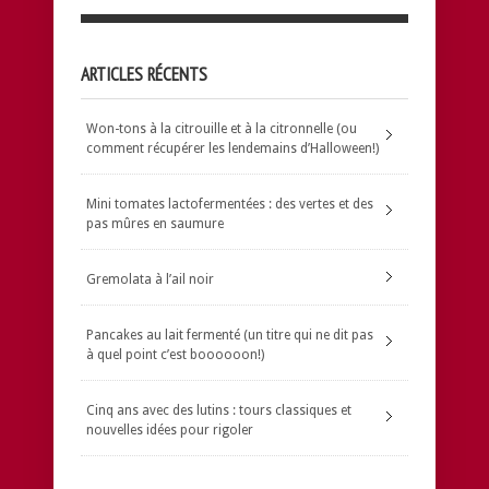
ARTICLES RÉCENTS
Won-tons à la citrouille et à la citronnelle (ou
comment récupérer les lendemains d’Halloween!)
Mini tomates lactofermentées : des vertes et des
pas mûres en saumure
Gremolata à l’ail noir
Pancakes au lait fermenté (un titre qui ne dit pas
à quel point c’est boooooon!)
Cinq ans avec des lutins : tours classiques et
nouvelles idées pour rigoler