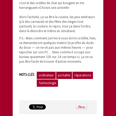
cool et des oreilles de chat qui bougent en me
harranguant:«Choisis une activité!»
Alors l’activité, ça va être la cuisine, les jeux extérieurs
(y’a des carnavals et des fêtes des neiges tout
partout!), la couture, le repos, tout ça dans l’ordre,
dans le désordre et même en simultané.
P.S.- Mais comment j’arrive à vous écrire ce billet, hein,
se demanderont quelques malins? Je profite du dodo
du doux — on ne vit pas aux mêmes heures — pour
tapocher sur son PC… Mais comme il occupe son
bureau quasiment 32h sur 24 ces temps-ci, ça ne va
pas être facile de trouver d’autres moments.
MOTS-CLÉS
ordinateur
portable
réparations
Technologie