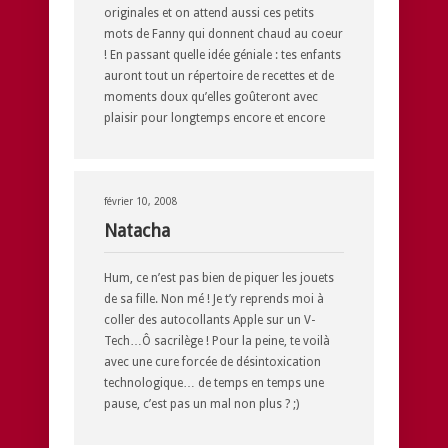
originales et on attend aussi ces petits
mots de Fanny qui donnent chaud au coeur
! En passant quelle idée géniale : tes enfants
auront tout un répertoire de recettes et de
moments doux qu’elles goûteront avec
plaisir pour longtemps encore et encore
février 10, 2008
Natacha
Hum, ce n’est pas bien de piquer les jouets
de sa fille. Non mé ! Je t’y reprends moi à
coller des autocollants Apple sur un V-
Tech…Ô sacrilège ! Pour la peine, te voilà
avec une cure forcée de désintoxication
technologique… de temps en temps une
pause, c’est pas un mal non plus ? ;)