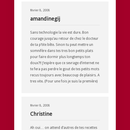
février 8, 2008
amandinegij
Sans technologie la vie est dure. Bon
courage jusqu’au retour de chez le docteur
de ta p’tite bête. Sinon tu peut mettre un
somnifère dans tes tres bon petits plats
pour faire dormir plus longtemps ton
doux?!! J’espère que ce sevrage d’internet ne
te fera pas perdre le gout de tes petits mots
recus toujours avec beaucoup de plaisirs. A
tres vite. (Pour une fois je suis la première)
février 8, 2008
Christine
Ah oui… on attend d’autres de tes recettes