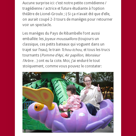
Aucune surprise ici: c’est notre petite comédienne /
tragédienne / actrice et future étudiante à l’option
théâtre de Lionel-Groulx ;-) Si ça n’avait été que d’elle,
on aurait coupé 2-3 tours de manèges pour retourner
voir un spectacle.
Les manèges du Pays de Ribambelle l’ont aussi
emballée: les
Joyeux moussaillons
(toujours un
classique, ces petits bateaux qui voguent dans un
trajet sur l’eau), le train
Tchou-tchou
, et tous les trucs
tournants (
Pomme d’Api
,
Air papillon
,
Monsieur
l’Arbre
…) ont eu la cote. Moi, j’ai enduré le tout
stoïquement, comme vous pouvez le constater: