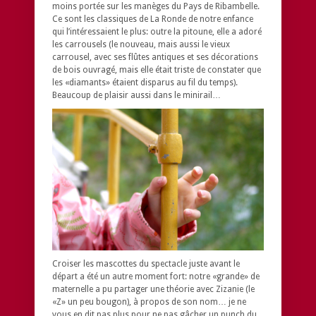
moins portée sur les manèges du Pays de Ribambelle.
Ce sont les classiques de La Ronde de notre enfance
qui l’intéressaient le plus: outre la pitoune, elle a adoré
les carrousels (le nouveau, mais aussi le vieux
carrousel, avec ses flûtes antiques et ses décorations
de bois ouvragé, mais elle était triste de constater que
les «diamants» étaient disparus au fil du temps).
Beaucoup de plaisir aussi dans le minirail…
Croiser les mascottes du spectacle juste avant le
départ a été un autre moment fort: notre «grande» de
maternelle a pu partager une théorie avec Zizanie (le
«Z» un peu bougon), à propos de son nom… je ne
vous en dit pas plus pour ne pas gâcher un punch du