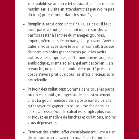
«probabilités» ont un effet dissuasif, qui permet de
maximiser la visite en attendant très peu (voire pas
du tout) pour monter dans les manèges.
Remplir le sac à dos:
On traîne TOUT ce qu’il faut
pour parer à tout (en sachant que ce sac devra
parfois rester à l’entrée du manège): gourdes,
impers, vêtements de rechange (ils peuvent s’avérer
utiles si vous avez suivi le premier conseil), trousse
de premiers soins (pansements pour les petits
bobos et les ampoules, acétaminophène, onguent
antibiotique), crème solaire, gel antibactérien… En
revanche, un petit sac bandoulière porté près du
corps s’avère pratique pour les effets précieux et le
portefeuille.
Prévoir des collations:
Comme dans tous les parcs
où on est captifs, manger sur le site est vraiment
cher. La gourmandise vide le portefeuille plus vite
qu’essayer de gagner un toutou moche dans les
jeux d’adresse! Donc le calcul est simple: plus vous
prévoyez en matière de lunches et collations, moins
vous dépenserez.
Trouver des amis:
L’effet d’entraînement, il n’y a rien
de tel pour oser essayer un manège, et pour se