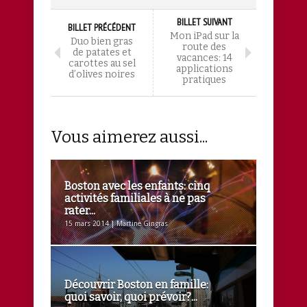
BILLET SUIVANT
BILLET PRÉCÉDENT
Mon iPad sur la
Duo bien gras
route des
de patates et
vacances: 14
carottes au sel
applications
d’olives noires
pratiques
Vous aimerez aussi...
Boston avec les enfants: cinq
activités familiales à ne pas
rater...
15 mars 2014 | Martine Gingras
Découvrir Boston en famille:
quoi savoir, quoi prévoir?...