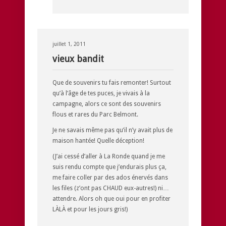
juillet 1, 2011
vieux bandit
Que de souvenirs tu fais remonter! Surtout
qu’à l’âge de tes puces, je vivais à la
campagne, alors ce sont des souvenirs
flous et rares du Parc Belmont.
Je ne savais même pas qu’il n’y avait plus de
maison hantée! Quelle déception!
(J’ai cessé d’aller à La Ronde quand je me
suis rendu compte que j’endurais plus ça,
me faire coller par des ados énervés dans
les files (z’ont pas CHAUD eux-autres!) ni…
attendre. Alors oh que oui pour en profiter
LÀLÀ et pour les jours gris!)