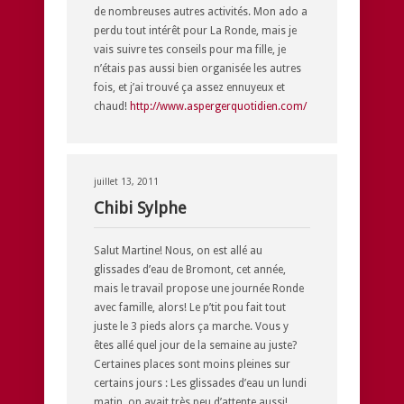
de nombreuses autres activités. Mon ado a
perdu tout intérêt pour La Ronde, mais je
vais suivre tes conseils pour ma fille, je
n’étais pas aussi bien organisée les autres
fois, et j’ai trouvé ça assez ennuyeux et
chaud!
http://www.aspergerquotidien.com/
juillet 13, 2011
Chibi Sylphe
Salut Martine! Nous, on est allé au
glissades d’eau de Bromont, cet année,
mais le travail propose une journée Ronde
avec famille, alors! Le p’tit pou fait tout
juste le 3 pieds alors ça marche. Vous y
êtes allé quel jour de la semaine au juste?
Certaines places sont moins pleines sur
certains jours : Les glissades d’eau un lundi
matin, on avait très peu d’attente aussi!