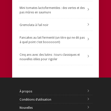
Mini tomates lactofermentées : des vertes et des
pas mûres en saumure
Gremolata à l’ail noir
Pancakes au lait fermenté (un titre qui ne dit pas
à quel point c’est boooooon!)
Cinq ans avec des lutins : tours classiques et
nouvelles idées pour rigoler
À propos
Conditions d’utilisation
Nouvelles