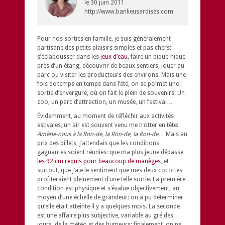
le
30 juin 2011
http://www.banlieusardises.com
Pour nos sorties en famille, je suis généralement
partisane des petits plaisirs simples et pas chers:
s’éclabousser dans les
jeux d’eau
, faire un pique-nique
près d’un étang, découvrir de beaux sentiers, jouer au
parc ou visiter les producteurs des environs. Mais une
fois de temps en temps dans l’été, on se permet une
sortie d’envergure, où on fait le plein de souvenirs. Un
zoo, un parc d’attraction, un musée, un festival…
Évidemment, au moment de réfléchir aux activités
estivales, un air est souvent venu me trotter en tête:
Amène-nous à la Ron-de, la Ron-de, la Ron-de…
Mais au
prix des billets, j’attendais que les conditions
gagnantes soient réunies: que ma plus jeune dépasse
les 92 cm requis pour beaucoup de manèges
, et
surtout, que j’aie le sentiment que mes deux cocottes
profiteraient pleinement d’une telle sortie. La première
condition est physique et s’évalue objectivement, au
moyen d’une échelle de grandeur: on a pu déterminer
qu’elle était atteinte il y a quelques mois. La seconde
est une affaire plus subjective, variable au gré des
jours, de la météo et des humeurs: finalement, on ne