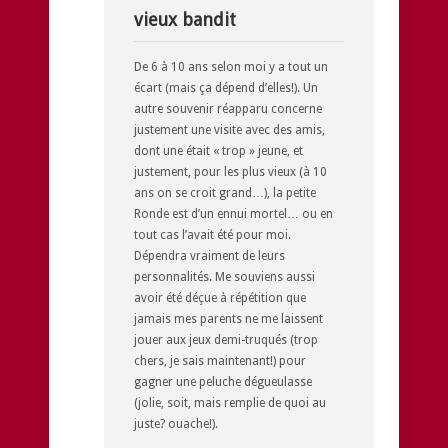
vieux bandit
De 6 à 10 ans selon moi y a tout un
écart (mais ça dépend d’elles!). Un
autre souvenir réapparu concerne
justement une visite avec des amis,
dont une était « trop » jeune, et
justement, pour les plus vieux (à 10
ans on se croit grand…), la petite
Ronde est d’un ennui mortel… ou en
tout cas l’avait été pour moi.
Dépendra vraiment de leurs
personnalités. Me souviens aussi
avoir été déçue à répétition que
jamais mes parents ne me laissent
jouer aux jeux demi-truqués (trop
chers, je sais maintenant!) pour
gagner une peluche dégueulasse
(jolie, soit, mais remplie de quoi au
juste? ouache!).