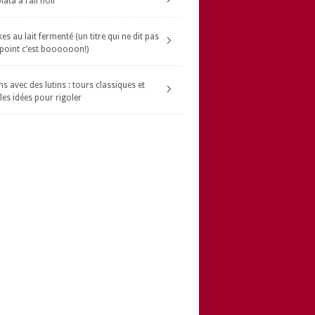
ata à l’ail noir
s au lait fermenté (un titre qui ne dit pas
 point c’est boooooon!)
s avec des lutins : tours classiques et
les idées pour rigoler