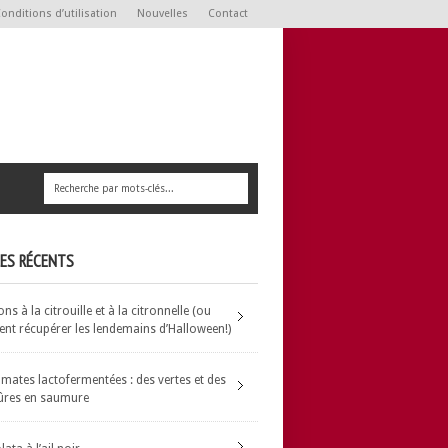
onditions d’utilisation
Nouvelles
Contact
LES RÉCENTS
s à la citrouille et à la citronnelle (ou
t récupérer les lendemains d’Halloween!)
omates lactofermentées : des vertes et des
ûres en saumure