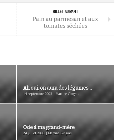
BILLET SUIVANT
Pain au parmesan et aux
tomates séchées
Ah oui, on aura des légumes…
14 septembre 2003 | Martine Gingras
Ode à ma grand-mère
24 juillet 2003 | Martine Gingras