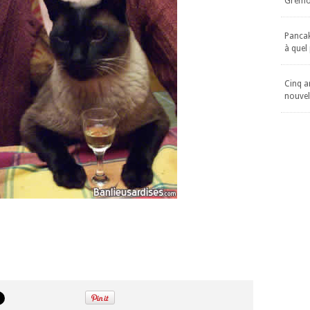
Gremol
Pancake
à quel
Cinq an
nouvel