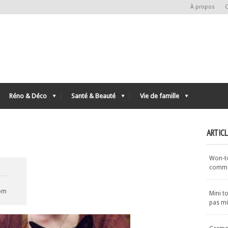
À propos
C
Réno & Déco
Santé & Beauté
Vie de famille
ARTIC
Won-ton
commen
com
Mini t
pas m