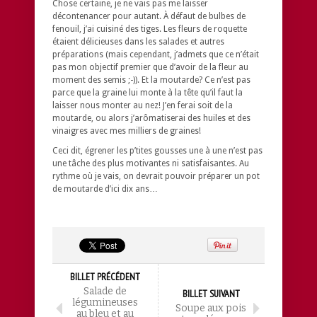
Chose certaine, je ne vais pas me laisser
décontenancer pour autant. À défaut de bulbes de
fenouil, j’ai cuisiné des tiges. Les fleurs de roquette
étaient délicieuses dans les salades et autres
préparations (mais cependant, j’admets que ce n’était
pas mon objectif premier que d’avoir de la fleur au
moment des semis ;-)). Et la moutarde? Ce n’est pas
parce que la graine lui monte à la tête qu’il faut la
laisser nous monter au nez! J’en ferai soit de la
moutarde, ou alors j’arômatiserai des huiles et des
vinaigres avec mes milliers de graines!
Ceci dit, égrener les p’tites gousses une à une n’est pas
une tâche des plus motivantes ni satisfaisantes. Au
rythme où je vais, on devrait pouvoir préparer un pot
de moutarde d’ici dix ans…
BILLET PRÉCÉDENT
Salade de
BILLET SUIVANT
légumineuses
Soupe aux pois
au bleu et au