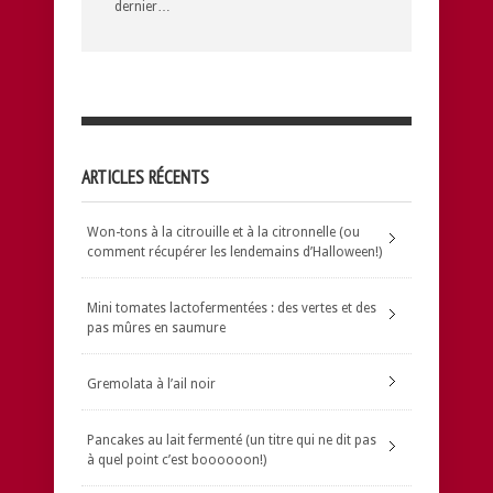
dernier…
ARTICLES RÉCENTS
Won-tons à la citrouille et à la citronnelle (ou
comment récupérer les lendemains d’Halloween!)
Mini tomates lactofermentées : des vertes et des
pas mûres en saumure
Gremolata à l’ail noir
Pancakes au lait fermenté (un titre qui ne dit pas
à quel point c’est boooooon!)