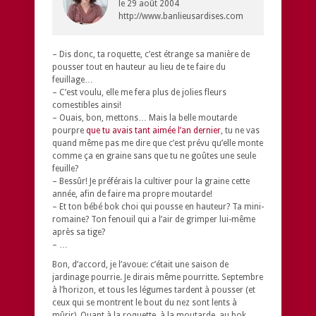
le
29 août 2004
http://www.banlieusardises.com
– Dis donc, ta roquette, c’est étrange sa manière de
pousser tout en hauteur au lieu de te faire du
feuillage…
– C’est voulu, elle me fera plus de jolies fleurs
comestibles ainsi!
– Ouais, bon, mettons… Mais la belle moutarde
pourpre
que tu avais tant aimée l’an dernier
, tu ne vas
quand même pas me dire que c’est prévu qu’elle monte
comme ça en graine sans que tu ne goûtes une seule
feuille?
– Bessûr! Je préférais la cultiver pour la graine cette
année, afin de faire ma propre moutarde!
– Et ton bébé bok choi qui pousse en hauteur? Ta mini-
romaine? Ton fenouil qui a l’air de grimper lui-même
après sa tige?
– …
Bon, d’accord, je l’avoue: c’était une saison de
jardinage pourrie. Je dirais même pourritte. Septembre
à l’horizon, et tous les légumes tardent à pousser (et
ceux qui se montrent le bout du nez sont lents à
mûrir). Quant à la roquette, à la moutarde, au bok