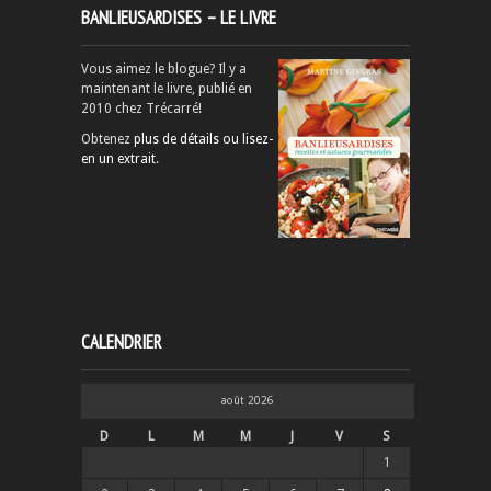
BANLIEUSARDISES – LE LIVRE
Vous aimez le blogue? Il y a
maintenant le livre, publié en
2010 chez Trécarré!
Obtenez
plus de détails ou lisez-
en un extrait
.
CALENDRIER
août 2026
D
L
M
M
J
V
S
1