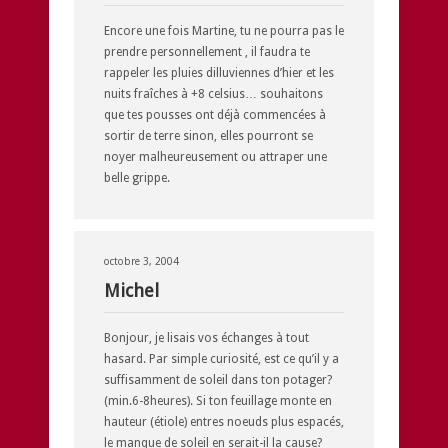
Encore une fois Martine, tu ne pourra pas le
prendre personnellement , il faudra te
rappeler les pluies dilluviennes d’hier et les
nuits fraîches à +8 celsius… souhaitons
que tes pousses ont déjà commencées à
sortir de terre sinon, elles pourront se
noyer malheureusement ou attraper une
belle grippe.
octobre 3, 2004
Michel
Bonjour, je lisais vos échanges à tout
hasard. Par simple curiosité, est ce qu’il y a
suffisamment de soleil dans ton potager?
(min.6-8heures). Si ton feuillage monte en
hauteur (étiole) entres noeuds plus espacés,
le manque de soleil en serait-il la cause?