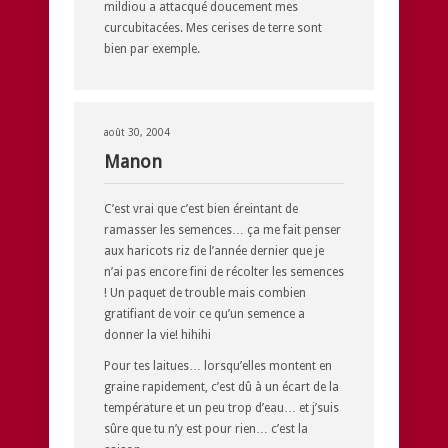
mildiou a attacqué doucement mes
curcubitacées. Mes cerises de terre sont
bien par exemple.
août 30, 2004
Manon
C’est vrai que c’est bien éreintant de
ramasser les semences… ça me fait penser
aux haricots riz de l’année dernier que je
n’ai pas encore fini de récolter les semences
! Un paquet de trouble mais combien
gratifiant de voir ce qu’un semence a
donner la vie! hihihi
Pour tes laitues… lorsqu’elles montent en
graine rapidement, c’est dû à un écart de la
température et un peu trop d’eau… et j’suis
sûre que tu n’y est pour rien… c’est la