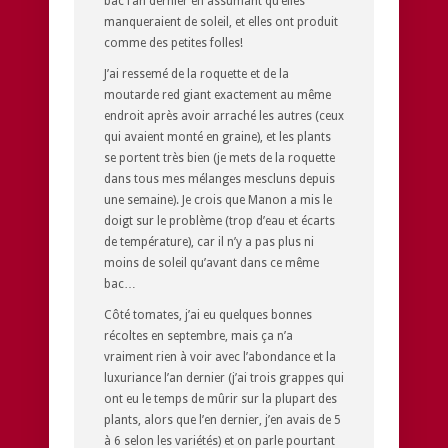
bac l’an dernier en assumant qu’elles
manqueraient de soleil, et elles ont produit
comme des petites folles!
J’ai ressemé de la roquette et de la
moutarde red giant exactement au même
endroit après avoir arraché les autres (ceux
qui avaient monté en graine), et les plants
se portent très bien (je mets de la roquette
dans tous mes mélanges mescluns depuis
une semaine). Je crois que Manon a mis le
doigt sur le problème (trop d’eau et écarts
de température), car il n’y a pas plus ni
moins de soleil qu’avant dans ce même
bac…
Côté tomates, j’ai eu quelques bonnes
récoltes en septembre, mais ça n’a
vraiment rien à voir avec l’abondance et la
luxuriance l’an dernier (j’ai trois grappes qui
ont eu le temps de mûrir sur la plupart des
plants, alors que l’en dernier, j’en avais de 5
à 6 selon les variétés) et on parle pourtant