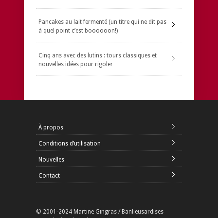
Pancakes au lait fermenté (un titre qui ne dit pas
à quel point c’est boooooon!)
Cinq ans avec des lutins : tours classiques et
nouvelles idées pour rigoler
À propos
Conditions d’utilisation
Nouvelles
Contact
© 2001-2024 Martine Gingras / Banlieusardises