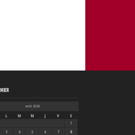
RIER
août 2026
L
M
M
J
V
S
1
3
4
5
6
7
8