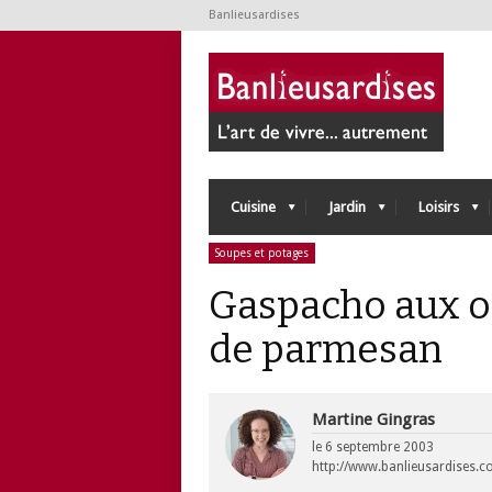
Banlieusardises
Cuisine
Jardin
Loisirs
Soupes et potages
Gaspacho aux o
de parmesan
Martine Gingras
le
6 septembre 2003
http://www.banlieusardises.