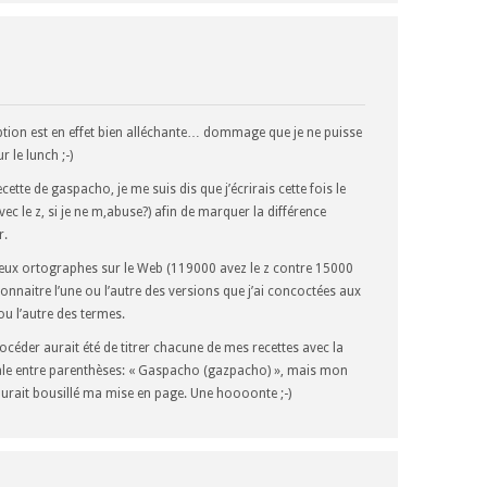
tion est en effet bien alléchante… dommage que je ne puisse
r le lunch ;-)
cette de gaspacho, je me suis dis que j’écrirais cette fois le
ec le z, si je ne m,abuse?) afin de marquer la différence
r.
eux ortographes sur le Web (119000 avez le z contre 15000
connaitre l’une ou l’autre des versions que j’ai concoctées aux
 ou l’autre des termes.
rocéder aurait été de titrer chacune de mes recettes avec la
nale entre parenthèses: « Gaspacho (gazpacho) », mais mon
t aurait bousillé ma mise en page. Une hoooonte ;-)