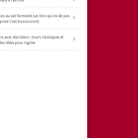
ata à l’ail noir
s au lait fermenté (un titre qui ne dit pas
 point c’est boooooon!)
s avec des lutins : tours classiques et
les idées pour rigoler