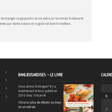
de manger ce gazpacho et nul autre. Je reconnais le labeuret
 rendu par dame nature et ce goût est bien le meilleur.
BANLIEUSARDISES – LE LIVRE
CALEND
Vous aimez le blogue? Il y a
maintenant le livre, publié en
2010 chez Trécarré!
D
Obtenez
plus de détails ou lisez-
en un extrait
.
2