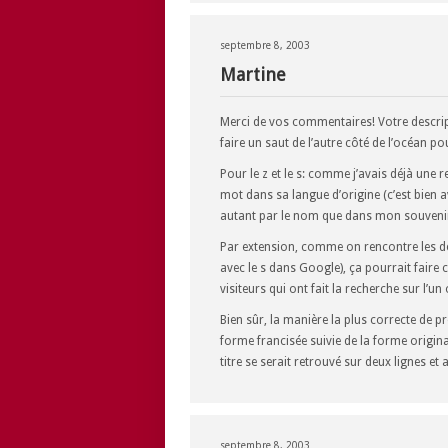
septembre 8, 2003
Martine
Merci de vos commentaires! Votre descrip
faire un saut de l’autre côté de l’océan pou
Pour le z et le s: comme j’avais déjà une re
mot dans sa langue d’origine (c’est bien av
autant par le nom que dans mon souveni
Par extension, comme on rencontre les d
avec le s dans Google), ça pourrait faire 
visiteurs qui ont fait la recherche sur l’un
Bien sûr, la manière la plus correcte de p
forme francisée suivie de la forme origi
titre se serait retrouvé sur deux lignes e
septembre 8, 2003