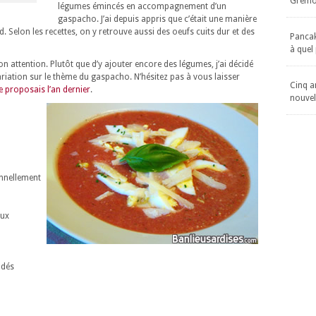
Gremol
légumes émincés en accompagnement d’un
gaspacho. J’ai depuis appris que c’était une manière
id. Selon les recettes, on y retrouve aussi des oeufs cuits dur et des
Pancake
à quel
on attention. Plutôt que d’y ajouter encore des légumes, j’ai décidé
riation sur le thème du gaspacho. N’hésitez pas à vous laisser
Cinq an
e proposais l’an dernier
.
nouvel
onnellement
aux
 dés