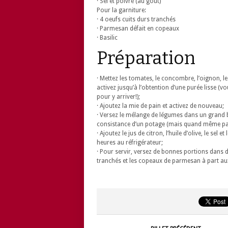
· Sel et poivre (au goût)
Pour la garniture:
· 4 oeufs cuits durs tranchés
· Parmesan défait en copeaux
· Basilic
Préparation
· Mettez les tomates, le concombre, l’oignon, le 
activez jusqu’à l’obtention d’une purée lisse (
pour y arriver!);
· Ajoutez la mie de pain et activez de nouveau;
· Versez le mélange de légumes dans un grand b
consistance d’un potage (mais quand même pas
· Ajoutez le jus de citron, l’huile d’olive, le sel
heures au réfrigérateur;
· Pour servir, versez de bonnes portions dans d
tranchés et les copeaux de parmesan à part aux 