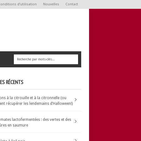
onditions d’utilisation
Nouvelles
Contact
LES RÉCENTS
s à la citrouille et à la citronnelle (ou
t récupérer les lendemains d’Halloween!)
omates lactofermentées : des vertes et des
ûres en saumure