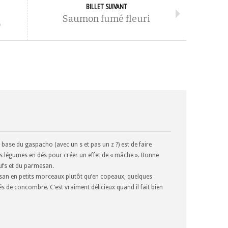
BILLET SUIVANT
Saumon fumé fleuri
o
 base du gaspacho (avec un s et pas un z ?) est de faire
s légumes en dés pour créer un effet de « mâche ». Bonne
ufs et du parmesan.
san en petits morceaux plutôt qu’en copeaux, quelques
és de concombre. C’est vraiment délicieux quand il fait bien