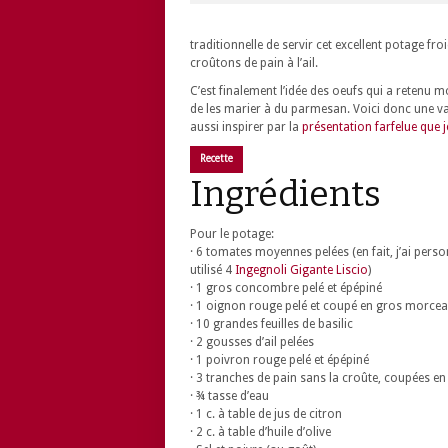
traditionnelle de servir cet excellent potage fro
croûtons de pain à l’ail.
C’est finalement l’idée des oeufs qui a retenu m
de les marier à du parmesan. Voici donc une va
aussi inspirer par la
présentation farfelue que j
Recette
Ingrédients
Pour le potage:
· 6 tomates moyennes pelées (en fait, j’ai pers
utilisé 4
Ingegnoli Gigante Liscio
)
· 1 gros concombre pelé et épépiné
· 1 oignon rouge pelé et coupé en gros morce
· 10 grandes feuilles de basilic
· 2 gousses d’ail pelées
· 1 poivron rouge pelé et épépiné
· 3 tranches de pain sans la croûte, coupées en
· ¾ tasse d’eau
· 1 c. à table de jus de citron
· 2 c. à table d’huile d’olive