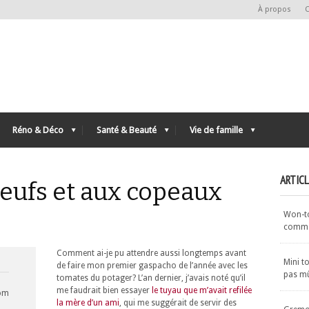
À propos
C
Réno & Déco
Santé & Beauté
Vie de famille
ARTIC
eufs et aux copeaux
Won-ton
commen
Comment ai-je pu attendre aussi longtemps avant
Mini t
de faire mon premier gaspacho de l’année avec les
pas m
tomates du potager? L’an dernier, j’avais noté qu’il
me faudrait bien essayer
le tuyau que m’avait refilée
com
la mère d’un ami
, qui me suggérait de servir des