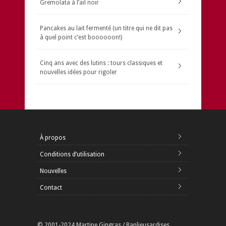
Gremolata à l’ail noir
Pancakes au lait fermenté (un titre qui ne dit pas
à quel point c’est boooooon!)
Cinq ans avec des lutins : tours classiques et
nouvelles idées pour rigoler
À propos
Conditions d’utilisation
Nouvelles
Contact
© 2001-2024 Martine Gingras / Banlieusardises