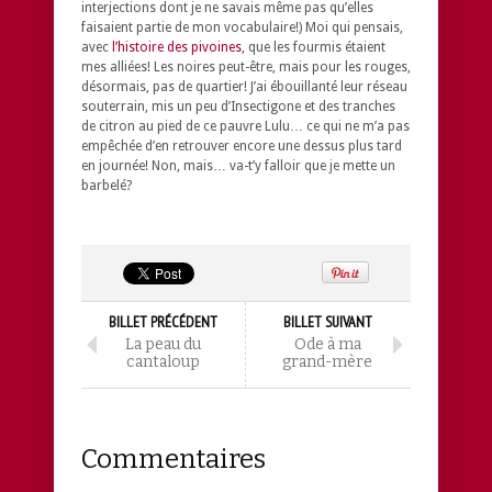
interjections dont je ne savais même pas qu’elles
faisaient partie de mon vocabulaire!) Moi qui pensais,
avec
l’histoire des pivoines
, que les fourmis étaient
mes alliées! Les noires peut-être, mais pour les rouges,
désormais, pas de quartier! J’ai ébouillanté leur réseau
souterrain, mis un peu d’Insectigone et des tranches
de citron au pied de ce pauvre Lulu… ce qui ne m’a pas
empêchée d’en retrouver encore une dessus plus tard
en journée! Non, mais… va-t’y falloir que je mette un
barbelé?
BILLET PRÉCÉDENT
BILLET SUIVANT
La peau du
Ode à ma
cantaloup
grand-mère
Commentaires