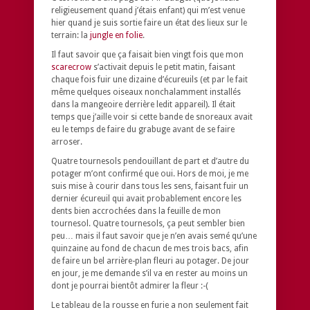
religieusement quand j’étais enfant) qui m’est venue
hier quand je suis sortie faire un état des lieux sur le
terrain: la
jungle en folie
.
Il faut savoir que ça faisait bien vingt fois que mon
scarecrow
s’activait depuis le petit matin, faisant
chaque fois fuir une dizaine d’écureuils (et par le fait
même quelques oiseaux nonchalamment installés
dans la mangeoire derrière ledit appareil). Il était
temps que j’aille voir si cette bande de snoreaux avait
eu le temps de faire du grabuge avant de se faire
arroser.
Quatre tournesols pendouillant de part et d’autre du
potager m’ont confirmé que oui. Hors de moi, je me
suis mise à courir dans tous les sens, faisant fuir un
dernier écureuil qui avait probablement encore les
dents bien accrochées dans la feuille de mon
tournesol. Quatre tournesols, ça peut sembler bien
peu… mais il faut savoir que je n’en avais semé qu’une
quinzaine au fond de chacun de mes trois bacs, afin
de faire un bel arrière-plan fleuri au potager. De jour
en jour, je me demande s’il va en rester au moins un
dont je pourrai bientôt admirer la fleur :-(
Le tableau de la rousse en furie a non seulement fait