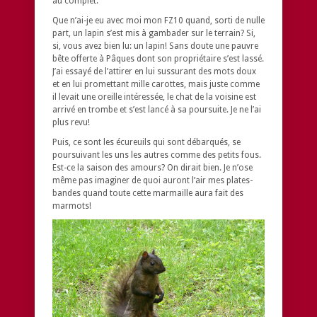
au complet.
Que n’ai-je eu avec moi mon FZ10 quand, sorti de nulle
part, un lapin s’est mis à gambader sur le terrain? Si,
si, vous avez bien lu: un lapin! Sans doute une pauvre
bête offerte à Pâques dont son propriétaire s’est lassé.
J’ai essayé de l’attirer en lui sussurant des mots doux
et en lui promettant mille carottes, mais juste comme
il levait une oreille intéressée, le chat de la voisine est
arrivé en trombe et s’est lancé à sa poursuite. Je ne l’ai
plus revu!
Puis, ce sont les écureuils qui sont débarqués, se
poursuivant les uns les autres comme des petits fous.
Est-ce la saison des amours? On dirait bien. Je n’ose
même pas imaginer de quoi auront l’air mes plates-
bandes quand toute cette marmaille aura fait des
marmots!