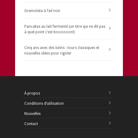
Gremolata à l’ail noir
Pancakes au lait fermenté (un titre qui ne dit pas
à quel point c’est boooooon!)
Cinq ans avec des lutins : tours classiques et
nouvelles idées pour rigoler
À propos
Conditions d’utilisation
Nouvelles
Contact