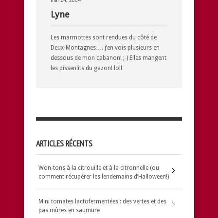
mai 24, 2004
Lyne
Les marmottes sont rendues du côté de
Deux-Montagnes…. j’en vois plusieurs en
dessous de mon cabanon! ;-) Elles mangent
les pissenlits du gazon! loll
ARTICLES RÉCENTS
Won-tons à la citrouille et à la citronnelle (ou
comment récupérer les lendemains d’Halloween!)
Mini tomates lactofermentées : des vertes et des
pas mûres en saumure