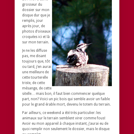
grosseur du
dossier sur mon
disque dur que je
remplis, jour
après jour, de
photos d’oiseaux
croquées ici et là
sur mon terrain.
Je ne les diffuse
pas, me disant
toujours que, tôt
ou tard, j’en aurai
une meilleure de
cette tourterelle
triste, de cette
mésange, de cette
sitelle… mais bon, il faut bien commencer quelque
part, non? Voici un pic bois qui semble avoir un faible
pour le grand érable mort, devenu le totem du terrain.
Par ailleurs, ce weekend a été très particulier: les
animaux sur le terrain semblent virer comme fous!
Avoir eu mon appareil à chaque instant, j’aurai eu de
quoi remplir non seulement le dossier, mais le disque