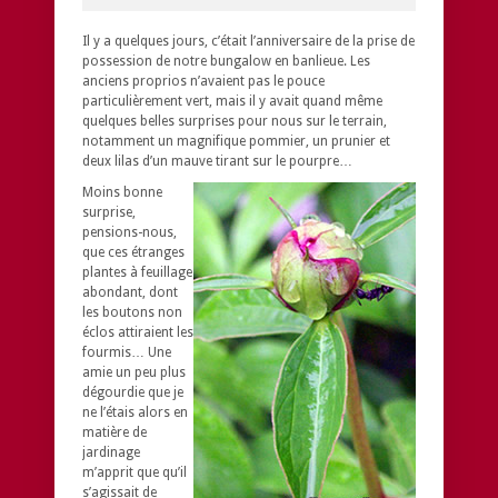
Il y a quelques jours, c’était l’anniversaire de la prise de
possession de notre bungalow en banlieue. Les
anciens proprios n’avaient pas le pouce
particulièrement vert, mais il y avait quand même
quelques belles surprises pour nous sur le terrain,
notamment un magnifique pommier, un prunier et
deux lilas d’un mauve tirant sur le pourpre…
Moins bonne
surprise,
pensions-nous,
que ces étranges
plantes à feuillage
abondant, dont
les boutons non
éclos attiraient les
fourmis… Une
amie un peu plus
dégourdie que je
ne l’étais alors en
matière de
jardinage
m’apprit que qu’il
s’agissait de