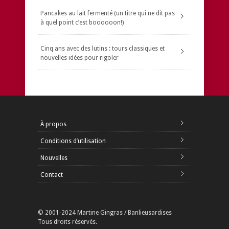
Pancakes au lait fermenté (un titre qui ne dit pas
à quel point c’est boooooon!)
Cinq ans avec des lutins : tours classiques et
nouvelles idées pour rigoler
À propos
Conditions d’utilisation
Nouvelles
Contact
© 2001-2024 Martine Gingras / Banlieusardises
Tous droits réservés.