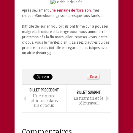
Après seulement
une semaine de floraison
, mes
crocus «Snowbunting» sont presque tous fanés…
Difficile de leur en vouloir: ils ont trimé dur à pousser
malgré la froidure et la neige pour nous annoncer le
printemps dès la fin mars! Allez, reposez-vous, petits
crocus, vous le méritez bien… Laissez d’autres bulbes
prendre le relais (dit-elle en regardant les tulipes avec
un air insistant ;-))
BILLET PRÉCÉDENT
BILLET SUIVANT
Une ombre
La maman et le
chinoise dans
télétravail
un crocus
Commentaires