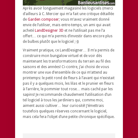
Après avoir longuement magasiné les logiciels (merci
d’ailleurs à C. Mercier qui m’a fait une critique détaillée
de
Garden composer
; vous m’avez vraiment donné
envie de l’utiliser, mais entre-temps, un ami qui avait
acheté
LandDesigner 3D
et ne l’utilisait pas me l’a
offert… ce qui m’a permis d’investir dans encore plus
de bulbes plutôt que le logiciel ;-))
Vraiment pratique, ce LandDesigner… Il m’a permis de
construire mon bungalow virtuel et de voir dès
maintenant les transformations du terrain au fil des
saisons et des années! Ci-contre, j’ai choisi de vous
montrer une vue d’ensemble de ce qui m’attend au
printemps: le petit rond de fleurs à l’avant qui n’existait
pas il y a quelques mois, les lilas et le prunier en fleurs
à l’arrière, le pommier tout rose… mais caché par les
sapins! Je recommande chaudement l’utilisation d’un
tel logiciel à tous les jardiniers qui, comme moi,
aiment aussi cultiver… leur curiosité! J’émettrais
toutefois quelques réserves concernant le logiciel,
mais cela fera l’objet d’une petite chronique spécifique.