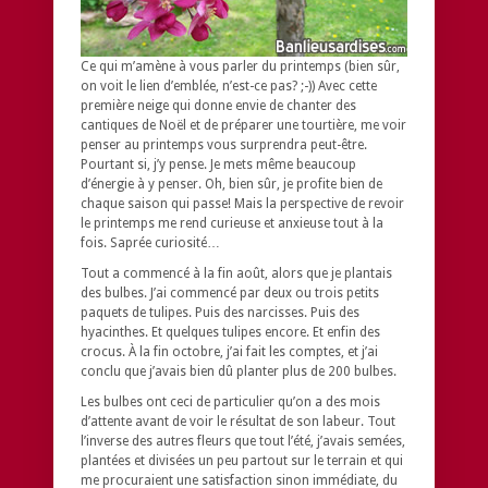
Ce qui m’amène à vous parler du printemps (bien sûr,
on voit le lien d’emblée, n’est-ce pas? ;-)) Avec cette
première neige qui donne envie de chanter des
cantiques de Noël et de préparer une tourtière, me voir
penser au printemps vous surprendra peut-être.
Pourtant si, j’y pense. Je mets même beaucoup
d’énergie à y penser. Oh, bien sûr, je profite bien de
chaque saison qui passe! Mais la perspective de revoir
le printemps me rend curieuse et anxieuse tout à la
fois. Saprée curiosité…
Tout a commencé à la fin août, alors que je plantais
des bulbes. J’ai commencé par deux ou trois petits
paquets de tulipes. Puis des narcisses. Puis des
hyacinthes. Et quelques tulipes encore. Et enfin des
crocus. À la fin octobre, j’ai fait les comptes, et j’ai
conclu que j’avais bien dû planter plus de 200 bulbes.
Les bulbes ont ceci de particulier qu’on a des mois
d’attente avant de voir le résultat de son labeur. Tout
l’inverse des autres fleurs que tout l’été, j’avais semées,
plantées et divisées un peu partout sur le terrain et qui
me procuraient une satisfaction sinon immédiate, du