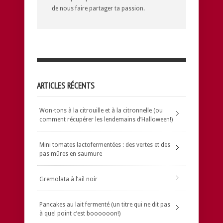
de nous faire partager ta passion.
ARTICLES RÉCENTS
Won-tons à la citrouille et à la citronnelle (ou
comment récupérer les lendemains d’Halloween!)
Mini tomates lactofermentées : des vertes et des
pas mûres en saumure
Gremolata à l’ail noir
Pancakes au lait fermenté (un titre qui ne dit pas
à quel point c’est boooooon!)