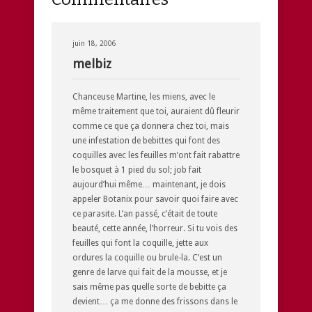
juin 18, 2006
melbiz
Chanceuse Martine, les miens, avec le
même traitement que toi, auraient dû fleurir
comme ce que ça donnera chez toi, mais
une infestation de bebittes qui font des
coquilles avec les feuilles m’ont fait rabattre
le bosquet à 1 pied du sol; job fait
aujourd’hui même… maintenant, je dois
appeler Botanix pour savoir quoi faire avec
ce parasite. L’an passé, c’était de toute
beauté, cette année, l’horreur. Si tu vois des
feuilles qui font la coquille, jette aux
ordures la coquille ou brule-la. C’est un
genre de larve qui fait de la mousse, et je
sais même pas quelle sorte de bebitte ça
devient… ça me donne des frissons dans le