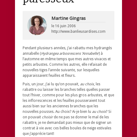
Martine Gingras
le
16 juin 2006
http://www.banlieusardises.com
Pendant plusieurs années, j’ai rabattu mes hydrangés
annabelle (
Hydrangea arbosrescens ‘Annabelle’
) à
l’automne en même temps que mes autres vivaces et
petits arbustes. Comme les autres, elle refaisait de
nouvelles tiges l’année suivante, sur lesquelles
apparaissaient feuilles et fleurs.
Puis, un jour, j’ai lu qu’on pouvait,
au choix
, les
rabattre ou laisser les branches telles quelles passer
tout l’hiver, comme pour les plus gros arbustes, et que
les inflorescences et les feuilles pousseraient tout
aussi bien sur les anciennes branches que les
nouvelles pousses. Au choix? Ai-je bien lu
au choix
? Si
on pouvait
choisir
de ne pas se donner le mal de les
rabattre, je ne demandait pas mieux que de signer un
contrat à vie avec ces belles boules de neige estivales
que j’apprécie tant!