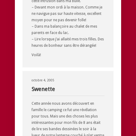
cette intrusion dans ma bulle.
– Devant mon ordi à la maison. Comme je
ne navigue pas sur haute vitesse, excellent
moyen pour ne pas devenir folle!
– Dans ma balançoire au chalet de mes
parents en face du lac.
– Lire lorsque j’ai allaité mes trois filles. Des
heures de bonheur sans être dérangée!
Voilà!
octobre 4, 2005
Swenette
Cette année nous avons découvert en
famille le camping ce fut une révélation
pour tous. Mais une des choses les plus
intéressantes pour mon fils de 8 ans était
de lire ses bandes dessinées le soir à la
lueur de notre lanterne couché à plat ventre