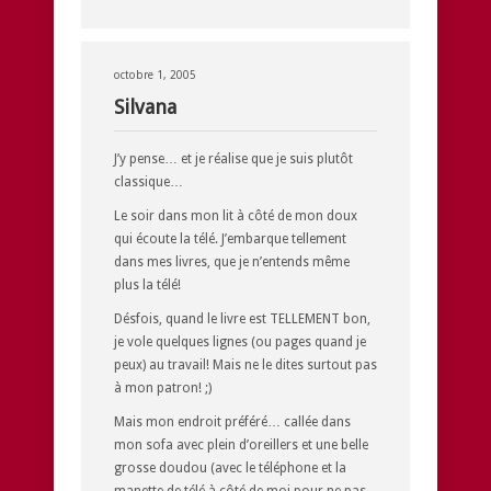
octobre 1, 2005
Silvana
J’y pense… et je réalise que je suis plutôt
classique…
Le soir dans mon lit à côté de mon doux
qui écoute la télé. J’embarque tellement
dans mes livres, que je n’entends même
plus la télé!
Désfois, quand le livre est TELLEMENT bon,
je vole quelques lignes (ou pages quand je
peux) au travail! Mais ne le dites surtout pas
à mon patron! ;)
Mais mon endroit préféré… callée dans
mon sofa avec plein d’oreillers et une belle
grosse doudou (avec le téléphone et la
manette de télé à côté de moi pour ne pas