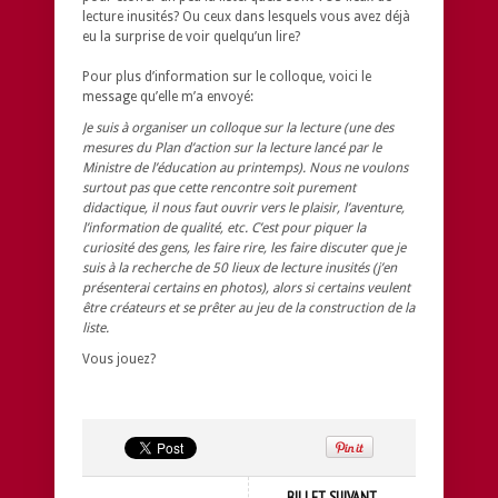
lecture inusités? Ou ceux dans lesquels vous avez déjà
eu la surprise de voir quelqu’un lire?
Pour plus d’information sur le colloque, voici le
message qu’elle m’a envoyé:
Je suis à organiser un colloque sur la lecture (une des
mesures du Plan d’action sur la lecture lancé par le
Ministre de l’éducation au printemps). Nous ne voulons
surtout pas que cette rencontre soit purement
didactique, il nous faut ouvrir vers le plaisir, l’aventure,
l’information de qualité, etc. C’est pour piquer la
curiosité des gens, les faire rire, les faire discuter que je
suis à la recherche de 50 lieux de lecture inusités (j’en
présenterai certains en photos), alors si certains veulent
être créateurs et se prêter au jeu de la construction de la
liste.
Vous jouez?
BILLET SUIVANT