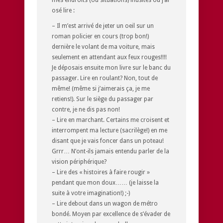
osé lire :
– Il m’est arrivé de jeter un oeil sur un
roman policier en cours (trop bon!)
dernière le volant de ma voiture, mais
seulement en attendant aux feux rouges!!!!
Je déposais ensuite mon livre sur le banc du
passager. Lire en roulant? Non, tout de
même! (même si j’aimerais ça, je me
retiens!). Sur le siège du passager par
contre, je ne dis pas non!
– Lire en marchant. Certains me croisent et
interrompent ma lecture (sacrilège!) en me
disant que je vais foncer dans un poteau!
Grrr… N’ont-ils jamais entendu parler de la
vision périphérique?
– Lire des « histoires à faire rougir »
pendant que mon doux…… (je laisse la
suite à votre imagination!) ;-)
– Lire debout dans un wagon de métro
bondé. Moyen par excellence de s’évader de