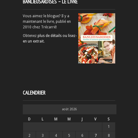
BANLIEUSARDISES – LE LIVRE
Vous aimez le blogue? Il y a
maintenant le livre, publié en
2010 chez Trécarré!
Obtenez
plus de détails ou lisez-
en un extrait
.
CALENDRIER
août 2026
D
L
M
M
J
V
S
1
2
3
4
5
6
7
8