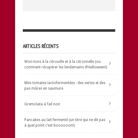
ARTICLES RÉCENTS
Won-tons à la citrouille et à la citronnelle (ou
comment récupérer les lendemains d’Halloween!)
Mini tomates lactofermentées : des vertes et des
pas mûres en saumure
Gremolata à l’ail noir
Pancakes au lait fermenté (un titre qui ne dit pas
à quel point c’est boooooon!)