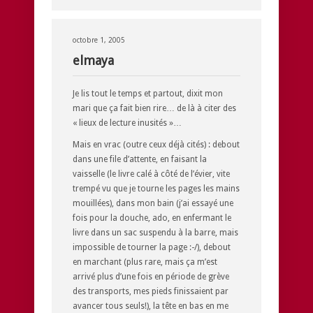
octobre 1, 2005
elmaya
Je lis tout le temps et partout, dixit mon
mari que ça fait bien rire… de là à citer des
« lieux de lecture inusités »…
Mais en vrac (outre ceux déjà cités) : debout
dans une file d’attente, en faisant la
vaisselle (le livre calé à côté de l’évier, vite
trempé vu que je tourne les pages les mains
mouillées), dans mon bain (j’ai essayé une
fois pour la douche, ado, en enfermant le
livre dans un sac suspendu à la barre, mais
impossible de tourner la page :-/), debout
en marchant (plus rare, mais ça m’est
arrivé plus d’une fois en période de grève
des transports, mes pieds finissaient par
avancer tous seuls!), la tête en bas en me