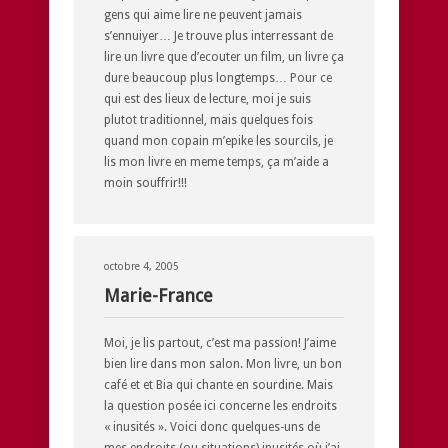
gens qui aime lire ne peuvent jamais
s’ennuiyer… Je trouve plus interressant de
lire un livre que d’ecouter un film, un livre ça
dure beaucoup plus longtemps… Pour ce
qui est des lieux de lecture, moi je suis
plutot traditionnel, mais quelques fois
quand mon copain m’epike les sourcils, je
lis mon livre en meme temps, ça m’aide a
moin souffrir!!!
octobre 4, 2005
Marie-France
Moi, je lis partout, c’est ma passion! J’aime
bien lire dans mon salon. Mon livre, un bon
café et et Bia qui chante en sourdine. Mais
la question posée ici concerne les endroits
« inusités ». Voici donc quelques-uns de
mes endroits (ou situations) inusités où j’ai