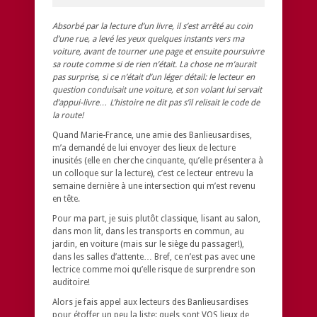
Absorbé par la lecture d’un livre, il s’est arrêté au coin
d’une rue, a levé les yeux quelques instants vers ma
voiture, avant de tourner une page et ensuite poursuivre
sa route comme si de rien n’était. La chose ne m’aurait
pas surprise, si ce n’était d’un léger détail: le lecteur en
question conduisait une voiture, et son volant lui servait
d’appui-livre… L’histoire ne dit pas s’il relisait le code de
la route!
Quand Marie-France, une amie des Banlieusardises,
m’a demandé de lui envoyer des lieux de lecture
inusités (elle en cherche cinquante, qu’elle présentera à
un colloque sur la lecture), c’est ce lecteur entrevu la
semaine dernière à une intersection qui m’est revenu
en tête.
Pour ma part, je suis plutôt classique, lisant au salon,
dans mon lit, dans les transports en commun, au
jardin, en voiture (mais sur le siège du passager!),
dans les salles d’attente… Bref, ce n’est pas avec une
lectrice comme moi qu’elle risque de surprendre son
auditoire!
Alors je fais appel aux lecteurs des Banlieusardises
pour étoffer un peu la liste: quels sont VOS lieux de