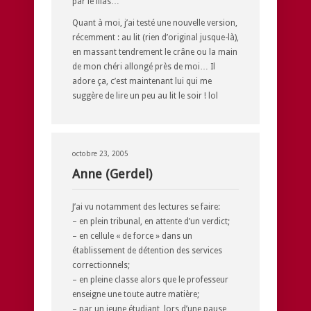
par le lilas…
Quant à moi, j’ai testé une nouvelle version,
récemment : au lit (rien d’original jusque-là),
en massant tendrement le crâne ou la main
de mon chéri allongé près de moi… Il
adore ça, c’est maintenant lui qui me
suggère de lire un peu au lit le soir ! lol
octobre 23, 2005
Anne (Gerdel)
J’ai vu notamment des lectures se faire:
– en plein tribunal, en attente d’un verdict;
– en cellule « de force » dans un
établissement de détention des services
correctionnels;
– en pleine classe alors que le professeur
enseigne une toute autre matière;
– par un jeune étudiant, lors d’une pause