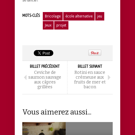
se lancer!
MOTS-CLÉS
Bricolage
école alternative
jeu
Jeux
projet
BILLET PRÉCÉDENT
BILLET SUIVANT
Ceviche de
Rotini en sauce
saumon sauvage
crémeuse aux
aux câpres
fruits de mer et
grillées
bacon
Vous aimerez aussi...