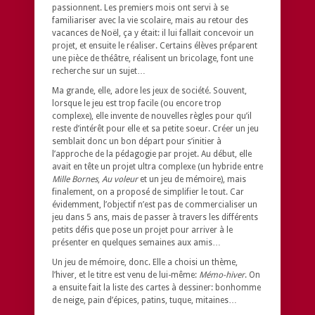
passionnent. Les premiers mois ont servi à se
familiariser avec la vie scolaire, mais au retour des
vacances de Noël, ça y était: il lui fallait concevoir un
projet, et ensuite le réaliser. Certains élèves préparent
une pièce de théâtre, réalisent un bricolage, font une
recherche sur un sujet…
Ma grande, elle, adore les jeux de société. Souvent,
lorsque le jeu est trop facile (ou encore trop
complexe), elle invente de nouvelles règles pour qu’il
reste d’intérêt pour elle et sa petite soeur. Créer un jeu
semblait donc un bon départ pour s’initier à
l’approche de la pédagogie par projet. Au début, elle
avait en tête un projet ultra complexe (un hybride entre
Mille Bornes
,
Au voleur
et un jeu de mémoire), mais
finalement, on a proposé de simplifier le tout. Car
évidemment, l’objectif n’est pas de commercialiser un
jeu dans 5 ans, mais de passer à travers les différents
petits défis que pose un projet pour arriver à le
présenter en quelques semaines aux amis…
Un jeu de mémoire, donc. Elle a choisi un thème,
l’hiver, et le titre est venu de lui-même:
Mémo-hiver
. On
a ensuite fait la liste des cartes à dessiner: bonhomme
de neige, pain d’épices, patins, tuque, mitaines…