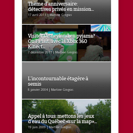
Thème d’anniversaire:
détectives privés en mission...
17 avril 2011 | Martine Gingras
Visiter Disneyland en pyjama?
On l’a fait, avec la Xbox 360
Kinect...
7 décembre 2011 | Martine Gingras
L’incontournable étagère à
semis
8 janvier 2004 | Martine Gingras
Appel à tous: mettons les jeux
d’eau du Québec «sur la map»...
19 juin 2009 | Martine Gingras