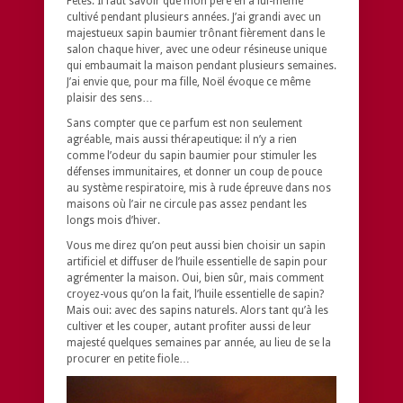
Fêtes. Il faut savoir que mon père en a lui-même
cultivé pendant plusieurs années. J’ai grandi avec un
majestueux sapin baumier trônant fièrement dans le
salon chaque hiver, avec une odeur résineuse unique
qui embaumait la maison pendant plusieurs semaines.
J’ai envie que, pour ma fille, Noël évoque ce même
plaisir des sens…
Sans compter que ce parfum est non seulement
agréable, mais aussi thérapeutique: il n’y a rien
comme l’odeur du sapin baumier pour stimuler les
défenses immunitaires, et donner un coup de pouce
au système respiratoire, mis à rude épreuve dans nos
maisons où l’air ne circule pas assez pendant les
longs mois d’hiver.
Vous me direz qu’on peut aussi bien choisir un sapin
artificiel et diffuser de l’huile essentielle de sapin pour
agrémenter la maison. Oui, bien sûr, mais comment
croyez-vous qu’on la fait, l’huile essentielle de sapin?
Mais oui: avec des sapins naturels. Alors tant qu’à les
cultiver et les couper, autant profiter aussi de leur
majesté quelques semaines par année, au lieu de se la
procurer en petite fiole…