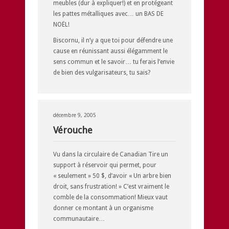
meubles (dur à expliquer!) et en protégeant
les pattes métalliques avec… un BAS DE
NOËL!
Biscornu, il n’y a que toi pour défendre une
cause en réunissant aussi élégamment le
sens commun et le savoir… tu ferais l’envie
de bien des vulgarisateurs, tu sais?
décembre 9, 2005
Vérouche
Vu dans la circulaire de Canadian Tire un
support à réservoir qui permet, pour
« seulement » 50 $, d’avoir « Un arbre bien
droit, sans frustration! » C’est vraiment le
comble de la consommation! Mieux vaut
donner ce montant à un organisme
communautaire…