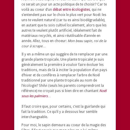
ce serait un jour un acte politique de te choisir? Car te
voilà au coeur d’un
débat entre écologistes
, qui ne
s’entendent pas sur le choix le plus vert pour Noël: les
uns te veulent naturel (car tu es ainsi biodégradable),
en autant que tu sois cultivé localement, alors que les
autres te veulent plutôt artificiel, idéalement fait de
matériaux recyclés, et ainsi réutilisable d’année en
année. Allez, tous en choeur:
Mon beau sapin, roi de la
cour à scrape…
Il y en a même un qui suggère de te remplacer par une
grande plante tropicale. Une plante tropicale! Je suis
généralement la première à vouloir faire évoluer les
traditions, mais de là à inciter la population d’un pays
d’hiver et de conifères à remplacer l’arbre de Noël
traditionnel par une plante tropicale au nom de
l’écologie? Shilvi (seuls les parents comprendront la
référence) ne croyait pas si bien dire en chantant
Noël
sous les palmiers
…
Il faut croire que, pour certains, c’est la guirlande qui
fait la tradition. Ce qu’il y a dessous leur semble
interchangeable.
Pour moi, le sapin demeure au coeur de la magie des