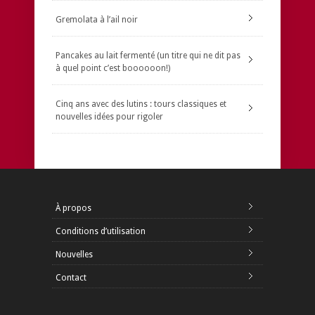
Gremolata à l’ail noir
Pancakes au lait fermenté (un titre qui ne dit pas
à quel point c’est boooooon!)
Cinq ans avec des lutins : tours classiques et
nouvelles idées pour rigoler
À propos
Conditions d’utilisation
Nouvelles
Contact