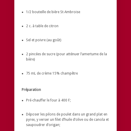
1/2 bouteille de bière St-Ambroise
2 c. à table de citron
Sel et poivre (au goût)
2 pincées de sucre (pour atténuer l’amertume de la
bière)
75 mL de crème 15% champêtre
Préparation
Pré-chauffer le four à 400 F;
Déposer les pilons de poulet dans un grand plat en
pyrex, y verser un filet d’huile d’olive ou de canola et
saupoudrer d’origan;