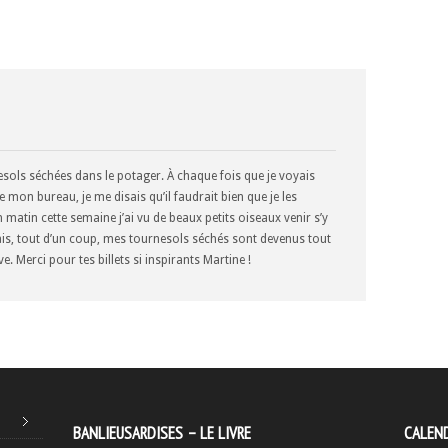
nesols séchées dans le potager. À chaque fois que je voyais
de mon bureau, je me disais qu’il faudrait bien que je les
n matin cette semaine j’ai vu de beaux petits oiseaux venir s’y
 mais, tout d’un coup, mes tournesols séchés sont devenus tout
. Merci pour tes billets si inspirants Martine !
BANLIEUSARDISES – LE LIVRE
CALEND