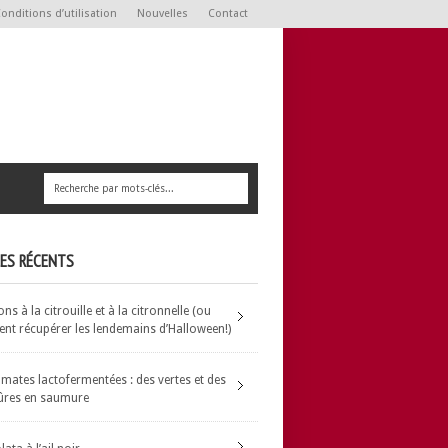
onditions d’utilisation
Nouvelles
Contact
LES RÉCENTS
s à la citrouille et à la citronnelle (ou
t récupérer les lendemains d’Halloween!)
omates lactofermentées : des vertes et des
ûres en saumure