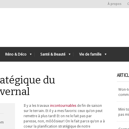
À propos
C
Réno & Déco
Santé & Beauté
Vie de famille
ARTIC
ratégique du
vernal
Won-ton
commen
Il y a les travaux
incontournables
de fin de saison
Mini t
sur le terrain. Et il y a mes favoris: ceux qu’on peut
pas m
remettre à plus tard! Et on ne le fait pas par
paresse, non, môôôsieur! On le fait parce qu’on a à
com
coeur la planification stratégique de notre