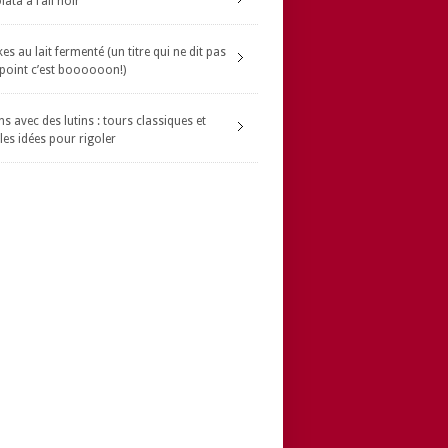
ata à l’ail noir
s au lait fermenté (un titre qui ne dit pas
 point c’est boooooon!)
s avec des lutins : tours classiques et
les idées pour rigoler