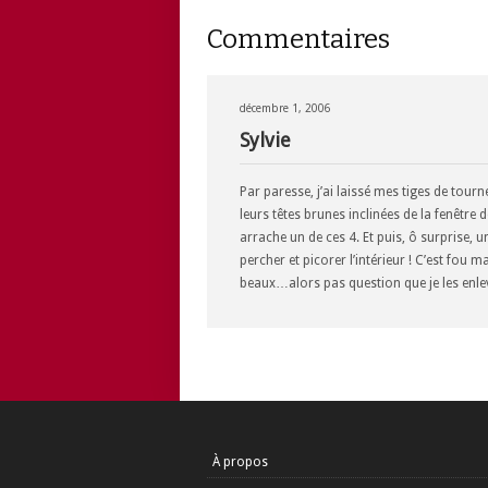
Commentaires
décembre 1, 2006
Sylvie
Par paresse, j’ai laissé mes tiges de tour
leurs têtes brunes inclinées de la fenêtre 
arrache un de ces 4. Et puis, ô surprise, u
percher et picorer l’intérieur ! C’est fou
beaux…alors pas question que je les enleve
À propos