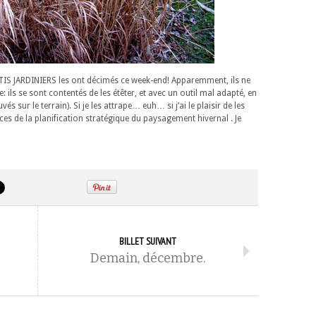
TIS JARDINIERS les ont décimés ce week-end! Apparemment, ils ne
 ils se sont contentés de les étêter, et avec un outil mal adapté, en
 sur le terrain). Si je les attrape… euh… si j’ai le plaisir de les
ices de la planification stratégique du paysagement hivernal . Je
BILLET SUIVANT
Demain, décembre.