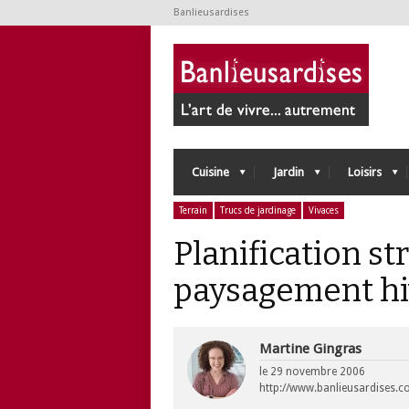
Banlieusardises
Cuisine
Jardin
Loisirs
Terrain
Trucs de jardinage
Vivaces
Planification st
paysagement hi
Martine Gingras
le
29 novembre 2006
http://www.banlieusardises.