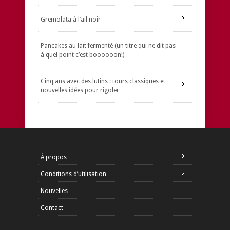
Gremolata à l’ail noir
Pancakes au lait fermenté (un titre qui ne dit pas
à quel point c’est boooooon!)
Cinq ans avec des lutins : tours classiques et
nouvelles idées pour rigoler
À propos
Conditions d’utilisation
Nouvelles
Contact