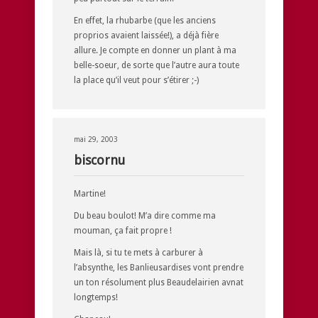
En effet, la rhubarbe (que les anciens
proprios avaient laissée!), a déjà fière
allure. Je compte en donner un plant à ma
belle-soeur, de sorte que l’autre aura toute
la place qu’il veut pour s’étirer ;-)
mai 29, 2003
biscornu
Martine!
Du beau boulot! M’a dire comme ma
mouman, ça fait propre !
Mais là, si tu te mets à carburer à
l’absynthe, les Banlieusardises vont prendre
un ton résolument plus Beaudelairien avnat
longtemps!