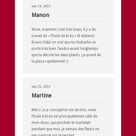
mai 24, 2003
Manon
Wow, vraiment c’est très beau, il y a du
travail de « l’huile de bras » là-dedans!
Bravo! Déjà on voit que ta rhubarbe se
porte très bien, faudra avant longtemps
que tu décole tes deux plants, ça prend de
la place rapidement! :)
mai 25, 2003
Martine
Merci :) La conception est de moi, mais
l’huile à bras est principalement celle de
mon doux, qui piochait et martelait
pendant que moi, je semais des fleurs un
peu partout sur le terrain!