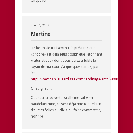
Chapeau!
mai 30, 2003
Martine
He he, m’sieur Biscornu, je présume que
«propre» est déjà plus positif que l’étonnant
«futuristique» dont vous aviez affublé le
joyau de ma cour y’a quelques temps, par
ici:
http://www.banlieusardises.com/jardinage/archives/000491.h
Gnac gnac…
Quant à la fée verte, si elle me fait virer
baudelairienne, ce sera déjà mieux que bien
d’autres folies qu’elle a pu faire commettre,
non? ;-)