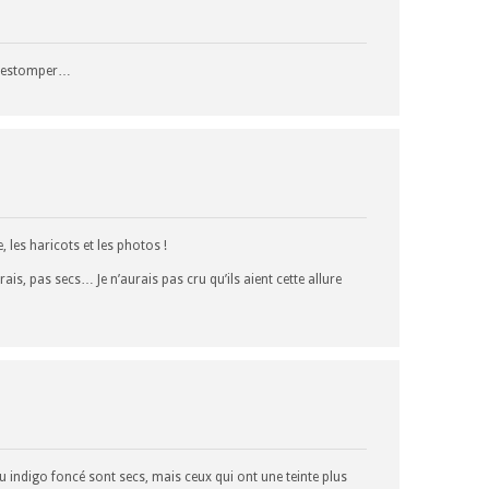
 s’estomper…
, les haricots et les photos !
ais, pas secs… Je n’aurais pas cru qu’ils aient cette allure
u indigo foncé sont secs, mais ceux qui ont une teinte plus