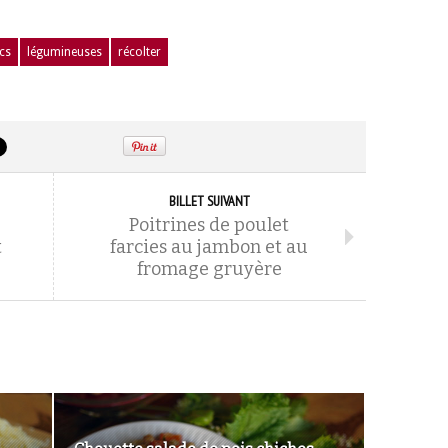
cs
légumineuses
récolter
BILLET SUIVANT
Poitrines de poulet
t
farcies au jambon et au
fromage gruyère