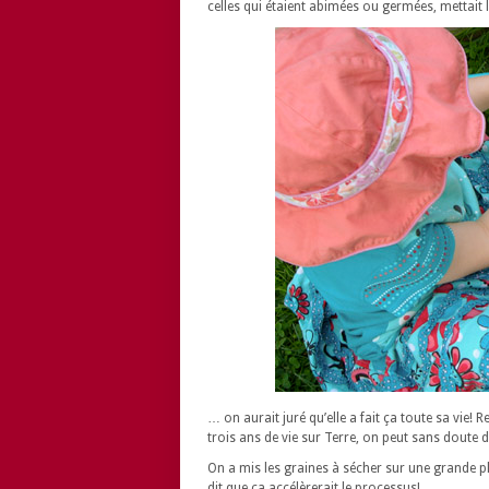
celles qui étaient abimées ou germées, mettait
… on aurait juré qu’elle a fait ça toute sa vie
trois ans de vie sur Terre, on peut sans doute dir
On a mis les graines à sécher sur une grande p
dit que ça accélèrerait le processus!