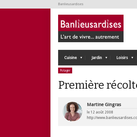
Banlieusardises
Cuisine
Jardin
Loisirs
Potager
Première récolt
Martine Gingras
le
12 août 2008
http://www.banlieusardises.