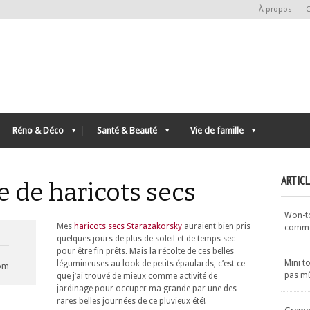
À propos
C
Réno & Déco
Santé & Beauté
Vie de famille
ARTIC
e de haricots secs
Won-ton
Mes
haricots secs Starazakorsky
auraient bien pris
commen
quelques jours de plus de soleil et de temps sec
pour être fin prêts. Mais la récolte de ces belles
Mini t
légumineuses au look de petits épaulards, c’est ce
com
pas m
que j’ai trouvé de mieux comme activité de
jardinage pour occuper ma grande par une des
rares belles journées de ce pluvieux été!