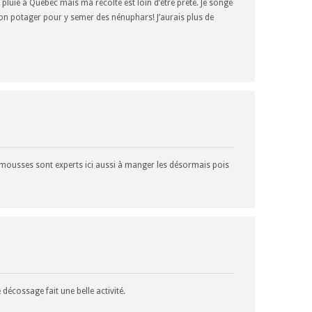
pluie à Québec mais ma récolte est loin d’être prête. Je songe
on potager pour y semer des nénuphars! J’aurais plus de
s mousses sont experts ici aussi à manger les désormais pois
e décossage fait une belle activité.