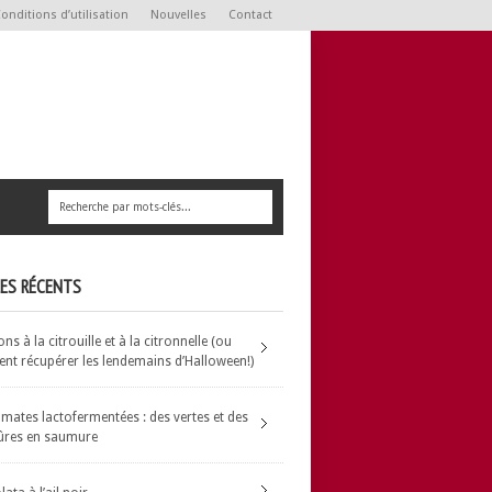
onditions d’utilisation
Nouvelles
Contact
LES RÉCENTS
s à la citrouille et à la citronnelle (ou
t récupérer les lendemains d’Halloween!)
omates lactofermentées : des vertes et des
ûres en saumure