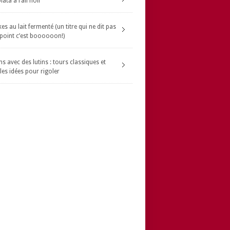
ata à l’ail noir
s au lait fermenté (un titre qui ne dit pas
 point c’est boooooon!)
s avec des lutins : tours classiques et
les idées pour rigoler