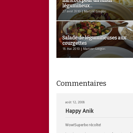
haricots pour un lundi
légumineux...
27 avril 2010 | Martine Gingras
Salade de légumineuses aux
courgettes
18 mai 2010 | Martine Gingras
Commentaires
août 12, 2008
Happy Anik
Wow!Superbe récolte!