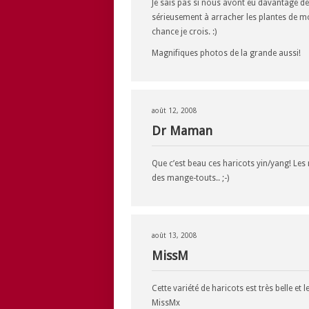
Je sais pas si nous avont eu davantage de 
sérieusement à arracher les plantes de m
chance je crois. :)
Magnifiques photos de la grande aussi!
août 12, 2008
Dr Maman
Que c’est beau ces haricots yin/yang! Le
des mange-touts.. ;-)
août 13, 2008
MissM
Cette variété de haricots est très belle et l
MissMx