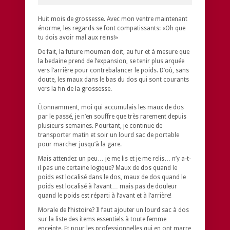
Huit mois de grossesse. Avec mon ventre maintenant
énorme, les regards se font compatissants: «Oh que
tu dois avoir mal aux reins!»
De fait, la future mouman doit, au fur et à mesure que
la bedaine prend de l’expansion, se tenir plus arquée
vers l’arrière pour contrebalancer le poids. D’où, sans
doute, les maux dans le bas du dos qui sont courants
vers la fin de la grossesse.
Étonnamment, moi qui accumulais les maux de dos
par le passé, je n’en souffre que très rarement depuis
plusieurs semaines. Pourtant, je continue de
transporter matin et soir un lourd sac de portable
pour marcher jusqu’à la gare.
Mais attendez un peu… je me lis et je me relis… n’y a-t-
il pas une certaine logique? Maux de dos quand le
poids est localisé dans le dos, maux de dos quand le
poids est localisé à l’avant… mais pas de douleur
quand le poids est réparti à l’avant et à l’arrière!
Morale de l’histoire? Il faut ajouter un lourd sac à dos
sur la liste des items essentiels à toute femme
enceinte. Et pour les professionnelles qui en ont marre