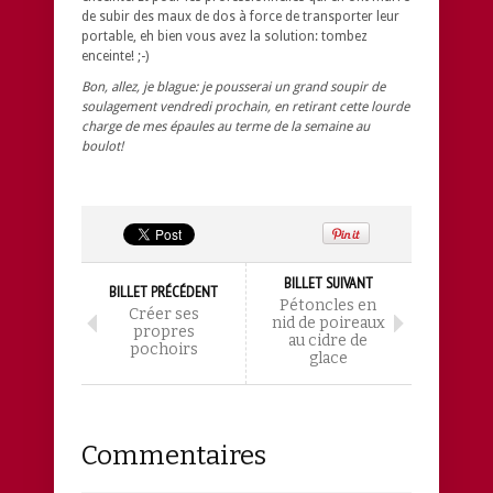
de subir des maux de dos à force de transporter leur
portable, eh bien vous avez la solution: tombez
enceinte! ;-)
Bon, allez, je blague: je pousserai un grand soupir de
soulagement vendredi prochain, en retirant cette lourde
charge de mes épaules au terme de la semaine au
boulot!
BILLET SUIVANT
BILLET PRÉCÉDENT
Pétoncles en
Créer ses
nid de poireaux
propres
au cidre de
pochoirs
glace
Commentaires