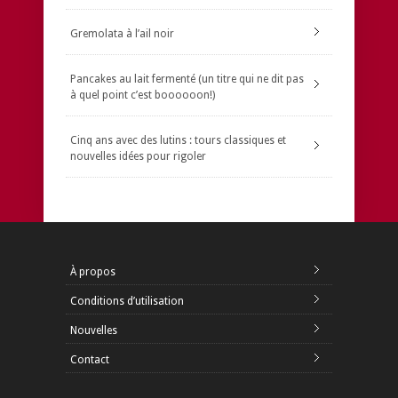
Gremolata à l’ail noir
Pancakes au lait fermenté (un titre qui ne dit pas
à quel point c’est boooooon!)
Cinq ans avec des lutins : tours classiques et
nouvelles idées pour rigoler
À propos
Conditions d’utilisation
Nouvelles
Contact