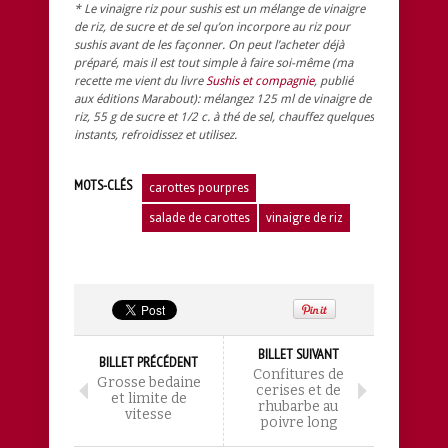
* Le vinaigre riz pour sushis est un mélange de vinaigre
de riz, de sucre et de sel qu’on incorpore au riz pour
sushis avant de les façonner. On peut l’acheter déjà
préparé, mais il est tout simple à faire soi-même (ma
recette me vient du livre
Sushis et compagnie
, publié
aux éditions Marabout): mélangez 125 ml de vinaigre de
riz, 55 g de sucre et 1/2 c. à thé de sel, chauffez quelques
instants, refroidissez et utilisez.
MOTS-CLÉS
carottes pourpres
salade de carottes
vinaigre de riz
BILLET SUIVANT
BILLET PRÉCÉDENT
Confitures de
Grosse bedaine
cerises et de
et limite de
rhubarbe au
vitesse
poivre long