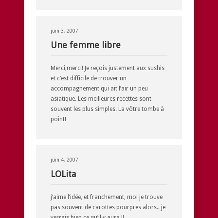
juin 3, 2007
Une femme libre
Merci,merci! Je reçois justement aux sushis
et c’est difficile de trouver un
accompagnement qui ait l’air un peu
asiatique. Les meilleures recettes sont
souvent les plus simples. La vôtre tombe à
point!
juin 4, 2007
LOLita
j’aime l’idée, et franchement, moi je trouve
pas souvent de carottes pourpres alors.. je
verrais bien ce qu’il y aura !!