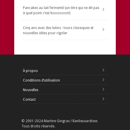
Pancakes au lait fermenté (un titre qui ne dit pas
à quel point c’est boooooon!)
Cinq ans avec des lutins : tours classiques et
nouvelles idées pour rigoler
À propos
Conditions d’utilisation
Nouvelles
Contact
© 2001-2024 Martine Gingras / Banlieusardises
Tous droits réservés.