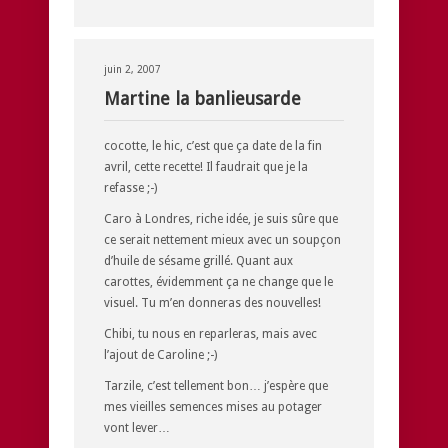
juin 2, 2007
Martine la banlieusarde
cocotte, le hic, c’est que ça date de la fin
avril, cette recette! Il faudrait que je la
refasse ;-)
Caro à Londres, riche idée, je suis sûre que
ce serait nettement mieux avec un soupçon
d’huile de sésame grillé. Quant aux
carottes, évidemment ça ne change que le
visuel. Tu m’en donneras des nouvelles!
Chibi, tu nous en reparleras, mais avec
l’ajout de Caroline ;-)
Tarzile, c’est tellement bon… j’espère que
mes vieilles semences mises au potager
vont lever…