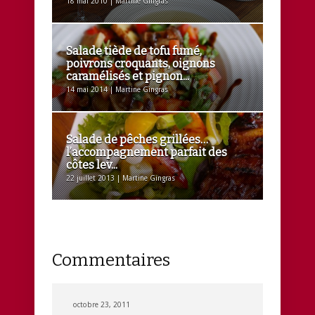
18 mai 2010 | Martine Gingras
Salade tiède de tofu fumé,
poivrons croquants, oignons
caramélisés et pignon...
14 mai 2014 | Martine Gingras
Salade de pêches grillées…
l’accompagnement parfait des
côtes lev...
22 juillet 2013 | Martine Gingras
Commentaires
octobre 23, 2011