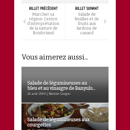
BILLET PRÉCÉDENT
BILLET SUIVANT
Marcher sa
Salade de
région: Centre
feuilles et de
d’interprétation
fruits aux
de la nature de
lardons de
Boisbriand
canard
Vous aimerez aussi...
Salade de légumineuses au
bleu et au vinaigre de Banyuls...
26 août 2004 | Martine Gingras
Salade de légumineuses aux
courgettes