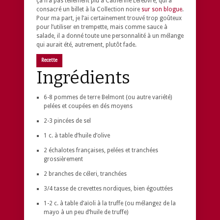
ça n’a pas tellement plu à Catherine Lefebvre, qui a
consacré un billet à la Collection noire
sur son blogue
.
Pour ma part, je l’ai certainement trouvé trop goûteux
pour l’utiliser en trempette, mais comme sauce à
salade, il a donné toute une personnalité à un mélange
qui aurait été, autrement, plutôt fade.
Recette
Ingrédients
6-8 pommes de terre Belmont (ou autre variété)
pelées et coupées en dés moyens
2-3 pincées de sel
1 c. à table d’huile d’olive
2 échalotes françaises, pelées et tranchées
grossièrement
2 branches de céleri, tranchées
3/4 tasse de crevettes nordiques, bien égouttées
1-2 c. à table d’aïoli à la truffe (ou mélangez de la
mayo à un peu d’huile de truffe)