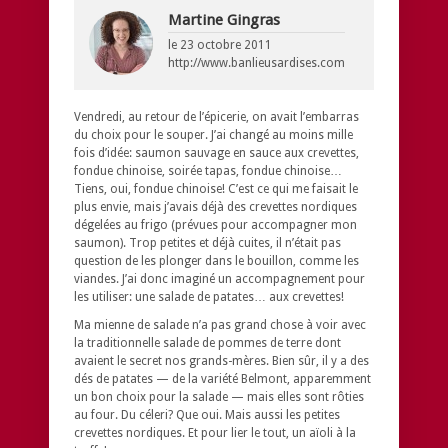
Martine Gingras
le
23 octobre 2011
http://www.banlieusardises.com
Vendredi, au retour de l’épicerie, on avait l’embarras
du choix pour le souper. J’ai changé au moins mille
fois d’idée: saumon sauvage en sauce aux crevettes,
fondue chinoise, soirée tapas, fondue chinoise…
Tiens, oui, fondue chinoise! C’est ce qui me faisait le
plus envie, mais j’avais déjà des crevettes nordiques
dégelées au frigo (prévues pour accompagner mon
saumon). Trop petites et déjà cuites, il n’était pas
question de les plonger dans le bouillon, comme les
viandes. J’ai donc imaginé un accompagnement pour
les utiliser: une salade de patates… aux crevettes!
Ma mienne de salade n’a pas grand chose à voir avec
la traditionnelle salade de pommes de terre dont
avaient le secret nos grands-mères. Bien sûr, il y a des
dés de patates — de la variété Belmont, apparemment
un bon choix pour la salade — mais elles sont rôties
au four. Du céleri? Que oui. Mais aussi les petites
crevettes nordiques. Et pour lier le tout, un aïoli à la