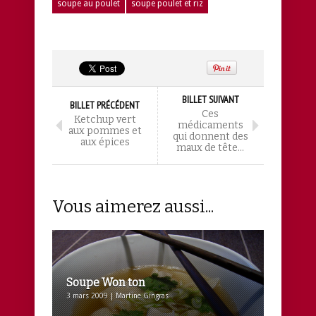
soupe au poulet
soupe poulet et riz
BILLET SUIVANT
BILLET PRÉCÉDENT
Ces
Ketchup vert
médicaments
aux pommes et
qui donnent des
aux épices
maux de tête…
Vous aimerez aussi...
Soupe Won ton
3 mars 2009 | Martine Gingras