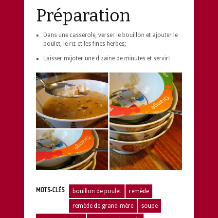
Préparation
Dans une casserole, verser le bouillon et ajouter le
poulet, le riz et les fines herbes;
Laisser mijoter une dizaine de minutes et servir!
MOTS-CLÉS
bouillon de poulet
remède
remède de grand-mère
soupe