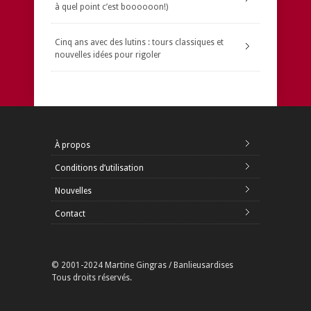
à quel point c’est boooooon!)
Cinq ans avec des lutins : tours classiques et
nouvelles idées pour rigoler
À propos
Conditions d’utilisation
Nouvelles
Contact
© 2001-2024 Martine Gingras / Banlieusardises
Tous droits réservés.