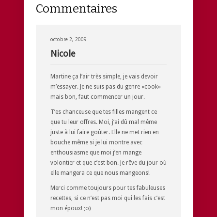
Commentaires
octobre 2, 2009
Nicole
Martine ça l’air très simple, je vais devoir
m’essayer. Je ne suis pas du genre «cook»
mais bon, faut commencer un jour.
T’es chanceuse que tes filles mangent ce
que tu leur offres. Moi, j’ai dû mal même
juste à lui faire goûter. Elle ne met rien en
bouche même si je lui montre avec
enthousiasme que moi j’en mange
volontier et que c’est bon. Je rêve du jour où
elle mangera ce que nous mangeons!
Merci comme toujours pour tes fabuleuses
recettes, si ce n’est pas moi qui les fais c’est
mon époux! ;o)