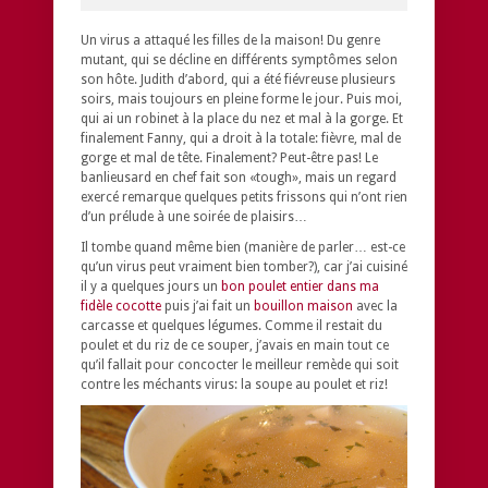
Un virus a attaqué les filles de la maison! Du genre
mutant, qui se décline en différents symptômes selon
son hôte. Judith d’abord, qui a été fiévreuse plusieurs
soirs, mais toujours en pleine forme le jour. Puis moi,
qui ai un robinet à la place du nez et mal à la gorge. Et
finalement Fanny, qui a droit à la totale: fièvre, mal de
gorge et mal de tête. Finalement? Peut-être pas! Le
banlieusard en chef fait son «tough», mais un regard
exercé remarque quelques petits frissons qui n’ont rien
d’un prélude à une soirée de plaisirs…
Il tombe quand même bien (manière de parler… est-ce
qu’un virus peut vraiment bien tomber?), car j’ai cuisiné
il y a quelques jours un
bon poulet entier dans ma
fidèle cocotte
puis j’ai fait un
bouillon maison
avec la
carcasse et quelques légumes. Comme il restait du
poulet et du riz de ce souper, j’avais en main tout ce
qu’il fallait pour concocter le meilleur remède qui soit
contre les méchants virus: la soupe au poulet et riz!