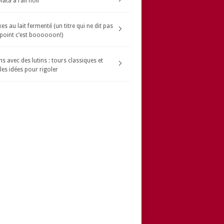
ata à l’ail noir
s au lait fermenté (un titre qui ne dit pas
 point c’est boooooon!)
s avec des lutins : tours classiques et
les idées pour rigoler