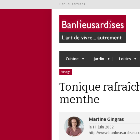
Banlieusardises
Cuisine
Jardin
Loisirs
Visage
Tonique rafraîch
menthe
Martine Gingras
le
11 juin 2002
http://www.banlieusardises.