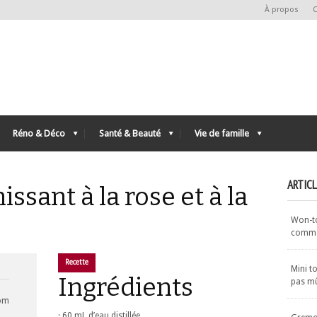
À propos
C
Réno & Déco
Santé & Beauté
Vie de famille
ARTIC
issant à la rose et à la
Won-ton
commen
Recette
Mini t
Ingrédients
pas m
com
· 60 mL d’eau distillée