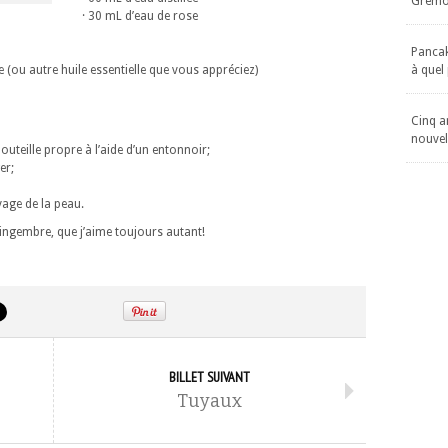
Gremol
· 30 mL d’eau de rose
Pancake
e (ou autre huile essentielle que vous appréciez)
à quel
Cinq an
nouvel
outeille propre à l’aide d’un entonnoir;
er;
oyage de la peau.
 gingembre, que j’aime toujours autant!
BILLET SUIVANT
Tuyaux