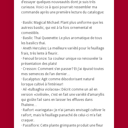
d’essayer quelques nouveautés dont je suis très
curieuse. Voici ce à quoi pourrait ressembler ma
commande après une première lecture du catalogue:
· Basilic Magical Michael: Plant plus uniforme que les
autress basilic, qui est à la fois ornemental et
comestible.
· Basilic Thaï Queenette: Le plus aromatique de tous
les basilics thaï.
· Aneth Hercules: La meilleure variété pour le feuillage
frais, très lente à fleurir.
· Fenouil bronze: Sa couleur unique va renouveler la
présentation des plats!
· Cresson: Comment s’en passer? Et j’ai épuisé toutes
mes semences de l’an dernier…
· Eucalyptus: Agit comme désodorisant naturel
lorsque cultivé à l’intérieur!
· Ail «tulbaghia violacea»: Décrit comme un ail en
version «civilisée», c’est en fait une variété d’amaryllis
qui goûte l’ail sans en laisser les effluves dans
l’haleine…
· Raifort «variegata»: Je n’ai jamais envisagé cultiver le
raifort, mais le feuillage panaché de celui-ci m’a fait
craquer.
· Passiflore: Cette plante grimpante produit une fleur