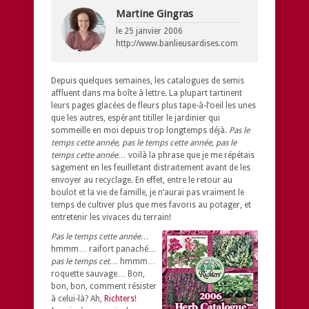
Martine Gingras
le
25 janvier 2006
http://www.banlieusardises.com
Depuis quelques semaines, les catalogues de semis
affluent dans ma boîte à lettre. La plupart tartinent
leurs pages glacées de fleurs plus tape-à-l’oeil les unes
que les autres, espérant titiller le jardinier qui
sommeille en moi depuis trop longtemps déjà.
Pas le
temps cette année, pas le temps cette année, pas le
temps cette année…
voilà la phrase que je me répétais
sagement en les feuilletant distraitement avant de les
envoyer au recyclage. En effet, entre le retour au
boulot et la vie de famille, je n’aurai pas vraiment le
temps de cultiver plus que mes favoris au potager, et
entretenir les vivaces du terrain!
Pas le temps cette année…
hmmm… raifort panaché…
pas le temps cet…
hmmm…
roquette sauvage… Bon,
bon, bon, comment résister
à celui-là? Ah,
Richters
!