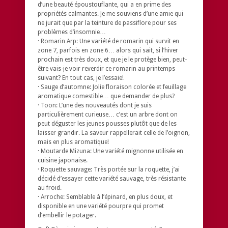
d’une beauté époustouflante, qui a en prime des
propriétés calmantes. Je me souviens d’une amie qui
ne jurait que par la teinture de passiflore pour ses
problèmes d’insomnie…
· Romarin Arp: Une variété de romarin qui survit en
zone 7, parfois en zone 6… alors qui sait, si l’hiver
prochain est très doux, et que je le protège bien, peut-
être vais-je voir reverdir ce romarin au printemps
suivant? En tout cas, je l’essaie!
· Sauge d’automne: Jolie floraison colorée et feuillage
aromatique comestible… que demander de plus?
· Toon: L’une des nouveautés dont je suis
particulièrement curieuse… c’est un arbre dont on
peut déguster les jeunes pousses plutôt que de les
laisser grandir. La saveur rappellerait celle de l’oignon,
mais en plus aromatique!
· Moutarde Mizuna: Une variété mignonne utilisée en
cuisine japonaise.
· Roquette sauvage: Très portée sur la roquette, j’ai
décidé d’essayer cette variété sauvage, très résistante
au froid.
· Arroche: Semblable à l’épinard, en plus doux, et
disponible en une variété pourpre qui promet
d’embellir le potager.