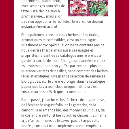
Imprimé sur papier brun,
avec ses pages bourrées de
texte, il n’a rien de sexy à
première vue… mais si on
ose s’en approcher, le feuilleter, le lire, on en devient
instantanément accro!
Principalement consacré aux herbes médicinales,
aromatiques et comestibles, c’est un catalogue
quasiment encyclopédique: on ne se contente pas de
nous décrire l’herbe, mais aussi ses usages et
propriétés, faisant de ce catalogue une référence à
garder à portée de main à longueur d’année. Le choix
est impressionnant: on y offre par exemple plus de
quarante variétés de basilics, sans compter des herbes
rares et exotiques, une grande sélection de semences
biologiques, etc. Je préfère plonger dans le catalogue
papier que la version électronique, même si c’est
ensuite sur le site Web que je commande.
Par le passé, j’ai acheté chez Richters de la guimauve,
de l’échinacée angustifolia, de l’agastache, de la
camomille allemande bio, des monardes uniques, de
la coriandre santo, et bien d’autres choses… Et même
si je n’ai, comme vous le savez, pas le temps cette
année, je ne peux tout simplement pas m’empêcher