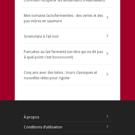
comment récupérer les lendemains d’Halloween!)
Mini tomates lactofermentées : des vertes et des
pas mûres en saumure
Gremolata à l’ail noir
Pancakes au lait fermenté (un titre qui ne dit pas
à quel point c’est boooooon!)
Cinq ans avec des lutins : tours classiques et
nouvelles idées pour rigoler
À propos
Conditions d’utilisation