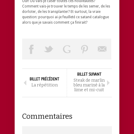
Ouf! Où vais-je caser toutes ces nouveautés?
Comment vais-je trouver le temps de les semer, de les
dorloter, de les transplanter? Et surtout, la vraie
question: pourquoi ai-je feuilleté ce satané catalogue
alors que je savais comment ça finirait?
BILLET SUIVANT
BILLET PRÉCÉDENT
Steak de marlin
La répétition
bleu mariné à la
lime et mi-cuit
Commentaires