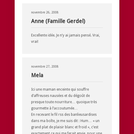
novembre 26, 2008
Anne (Famille Gerdel)
Excellente idée. Je n’y ai jamais pensé. Vrai,
vrai!
novembre 27, 2008
Mela
Ici une maman enceinte qui souffre
d’affreuses nausées et du dégoût de
presque toute nourriture… quoique très
gourmette à l’accoutumée…
En recevant le fil rss des banlieusardises
dans ma boîte, je me suis dit : Hum… « un
grand plat de plaisir blanc et froid », c’est
exactement ce qui me ferait envie, pour une