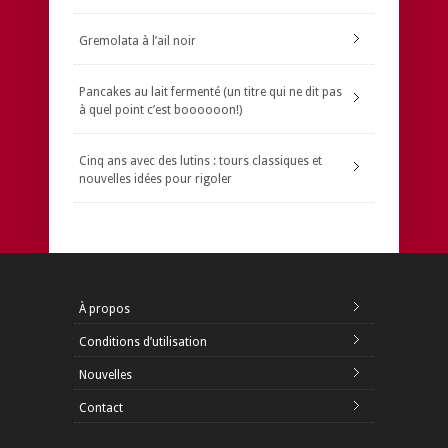
Gremolata à l’ail noir
Pancakes au lait fermenté (un titre qui ne dit pas
à quel point c’est boooooon!)
Cinq ans avec des lutins : tours classiques et
nouvelles idées pour rigoler
À propos
Conditions d’utilisation
Nouvelles
Contact