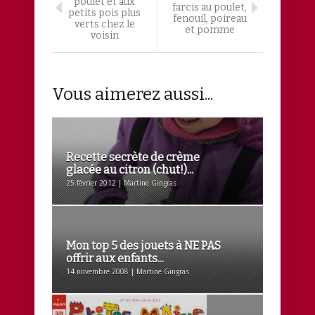
poulet et aux
farcis au poulet,
petits pois plus
fenouil, poireau
verts chez le
et pomme
voisin
Vous aimerez aussi...
Recette secrète de crème
glacée au citron (chut!)...
25 février 2012 | Martine Gingras
Mon top 5 des jouets à NE PAS
offrir aux enfants...
14 novembre 2008 | Martine Gingras