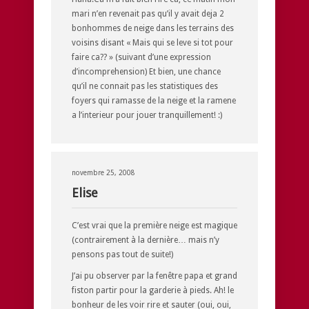
mari n’en revenait pas qu’il y avait deja 2
bonhommes de neige dans les terrains des
voisins disant « Mais qui se leve si tot pour
faire ca?? » (suivant d’une expression
d’incomprehension) Et bien, une chance
qu’il ne connait pas les statistiques des
foyers qui ramasse de la neige et la ramene
a l’interieur pour jouer tranquillement! :)
novembre 25, 2008
Elise
C’est vrai que la première neige est magique
(contrairement à la dernière… mais n’y
pensons pas tout de suite!)
J’ai pu observer par la fenêtre papa et grand
fiston partir pour la garderie à pieds. Ah! le
bonheur de les voir rire et sauter (oui, oui,