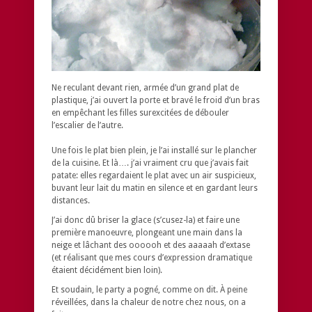
Ne reculant devant rien, armée d’un grand plat de
plastique, j’ai ouvert la porte et bravé le froid d’un bras
en empêchant les filles surexcitées de débouler
l’escalier de l’autre.
Une fois le plat bien plein, je l’ai installé sur le plancher
de la cuisine. Et là…. j’ai vraiment cru que j’avais fait
patate: elles regardaient le plat avec un air suspicieux,
buvant leur lait du matin en silence et en gardant leurs
distances.
J’ai donc dû briser la glace (s’cusez-la) et faire une
première manoeuvre, plongeant une main dans la
neige et lâchant des oooooh et des aaaaah d’extase
(et réalisant que mes cours d’expression dramatique
étaient décidément bien loin).
Et soudain, le party a pogné, comme on dit. À peine
réveillées, dans la chaleur de notre chez nous, on a