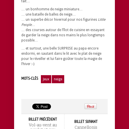
fait…
… un bonhomme de neige miniature…
… une bataille de balles de neige…
… un superbe décor hivernal pour nos figurines
Little
People
…
… des courses autour de l’îlot de cuisine en essayant
de garder la neige dans nos mains le plus longtemps
possible…
… et surtout, une belle SURPRISE au papa encore
endormi, en sautant dans le lit avec le plat de neige
pour le réveiller et lui faire goûter toute la magie de
l’hiver :-)
MOTS-CLÉS
Jeux
neige
BILLET PRÉCÉDENT
BILLET SUIVANT
Vol-au-vent au
Cannellonis