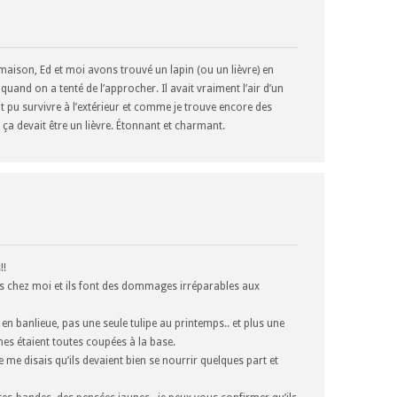
maison, Ed et moi avons trouvé un lapin (ou un lièvre) en
é quand on a tenté de l’approcher. Il avait vraiment l’air d’un
t pu survivre à l’extérieur et comme je trouve encore des
ça devait être un lièvre. Étonnant et charmant.
!!
urs chez moi et ils font des dommages irréparables aux
 en banlieue, pas une seule tulipe au printemps.. et plus une
ches étaient toutes coupées à la base.
 me disais qu’ils devaient bien se nourrir quelques part et