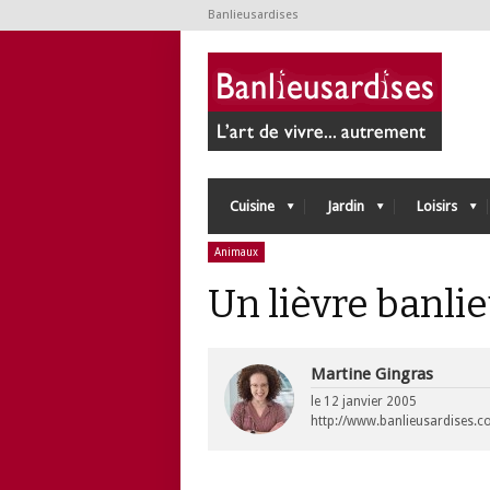
Banlieusardises
Cuisine
Jardin
Loisirs
Animaux
Un lièvre banli
Martine Gingras
le
12 janvier 2005
http://www.banlieusardises.