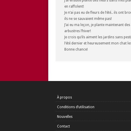
J’ai ensuite planté des fleurs dans mes pl
en raffolent!
Je n’ai pas eu de fleurs de l’été.. ils ont b
ils ne se sauvaient même pas!
J’ai eu ma leçon, je plante maintenant de
arbustres l’hiver!
Je crois qu’ils aiment les jardins sans pest
l’été dernier et heureusement mon chat les 
Bonne chance!
À propos
Conditions d’utilisation
Nouvelles
Contact