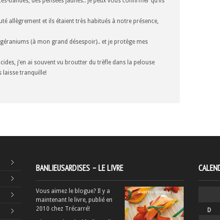
ates-bandes, des pensées jaunes.. je peux vous confirmer qu’ils
routé allègrement et ils étaient très habitués à notre présence,
s géraniums (à mon grand désespoir).. et je protège mes
icides, j’en ai souvent vu broutter du trèfle dans la pelouse
laisse tranquille!
BANLIEUSARDISES – LE LIVRE
CALEND
Vous aimez le blogue? Il y a
maintenant le livre, publié en
2010 chez Trécarré!
D