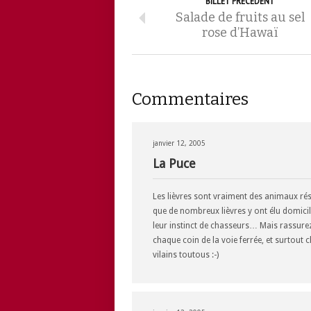
BILLET PRÉCÉDENT
Salade de fruits au sel
rose d’Hawaï
Commentaires
janvier 12, 2005
La Puce
Les lièvres sont vraiment des animaux rési
que de nombreux lièvres y ont élu domicil
leur instinct de chasseurs… Mais rassurez-
chaque coin de la voie ferrée, et surtout
vilains toutous :-)