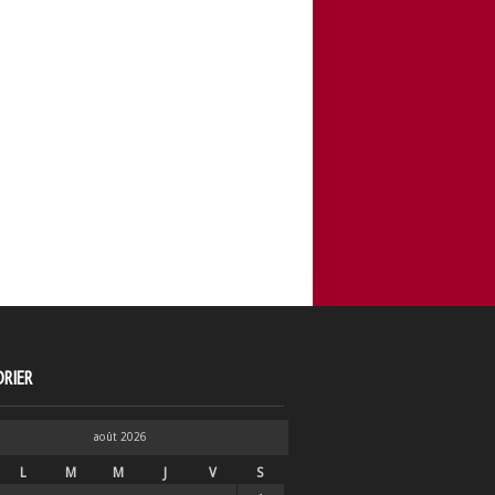
RIER
août 2026
L
M
M
J
V
S