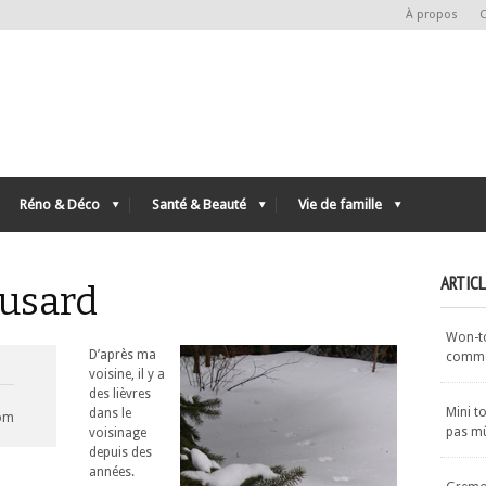
À propos
C
Réno & Déco
Santé & Beauté
Vie de famille
ARTIC
eusard
Won-ton
D’après ma
commen
voisine, il y a
des lièvres
Mini t
dans le
com
pas m
voisinage
depuis des
années.