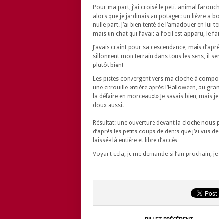
Pour ma part, j’ai croisé le petit animal farouche
alors que je jardinais au potager: un lièvre a 
nulle part. J’ai bien tenté de l’amadouer en lui
mais un chat qui l’avait a l’oeil est apparu, le fa
J’avais craint pour sa descendance, mais d’après
sillonnent mon terrain dans tous les sens, il se
plutôt bien!
Les pistes convergent vers ma cloche à compost
une citrouille entière après l’Halloween, au g
la défaire en morceaux!» Je savais bien, mais je 
doux aussi.
Résultat: une ouverture devant la cloche nous p
d’après les petits coups de dents que j’ai vus de
laissée là entière et libre d’accès…
Voyant cela, je me demande si l’an prochain, je n