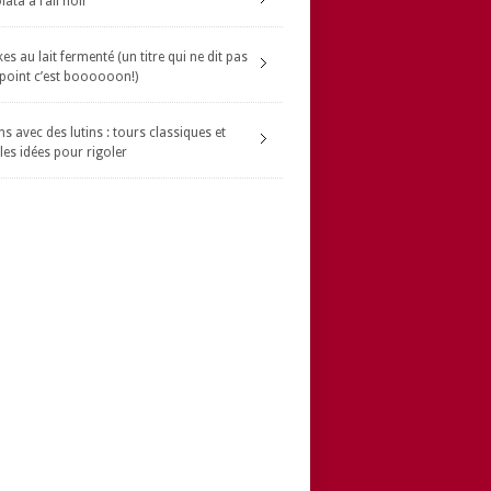
ata à l’ail noir
s au lait fermenté (un titre qui ne dit pas
 point c’est boooooon!)
s avec des lutins : tours classiques et
les idées pour rigoler