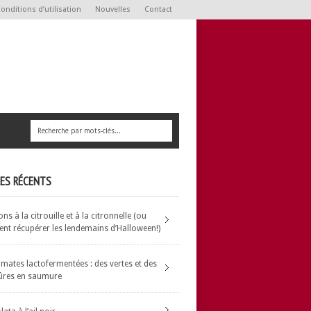
onditions d’utilisation
Nouvelles
Contact
LES RÉCENTS
s à la citrouille et à la citronnelle (ou
t récupérer les lendemains d’Halloween!)
omates lactofermentées : des vertes et des
ûres en saumure