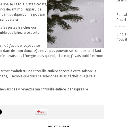
Gremol
 une seule fois. C’était cet été,
bondi devant moi, apparu de
 tendant quelque bonne pousse,
Pancake
isant détaler.
à quel
 les pistes fraîches qui
mble que le lièvre se porte
Cinq an
nouvel
, où j’avais envoyé valser
rand dam de mon doux. «Ça ne va pas pouvoir se composter, il faut
n’en avais pas l’énergie, puis quand je l’ai eue, j’avais oublié et mon
ermet d’admirer une citrouille entière encore à cette saison! Et
dans, il semble que tous ne soient pas aussi fâchés que je l’aie
e vais pas y remettre ma citrouille entière, par exprès ;-)