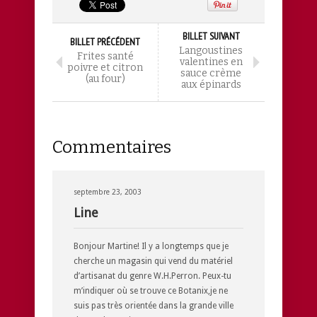
BILLET SUIVANT
BILLET PRÉCÉDENT
Langoustines
Frites santé
valentines en
poivre et citron
sauce crème
(au four)
aux épinards
Commentaires
septembre 23, 2003
Line
Bonjour Martine! Il y a longtemps que je
cherche un magasin qui vend du matériel
d’artisanat du genre W.H.Perron. Peux-tu
m’indiquer où se trouve ce Botanix,je ne
suis pas très orientée dans la grande ville