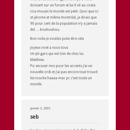
écrivant sur un forum et lui il vit au costa
rica mouan le monde est petit. Quoi que ici
st-jérome et même montréal, je dirais que
90 pour cent de la population n’y a jamais
été…. bouhouhou.
Bon voila je voulais juste dire cela
Joyeux noel a vous tous
Un pti gars qui est loin de chez lui.
Matthieu
Ps: excuser moi pour les accents j’ai un
nouvelle ordi et j’ai pas encore tout trouvé
les touche haaaa mac pc c’est toute un
monde
janvier 3, 2005
seb