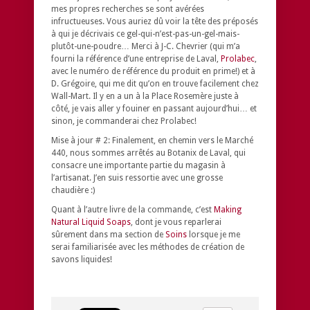
mes propres recherches se sont avérées
infructueuses. Vous auriez dû voir la tête des préposés
à qui je décrivais ce gel-qui-n’est-pas-un-gel-mais-
plutôt-une-poudre… Merci à J-C. Chevrier (qui m’a
fourni la référence d’une entreprise de Laval,
Prolabec
,
avec le numéro de référence du produit en prime!) et à
D. Grégoire, qui me dit qu’on en trouve facilement chez
Wall-Mart. Il y en a un à la Place Rosemère juste à
côté, je vais aller y fouiner en passant aujourd’hui… et
sinon, je commanderai chez Prolabec!
Mise à jour # 2:
Finalement, en chemin vers le Marché
440, nous sommes arrêtés au Botanix de Laval, qui
consacre une importante partie du magasin à
l’artisanat. J’en suis ressortie avec une grosse
chaudière :)
Quant à l’autre livre de la commande, c’est
Making
Natural Liquid Soaps
, dont je vous reparlerai
sûrement dans ma section de
Soins
lorsque je me
serai familiarisée avec les méthodes de création de
savons liquides!