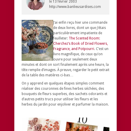
le
13 février 2003
http://www.banlieusardises.com
J’ai enfin reçu hier une commande
de deux livres, dont un que j’étais
particulièrement impatiente de
feuilleter:
The Scented Room
:
Cherchez’s Book of Dried Flowers,
Fragrance, and Potpourri
. C’est un
livre magnifique, de ceux qu’on
ouvre pour seulement deux
minutes et dont on sort finalement après une heure, la
tête remplie d’images. À preuve, regarder le petit extrait
de la table des matières ci-bas…
On y apprend en quelques étapes simples comment
réaliser des couronnes de fines herbes séchées, des
bouquets de fleurs superbes, des sachets odorants et
d’autres petits trucs pour utiliser les fleurs et les
herbes du jardin pour enjoliver et parfumer la maison.