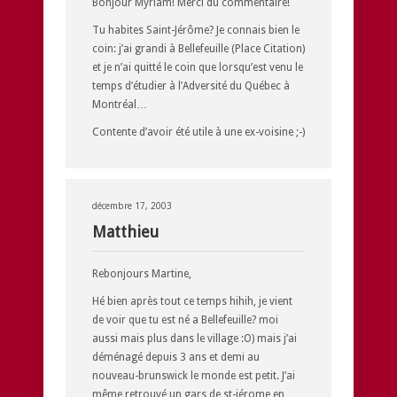
Bonjour Myriam! Merci du commentaire!
Tu habites Saint-Jérôme? Je connais bien le
coin: j’ai grandi à Bellefeuille (Place Citation)
et je n’ai quitté le coin que lorsqu’est venu le
temps d’étudier à l’Adversité du Québec à
Montréal…
Contente d’avoir été utile à une ex-voisine ;-)
décembre 17, 2003
Matthieu
Rebonjours Martine,
Hé bien après tout ce temps hihih, je vient
de voir que tu est né a Bellefeuille? moi
aussi mais plus dans le village :O) mais j’ai
déménagé depuis 3 ans et demi au
nouveau-brunswick le monde est petit. J’ai
même retrouvé un gars de st-jérome en