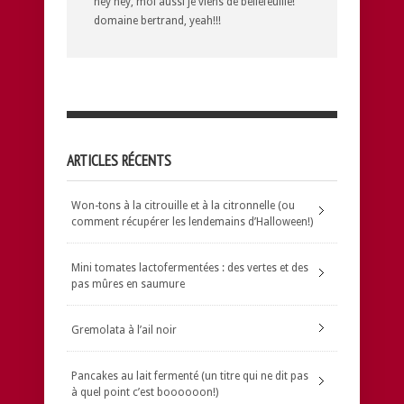
hey hey, moi aussi je viens de bellefeuille!
domaine bertrand, yeah!!!
ARTICLES RÉCENTS
Won-tons à la citrouille et à la citronnelle (ou
comment récupérer les lendemains d’Halloween!)
Mini tomates lactofermentées : des vertes et des
pas mûres en saumure
Gremolata à l’ail noir
Pancakes au lait fermenté (un titre qui ne dit pas
à quel point c’est boooooon!)