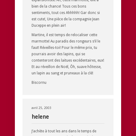
expansioniste. Ah, cette marmotte, elle a
bien de la chance! Tous ces bons
sentiments, tout ces Ahhhhh! Gar donc si
est cute!, Une pièce de la compagnie Jean
Duceppe en plein air!
Martine, il est temps de relocaliser cette
marmotte! Au paradis des rongeurs s’il le
faut! Réveilles-toi! Pour le même prix, tu
pourrais avoir des lapins, qui se
contenteront des laitues excédentaires, eux!
Et au réveillon de Noël, Ôh, suave hôtesse,
un lapin au sang et pruneaux à la clé!
Biscornu
avril 25, 2003
helene
J’achète à tout les ans dans le temps de