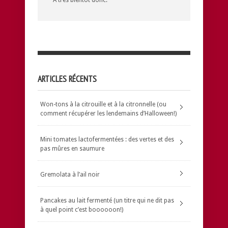
A très bientôt donc.
ARTICLES RÉCENTS
Won-tons à la citrouille et à la citronnelle (ou
comment récupérer les lendemains d’Halloween!)
Mini tomates lactofermentées : des vertes et des
pas mûres en saumure
Gremolata à l’ail noir
Pancakes au lait fermenté (un titre qui ne dit pas
à quel point c’est boooooon!)