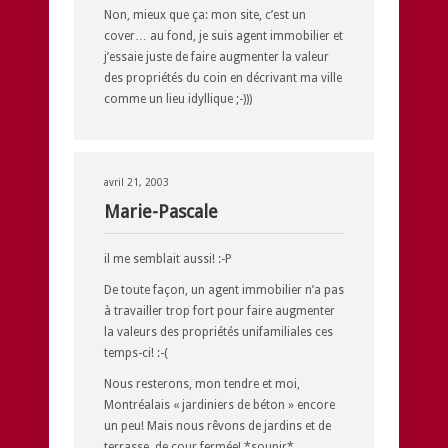
Non, mieux que ça: mon site, c’est un
cover… au fond, je suis agent immobilier et
j’essaie juste de faire augmenter la valeur
des propriétés du coin en décrivant ma ville
comme un lieu idyllique ;-)))
avril 21, 2003
Marie-Pascale
il me semblait aussi! :-P
De toute façon, un agent immobilier n’a pas
à travailler trop fort pour faire augmenter
la valeurs des propriétés unifamiliales ces
temps-ci! :-(
Nous resterons, mon tendre et moi,
Montréalais « jardiniers de béton » encore
un peu! Mais nous rêvons de jardins et de
terrasse, de cour fermée! *soupir*