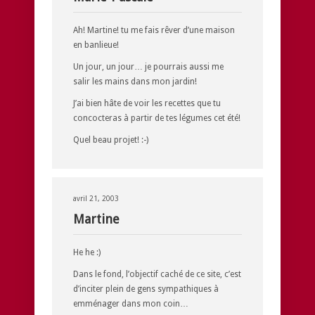
Ah! Martine! tu me fais rêver d’une maison
en banlieue!
Un jour, un jour… je pourrais aussi me
salir les mains dans mon jardin!
J’ai bien hâte de voir les recettes que tu
concocteras à partir de tes légumes cet été!
Quel beau projet! :-)
avril 21, 2003
Martine
He he :)
Dans le fond, l’objectif caché de ce site, c’est
d’inciter plein de gens sympathiques à
emménager dans mon coin…