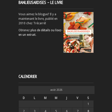
BANLIEUSARDISES – LE LIVRE
Vous aimez le blogue? Il y a
maintenant le livre, publié en
2010 chez Trécarré!
Obtenez
plus de détails ou lisez-
en un extrait
.
CALENDRIER
août 2026
D
L
M
M
J
V
S
1
2
3
4
5
6
7
8