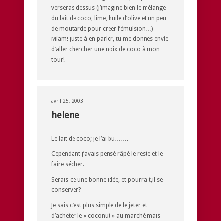
verseras dessus (j’imagine bien le mélange
du lait de coco, lime, huile d’olive et un peu
de moutarde pour créer l’émulsion…)
Miam! Juste à en parler, tu me donnes envie
d’aller chercher une noix de coco à mon
tour!
avril 25, 2003
helene
Le lait de coco; je l’ai bu…….
Cependant j’avais pensé râpé le reste et le
faire sécher.
Serais-ce une bonne idée, et pourra-t,il se
conserver?
Je sais c’est plus simple de le jeter et
d’acheter le « coconut » au marché mais