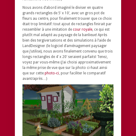
Nous avons d’abord imaginé le diviser en quatre
grands rectangles de 5′ x 10′, avec un gros pot de
fleurs au centre, pour finalement trouver que ce choix
était trop limitatif: tout ajout de rectangles finirait par
ressembler à une imitation de
cour royale
, ce qui est
plutôt mal adapté au paysage de la banlieue! Après
bien des tergiversations et des simulations à l’aide de
LandDesigner (le logiciel d’aménagement paysager
que j’utilise), nous avons finalement convenu que trois
longs rectangles de 4′ x 20′ seraient parfaits! Tenez,
voyez par vous-même (j’ai choisi approximativement
la même prise de vue que sur la photo ci-haut ainsi
que sur cette
photo-ci
, pour faciliter le comparatif
avant/après…)