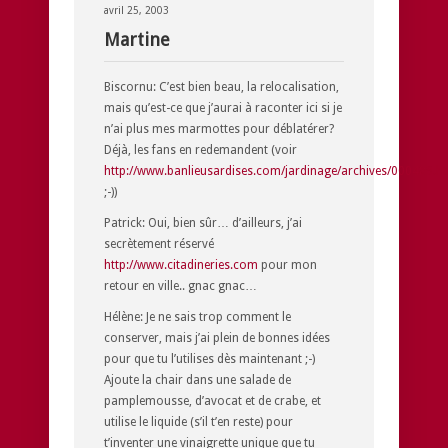
avril 25, 2003
Martine
Biscornu: C’est bien beau, la relocalisation,
mais qu’est-ce que j’aurai à raconter ici si je
n’ai plus mes marmottes pour déblatérer?
Déjà, les fans en redemandent (voir
http://www.banlieusardises.com/jardinage/archives/000489.h
;-))
Patrick: Oui, bien sûr… d’ailleurs, j’ai
secrètement réservé
http://www.citadineries.com
pour mon
retour en ville.. gnac gnac…
Hélène: Je ne sais trop comment le
conserver, mais j’ai plein de bonnes idées
pour que tu l’utilises dès maintenant ;-)
Ajoute la chair dans une salade de
pamplemousse, d’avocat et de crabe, et
utilise le liquide (s’il t’en reste) pour
t’inventer une vinaigrette unique que tu