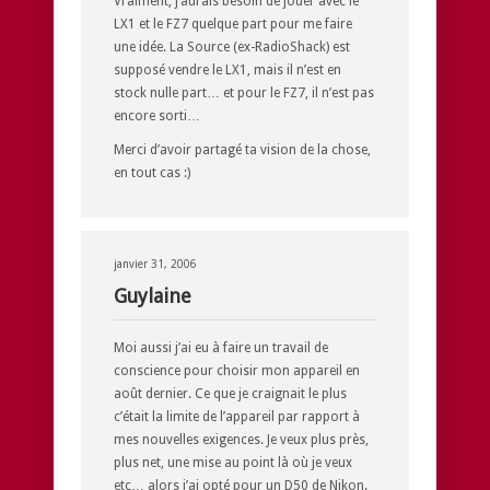
Vraiment, j’aurais besoin de jouer avec le
LX1 et le FZ7 quelque part pour me faire
une idée. La Source (ex-RadioShack) est
supposé vendre le LX1, mais il n’est en
stock nulle part… et pour le FZ7, il n’est pas
encore sorti…
Merci d’avoir partagé ta vision de la chose,
en tout cas :)
janvier 31, 2006
Guylaine
Moi aussi j’ai eu à faire un travail de
conscience pour choisir mon appareil en
août dernier. Ce que je craignait le plus
c’était la limite de l’appareil par rapport à
mes nouvelles exigences. Je veux plus près,
plus net, une mise au point là où je veux
etc… alors j’ai opté pour un D50 de Nikon.