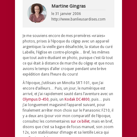
Martine Gingras
le
31 janvier 2006
http://www.banlieusardises.com
Je me souviens encore de mes premières «vraies»
photos, prises à l’époque du cégep avec un appareil
argentique: la vieille gare désafectée, la statue du curé
Labelle, l’église en contre-plongée… Bref, les mêmes
que tout autre étudiant en photo, puisque c’est-là tout
ce qui était à distance de marche du cégep et que nous
avions le temps d’aller croquer pendant une brève
expédition dans l’heure du cours!
À l’époque, j’utilisais un Minolta SRT-101, que j’ai
encore d’ailleurs… Puis, un jour, le numérique est
arrivé, et j’ai rapidement sauté dans l’aventure avec un
Olympus D-450
, puis, un
Kodak DC4800
, puis… puis
j’ai longuement magasiné l’appareil suivant, pour
finalement arrêter mon choix sur le Panasonic FZ10, il
y a deux ans (pour voir mon comparatif de l’époque,
consultez les commentaires
sur ce billet
, mais en bref,
disons que c’est sa bague de focus manuel, son zoom
12x, son stabilisateur d’image et sa lentille Leica qui