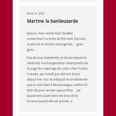
février 8, 2006
Martine la banlieusarde
Jessica, mes recherches? Quelles
recherches? La boîte du fx9 vient d’arriver,
la pile est en mode rechargment… gnac
gnac…
Pas du tout impatiente, je faisais depuis le
réveil des «rechargements» intempestifs de
la page de «repérage du colis» chez Postes
Canada, qui n’avait pas été mis à jour
depuis hier soir et indiquait invariablement
que le colis était à Mississaugua, même s’il
était dû pour arriver aujourd’hui… j’ai
quasiment sauté dans les bras de la
livreuse quand elle est arrivée ;-)