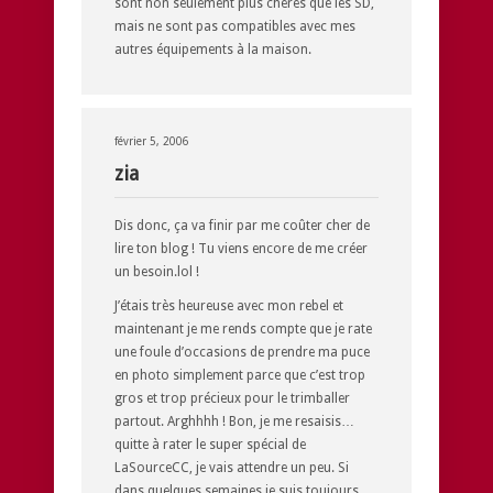
sont non seulement plus chères que les SD,
mais ne sont pas compatibles avec mes
autres équipements à la maison.
février 5, 2006
zia
Dis donc, ça va finir par me coûter cher de
lire ton blog ! Tu viens encore de me créer
un besoin.lol !
J’étais très heureuse avec mon rebel et
maintenant je me rends compte que je rate
une foule d’occasions de prendre ma puce
en photo simplement parce que c’est trop
gros et trop précieux pour le trimballer
partout. Arghhhh ! Bon, je me resaisis…
quitte à rater le super spécial de
LaSourceCC, je vais attendre un peu. Si
dans quelques semaines je suis toujours