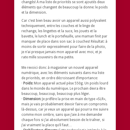
changés! À ma liste de priorités se sont ajoutés deux
éléments qui changent de beaucoup la donne: le poids
et la dimension.
Car c’est bien beau avoir un appareil aussi polyvalent
techniquement, entre les couches et le linge de
rechange, les lingettes et la suce, les jouets et la
bavette, le lunch et le portefeuille, une maman finit par
manquer de place dans son sac à couches! Résultat: à
moins de sortir expressément pour faire de la photo,
je n’ai presque jamais mon appareil avec moi, et je
rate mille souvenirs de ma petite.
Me revoici donc à magasiner un nouvel appareil
numérique, avec les éléments suivants dans ma liste
de priorités, en ordre décroissant d’importance:
·
Poids:
Mon appareil actuel pèse 550g. Un poids lourd
dans le monde du numérique. Le prochain devra être
beaucoup, beaucoup, beaucoup plus léger.
·
Dimension:
Je préfère la prise en main de type «SLR»,
mais je vais probablement devoir faire un compromis
là-dessus, car je veux un appareil qui pourra me suivre
comme mon ombre, sans que j’aie à me demander
chaque fois si j’ai absolument besoin de le traîner, si
j’ai vraiment la place qu’il faut…