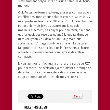
suffisamment polyvalents pour une habituée du tout-
manuel.
Ouf. Au terme de mes lectures, analyses comparatives
et réflexions, mon coeur balance entre le LX1 et le FZ7,
mon portefeuille entre le FX8 et le FZ5… Eh oui, tout du
Panasonic, mais je vous assure que je ne suis
(malheureusement) pas payée pour en rêver, d’autant
que j’ai quelques réserves quant à la qualité d’image
(très «bruyante» au-delà de 200 ISO); mais leur
stabilisateur d’image combiné à une lentille Leica en
fait pour moi les choix les plus intéressants à l’heure
actuelle sur le marché des compacts et des ultra-
compacts.
Je vais au moins m’obliger à attendre la sortie du FZ7
pour prendre une décision. Ça me laissera le temps de
décanter tout ça… et m’évitera de succomber à un
coup de coeur au détriment de mes RÉERs ;-)
BILLET PRÉCÉDENT