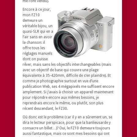
me l’ont vendu).
Encore à ce jour,
mon FZ10
demeure un
véritable bijou, un
quasi-SLR qui en a
l’air sans en avoir
la chanson: il
offre tous les
réglages manuels
dont on puisse
rêver, mais sans les objectifs interchangeables (mais
avec un objectif de base qui couvre une plage
équivalente à 35-420mm, difficile de s’en plaindre). Et
comme je photographie surtout en vue d’une
publication Web, ses 4 mégapixels me suffisent encore
amplement. Si j’avais à choisir un appareil maintenant
pour répondre encore aux mêmes besoins, je
reprendrais encore le même, ou plutôt, son plus
récent descendant, le FZ30.
Où donc est le problème (car il y en a sûrement un, se
dira le lecteur perspicace, pour que la banlieusarde y
consacre un billet…)? Oui, le FZ10 demeure toujours
aussi fantastique, mais ce sont mes besoins qui ont