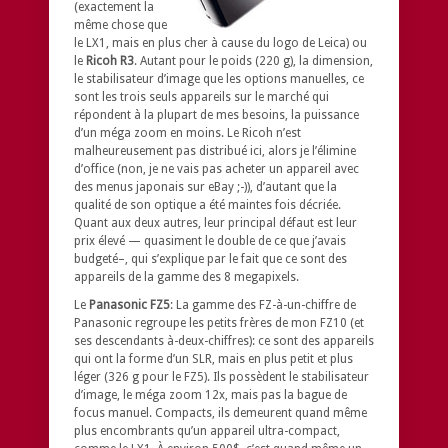
(exactement la
même chose que
le LX1, mais en plus cher à cause du logo de Leica) ou
le
Ricoh R3
. Autant pour le poids (220 g), la dimension,
le stabilisateur d’image que les options manuelles, ce
sont les trois seuls appareils sur le marché qui
répondent à la plupart de mes besoins, la puissance
d’un méga zoom en moins. Le Ricoh n’est
malheureusement pas distribué ici, alors je l’élimine
d’office (non, je ne vais pas acheter un appareil avec
des menus japonais sur eBay ;-)), d’autant que la
qualité de son optique a été maintes fois décriée.
Quant aux deux autres, leur principal défaut est leur
prix élevé — quasiment le double de ce que j’avais
budgeté–, qui s’explique par le fait que ce sont des
appareils de la gamme des 8 megapixels.
Le
Panasonic FZ5
: La gamme des FZ-à-un-chiffre de
Panasonic regroupe les petits frères de mon FZ10 (et
ses descendants à-deux-chiffres): ce sont des appareils
qui ont la forme d’un SLR, mais en plus petit et plus
léger (326 g pour le FZ5). Ils possèdent le stabilisateur
d’image, le méga zoom 12x, mais pas la bague de
focus manuel. Compacts, ils demeurent quand même
plus encombrants qu’un appareil ultra-compact,