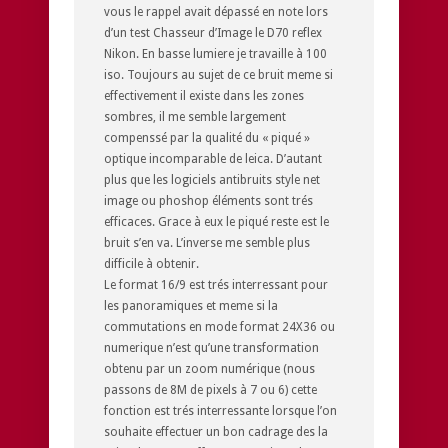
vous le rappel avait dépassé en note lors
d’un test Chasseur d’Image le D70 reflex
Nikon. En basse lumiere je travaille à 100
iso. Toujours au sujet de ce bruit meme si
effectivement il existe dans les zones
sombres, il me semble largement
compenssé par la qualité du « piqué »
optique incomparable de leica. D’autant
plus que les logiciels antibruits style net
image ou phoshop éléments sont trés
efficaces. Grace à eux le piqué reste est le
bruit s’en va. L’inverse me semble plus
difficile à obtenir.
Le format 16/9 est trés interressant pour
les panoramiques et meme si la
commutations en mode format 24X36 ou
numerique n’est qu’une transformation
obtenu par un zoom numérique (nous
passons de 8M de pixels à 7 ou 6) cette
fonction est trés interressante lorsque l’on
souhaite effectuer un bon cadrage des la