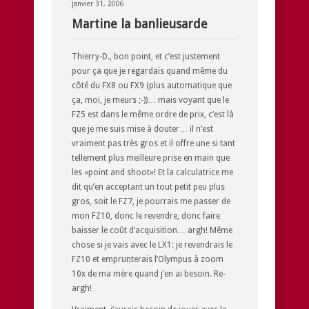
janvier 31, 2006
Martine la banlieusarde
Thierry-D., bon point, et c’est justement
pour ça que je regardais quand même du
côté du FX8 ou FX9 (plus automatique que
ça, moi, je meurs ;-))… mais voyant que le
FZ5 est dans le même ordre de prix, c’est là
que je me suis mise à douter… il n’est
vraiment pas très gros et il offre une si tant
tellement plus meilleure prise en main que
les «point and shoot»! Et la calculatrice me
dit qu’en acceptant un tout petit peu plus
gros, soit le FZ7, je pourrais me passer de
mon FZ10, donc le revendre, donc faire
baisser le coût d’acquisition… argh! Même
chose si je vais avec le LX1: je revendrais le
FZ10 et emprunterais l’Olympus à zoom
10x de ma mère quand j’en ai besoin. Re-
argh!