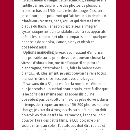
·
Stabilisateur d’image:
Cette technologie intégrée à la
lentille permet de prendre des photos de plusieurs
crans en bas du 1/60, sans effet de bougé. C’est un
incontournable pour moi qui fait beaucoup de photo
d’intérieur (recettes, bébé, etc.) et qui déteste l’effet
plaqué du flash. Panasonic est le seul à intégrer
systématiquement un tel stabilisateur à ses appareils,
même les compacts et ultra-compacts, mais quelques
appareils de Minolta, Canon, Sony et Ricoh en
possèdent aussi.
·
Options manuelles:
Je veux avoir autant d’emprise
que possible sur la prise de vue, et pouvoir choisir la
vitesse d’obturation, metttre l’appareil en priorité
diaphragme, déterminer l’ISO, faire la balance des
blancs… et, idéalement, je veux pouvoir faire le focus
manuel, même si ce n’est pas avec une bague
·
Il-va-sans-dire:
S’ajoutent à cela nombre d’éléments
que je prends aujourd’hui pour acquis, c’est-à-dire que
je ne considère même pas les appareils qui ne
possèdent pas ce «bottom line»: les piles doivent durer
le temps de croquer au moins 150-200 photos sur une
charge, je veux du 4 megapixels ou supérieur, on doit
pouvoir en tirer de très belles macros, l’appareil doit
pouvoir faire des petits films, le LCD doit être bien
visible même au soleil, l’autofocus doit être rapide et