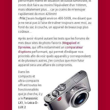
performant même en situation de basse luminosité, le
zoom doit faire au moins l’équivalent d’un 100mm,
mais idéalement plus… car je crains de m’ennuyer
rapidement de mon 420mm!
·
Prix:
J’avais budgeté environ 400-500$, me disant que
je ne serai pas à l’aise de traîner toujours avec moi, au
fond du sac à couche, un appareil de beaucoup plus
coûteux…
Après avoir écumé autant les tests que les forums de
mes deux sites de photo favoris (
Megapixel
et
Dpreview
, qui offre notamment un
comparateur
d’options
performant, qui permet d’indiquer nos
priorités afin de voir quels appareils y correspondent)
et de plusieurs autres, j’en conclus que mon futur
appareil sera une affaire de compromis.
Dans les
compacts et
ultra-compacts
offrant toutes les
fonctionnalités
que je cherche, il y
a le
Panasonic
LX1
, le
Leica D-
LUX 2