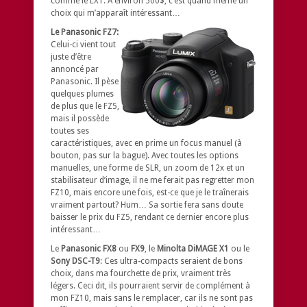
comme le LX1. À environ 500$, c’est quand même un
choix qui m’apparaît intéressant…
Le Panasonic FZ7:
Celui-ci vient tout
juste d’être
annoncé par
Panasonic. Il pèse
quelques plumes
de plus que le FZ5,
mais il possède
toutes ses
caractéristiques, avec en prime un focus manuel (à
bouton, pas sur la bague). Avec toutes les options
manuelles, une forme de SLR, un zoom de 12x et un
stabilisateur d’image, il ne me ferait pas regretter mon
FZ10, mais encore une fois, est-ce que je le traînerais
vraiment partout? Hum… Sa sortie fera sans doute
baisser le prix du FZ5, rendant ce dernier encore plus
intéressant…
Le
Panasonic FX8
ou
FX9
, le
Minolta DiMAGE X1
ou le
Sony DSC-T9
: Ces ultra-compacts seraient de bons
choix, dans ma fourchette de prix, vraiment très
légers. Ceci dit, ils pourraient servir de complément à
mon FZ10, mais sans le remplacer, car ils ne sont pas