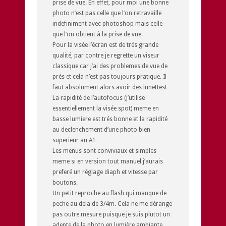
prise de vue. En effet, pour moi une bonne
photo n’est pas celle que l’on retravaille
indefiniment avec photoshop mais celle
que l’on obtient à la prise de vue.
Pour la visée l’écran est de trés grande
qualité, par contre je regrette un viseur
classique car j’ai des problemes de vue de
prés et cela n’est pas toujours pratique. Il
faut absolument alors avoir des lunettes!
La rapidité de l’autofocus (j’utilise
essentiellement la visée spot) meme en
basse lumiere est trés bonne et la rapidité
au declenchement d’une photo bien
superieur au A1
Les menus sont conviviaux et simples
meme si en version tout manuel j’aurais
preferé un réglage diaph et vitesse par
boutons.
Un petit reproche au flash qui manque de
peche au dela de 3/4m. Cela ne me dérange
pas outre mesure puisque je suis plutot un
adepte de la photo en lumière ambiante,