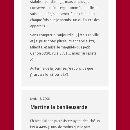
stabilisateur d’image, mais en plus, je
conserve la même ergonomie à laquelle je
suis habituée, sans avoir à me réhabituer
chaque fois que je prends l’un ou l’autre des
appareils.
Sans compter qu’aujourd’hui, j’étais en ville
et j’ai pu tripoter plusieurs appareils: fx9,
Minolta, et aussi le ma-gni-fi-que petit
Canon SD30, vu à 379$… mais j’ai résisté
;-)
Au terme de la journée, j’en conclus que
j’irai vers le fx8 ou le fx9…
février 5, 2006
Martine la banlieusarde
Eh bien j’ai pas pu résister: ayant déniché un
fx9 à 449$ (100$ de moins que le prix