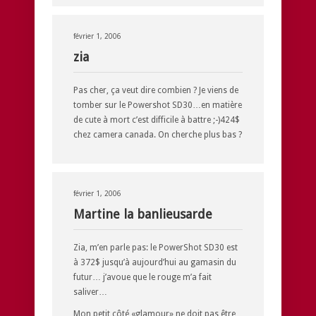
février 1, 2006
zia
Pas cher, ça veut dire combien ? Je viens de
tomber sur le Powershot SD30…en matière
de cute à mort c’est difficile à battre ;-)424$
chez camera canada. On cherche plus bas ?
février 1, 2006
Martine la banlieusarde
Zia, m’en parle pas: le PowerShot SD30 est
à 372$ jusqu’à aujourd’hui au gamasin du
futur… j’avoue que le rouge m’a fait
saliver…
Mon petit côté «glamour» ne doit pas être