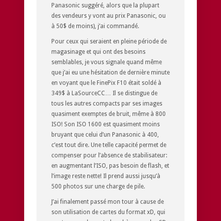
Panasonic suggéré, alors que la plupart
des vendeurs y vont au prix Panasonic, ou
à 50$ de moins), j’ai commandé.
Pour ceux qui seraient en pleine période de
magasinage et qui ont des besoins
semblables, je vous signale quand même
que j’ai eu une hésitation de dernière minute
en voyant que le FinePix F10 était soldé à
349$ à LaSourceCC… Il se distingue de
tous les autres compacts par ses images
quasiment exemptes de bruit, même à 800
ISO! Son ISO 1600 est quasiment moins
bruyant que celui d’un Panasonic à 400,
c’est tout dire. Une telle capacité permet de
compenser pour l’absence de stabilisateur:
en augmentant l’ISO, pas besoin de flash, et
l’image reste nette! Il prend aussi jusqu’à
500 photos sur une charge de pile.
J’ai finalement passé mon tour à cause de
son utilisation de cartes du format xD, qui