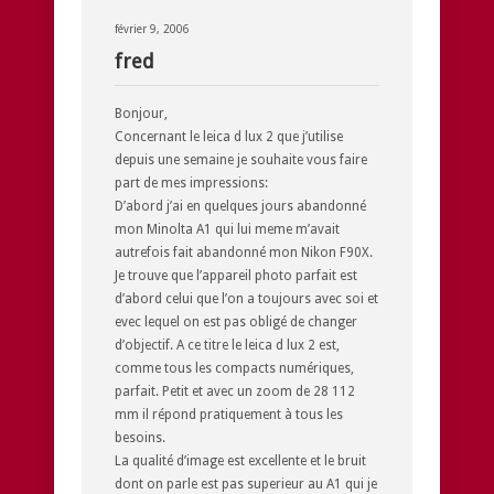
février 9, 2006
fred
Bonjour,
Concernant le leica d lux 2 que j’utilise
depuis une semaine je souhaite vous faire
part de mes impressions:
D’abord j’ai en quelques jours abandonné
mon Minolta A1 qui lui meme m’avait
autrefois fait abandonné mon Nikon F90X.
Je trouve que l’appareil photo parfait est
d’abord celui que l’on a toujours avec soi et
evec lequel on est pas obligé de changer
d’objectif. A ce titre le leica d lux 2 est,
comme tous les compacts numériques,
parfait. Petit et avec un zoom de 28 112
mm il répond pratiquement à tous les
besoins.
La qualité d’image est excellente et le bruit
dont on parle est pas superieur au A1 qui je