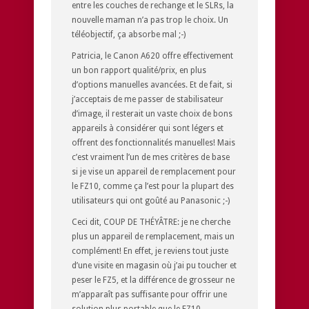
entre les couches de rechange et le SLRs, la
nouvelle maman n’a pas trop le choix. Un
téléobjectif, ça absorbe mal ;-)
Patricia, le Canon A620 offre effectivement
un bon rapport qualité/prix, en plus
d’options manuelles avancées. Et de fait, si
j’acceptais de me passer de stabilisateur
d’image, il resterait un vaste choix de bons
appareils à considérer qui sont légers et
offrent des fonctionnalités manuelles! Mais
c’est vraiment l’un de mes critères de base
si je vise un appareil de remplacement pour
le FZ10, comme ça l’est pour la plupart des
utilisateurs qui ont goûté au Panasonic ;-)
Ceci dit, COUP DE THÉYÂTRE: je ne cherche
plus un appareil de remplacement, mais un
complément! En effet, je reviens tout juste
d’une visite en magasin où j’ai pu toucher et
peser le FZ5, et la différence de grosseur ne
m’apparaît pas suffisante pour offrir une
solution plus portable que le FZ10.