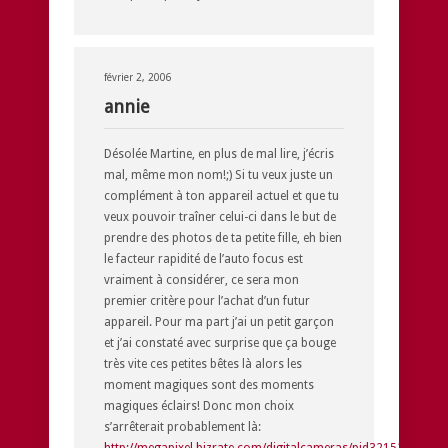
février 2, 2006
annie
Désolée Martine, en plus de mal lire, j’écris
mal, même mon nom!;) Si tu veux juste un
complément à ton appareil actuel et que tu
veux pouvoir traîner celui-ci dans le but de
prendre des photos de ta petite fille, eh bien
le facteur rapidité de l’auto focus est
vraiment à considérer, ce sera mon
premier critère pour l’achat d’un futur
appareil. Pour ma part j’ai un petit garçon
et j’ai constaté avec surprise que ça bouge
très vite ces petites bêtes là alors les
moment magiques sont des moments
magiques éclairs! Donc mon choix
s’arrêterait probablement là:
http://megapixel.bizrate.com/digitalcameras/pid321525440/c