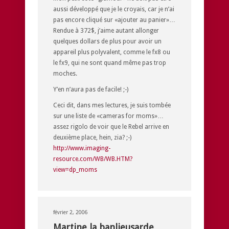
aussi développé que je le croyais, car je n’ai
pas encore cliqué sur «ajouter au panier»…
Rendue à 372$, j’aime autant allonger
quelques dollars de plus pour avoir un
appareil plus polyvalent, comme le fx8 ou
le fx9, qui ne sont quand même pas trop
moches.
Y’en n’aura pas de facile! ;-)
Ceci dit, dans mes lectures, je suis tombée
sur une liste de «cameras for moms»…
assez rigolo de voir que le Rebel arrive en
deuxième place, hein, zia? ;-)
http://www.imaging-
resource.com/WB/WB.HTM?
view=dp_moms
février 2, 2006
Martine la banlieusarde