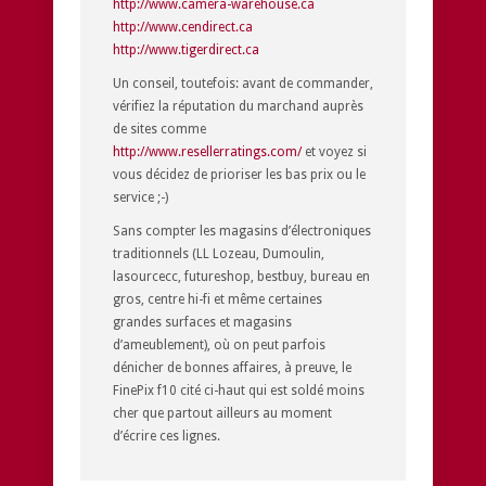
http://www.camera-warehouse.ca
http://www.cendirect.ca
http://www.tigerdirect.ca
Un conseil, toutefois: avant de commander,
vérifiez la réputation du marchand auprès
de sites comme
http://www.resellerratings.com/
et voyez si
vous décidez de prioriser les bas prix ou le
service ;-)
Sans compter les magasins d’électroniques
traditionnels (LL Lozeau, Dumoulin,
lasourcecc, futureshop, bestbuy, bureau en
gros, centre hi-fi et même certaines
grandes surfaces et magasins
d’ameublement), où on peut parfois
dénicher de bonnes affaires, à preuve, le
FinePix f10 cité ci-haut qui est soldé moins
cher que partout ailleurs au moment
d’écrire ces lignes.