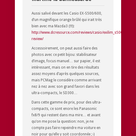
Aussi salivé devant les Casio EX-S500/600,
d’un magnifique orange brûlé qui irait très
bien avec ma Mazda3 (!!!):
http://www.dcresource.com/reviews/casio/exilim_s500-
review/
Accessoirement, on peut aussi faire des
photos avec ce petit bijou: stabilisateur
d’image, focus manuel… sur papier, il est
intéressant, mais on en tire des résultats
assez moyens d’après quelques sources,
mais PCMag le considère comme arrivant
nez à nez avec son grand favori dans les
ultra-compacts, le SD300…
Dans cette gamme de prix, pour des ultra-
compacts, ce sont enore les Panasonic
fx8/9 qui restent dans ma mire… et avant
qu’on me pose la question: non, je ne
compte pas faire repeindre ma voiture en
noir pour qu’elle y soit coordonnée ;-)