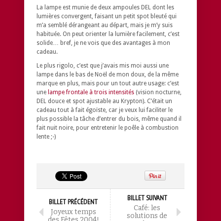
La lampe est munie de deux ampoules DEL dont les
lumières convergent, faisant un petit spot bleuté qui
m’a semblé dérangeant au départ, mais je m’y suis
habituée. On peut orienter la lumière facilement, c’est
solide… bref, je ne vois que des avantages à mon
cadeau.
Le plus rigolo, c’est que j’avais mis moi aussi une
lampe dans le bas de Noël de mon doux, de la même
marque en plus, mais pour un tout autre usage: c’est
une
lampe frontale à trois intensités
(vision nocturne,
DEL douce et spot ajustable au Krypton). C’était un
cadeau tout à fait égoïste, car je veux lui faciliter le
plus possible la tâche d’entrer du bois, même quand il
fait nuit noire, pour entretenir le poêle à combustion
lente ;-)
BILLET SUIVANT
BILLET PRÉCÉDENT
Café: les
Joyeux temps
solutions de
des Fêtes 2004!