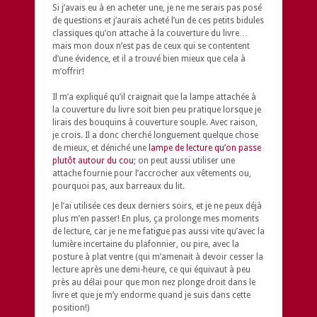
Si j’avais eu à en acheter une, je ne me serais pas posé
de questions et j’aurais acheté l’un de ces petits bidules
classiques qu’on attache à la couverture du livre…
mais mon doux n’est pas de ceux qui se contentent
d’une évidence, et il a trouvé bien mieux que cela à
m’offrir!
Il m’a expliqué qu’il craignait que la lampe attachée à
la couverture du livre soit bien peu pratique lorsque je
lirais des bouquins à couverture souple. Avec raison,
je crois. Il a donc cherché longuement quelque chose
de mieux, et déniché une
lampe de lecture qu’on passe
plutôt autour du cou
; on peut aussi utiliser une
attache fournie pour l’accrocher aux vêtements ou,
pourquoi pas, aux barreaux du lit.
Je l’ai utilisée ces deux derniers soirs, et je ne peux déjà
plus m’en passer! En plus, ça prolonge mes moments
de lecture, car je ne me fatigue pas aussi vite qu’avec la
lumière incertaine du plafonnier, ou pire, avec la
posture à plat ventre (qui m’amenait à devoir cesser la
lecture après une demi-heure, ce qui équivaut à peu
près au délai pour que mon nez plonge droit dans le
livre et que je m’y endorme quand je suis dans cette
position!)