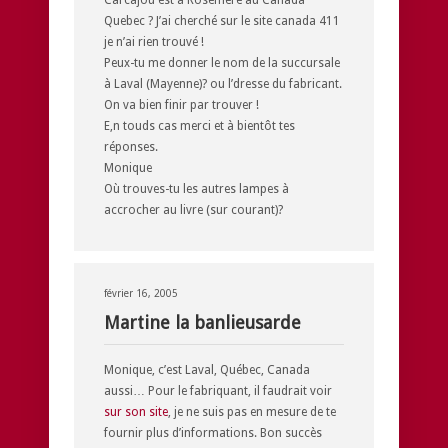
Quebec ? J’ai cherché sur le site canada 411
je n’ai rien trouvé !
Peux-tu me donner le nom de la succursale
à Laval (Mayenne)? ou l’dresse du fabricant.
On va bien finir par trouver !
E,n touds cas merci et à bientôt tes
réponses.
Monique
Où trouves-tu les autres lampes à
accrocher au livre (sur courant)?
février 16, 2005
Martine la banlieusarde
Monique, c’est Laval, Québec, Canada
aussi… Pour le fabriquant, il faudrait voir
sur son site
, je ne suis pas en mesure de te
fournir plus d’informations. Bon succès