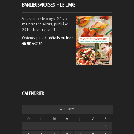
BANLIEUSARDISES – LE LIVRE
Vous aimez le blogue? Il y a
maintenant le livre, publié en
2010 chez Trécarré!
Obtenez
plus de détails ou lisez-
en un extrait
.
CALENDRIER
août 2026
D
L
M
M
J
V
S
1