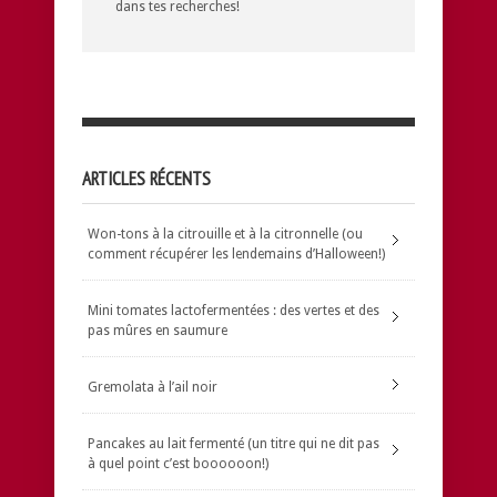
dans tes recherches!
ARTICLES RÉCENTS
Won-tons à la citrouille et à la citronnelle (ou
comment récupérer les lendemains d’Halloween!)
Mini tomates lactofermentées : des vertes et des
pas mûres en saumure
Gremolata à l’ail noir
Pancakes au lait fermenté (un titre qui ne dit pas
à quel point c’est boooooon!)