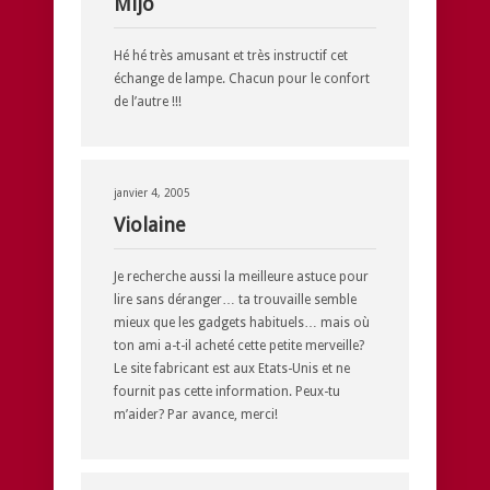
Mijo
Hé hé très amusant et très instructif cet
échange de lampe. Chacun pour le confort
de l’autre !!!
janvier 4, 2005
Violaine
Je recherche aussi la meilleure astuce pour
lire sans déranger… ta trouvaille semble
mieux que les gadgets habituels… mais où
ton ami a-t-il acheté cette petite merveille?
Le site fabricant est aux Etats-Unis et ne
fournit pas cette information. Peux-tu
m’aider? Par avance, merci!