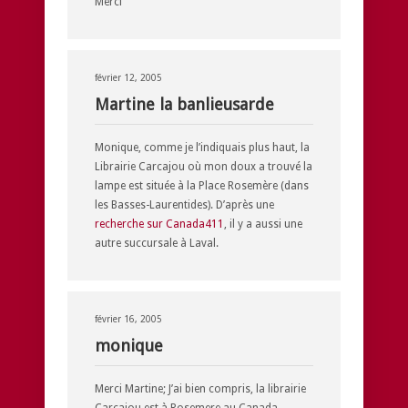
Merci
février 12, 2005
Martine la banlieusarde
Monique, comme je l’indiquais plus haut, la
Librairie Carcajou où mon doux a trouvé la
lampe est située à la Place Rosemère (dans
les Basses-Laurentides). D’après une
recherche sur Canada411
, il y a aussi une
autre succursale à Laval.
février 16, 2005
monique
Merci Martine; J’ai bien compris, la librairie
Carcajou est à Rosemere au Canada