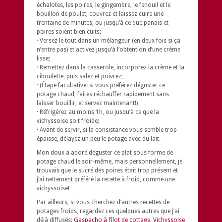
échalotes, les poires, le gingembre, le fenouil et le
bouillon de poulet, couvrez et laissez cuire une
trentaine de minutes, ou jusqu’à ce que panais et
poires soient bien cuits;
· Versez le tout dans un mélangeur (en deux fois si ça
n’entre pas) et activez jusqu’à l’obtention d’une crème
lisse;
· Remettez dans la casserole, incorporez la crème et la
ciboulette, puis salez et poivrez;
· (Étape facultative: si vous préférez déguster ce
potage chaud, faites réchauffer rapidement sans
laisser bouillir, et servez maintenant!)
· Réfrigérez au moins 1h, ou jusqu’à ce que la
vichyssoise soit froide;
· Avant de servir, si la consistance vous semble trop
épaisse, délayez un peu le potage avec du lait.
Mon doux a adoré déguster ce plat sous forme de
potage chaud le soir-même, mais personnellement, je
trouvais que le sucré des poires était trop présent et
j’ai nettement préféré la recette à froid, comme une
vichyssoise!
Par ailleurs, si vous cherchez d’autres recettes de
potages froids, regardez ces quelques autres que j’ai
déjà diffusés:
Gaspacho à l’îlot de cottage
,
Vichyssoise