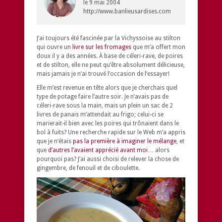
le
9 mai 2004
http://www.banlieusardises.com
J’ai toujours été fascinée par la
Vichyssoise au stilton
qui ouvre un
livre sur les fromages
que m’a offert mon
doux il y a des années. À base de céleri-rave, de poires
et de stilton, elle ne peut qu’être absolument délicieuse,
mais jamais je n’ai trouvé l’occasion de l’essayer!
Elle m’est revenue en tête alors que je cherchais quel
type de potage faire l’autre soir. Je n’avais pas de
céleri-rave sous la main, mais un plein un sac de 2
livres de panais m’attendait au frigo; celui-ci se
marierait-il bien avec les poires qui trônaient dans le
bol à fuits? Une recherche rapide sur le Web m’a appris
que je n’étais
pas la première à imaginer le mélange
, et
que
d’autres l’avaient apprécié avant moi
… alors
pourquoi pas? J’ai aussi choisi de relever la chose de
gingembre, de fenouil et de ciboulette.