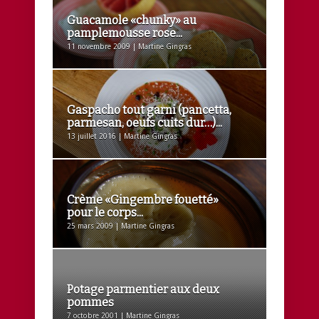
Guacamole «chunky» au
pamplemousse rose...
11 novembre 2009 | Martine Gingras
Gaspacho tout garni (pancetta,
parmesan, oeufs cuits dur…)...
13 juillet 2016 | Martine Gingras
Crème «Gingembre fouetté»
pour le corps...
25 mars 2009 | Martine Gingras
Potage parmentier aux deux
pommes
7 octobre 2001 | Martine Gingras