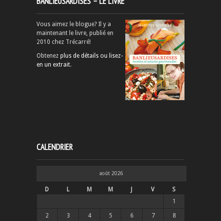
BANLIEUSARDISES – LE LIVRE
Vous aimez le blogue? Il y a
maintenant le livre, publié en
2010 chez Trécarré!
Obtenez
plus de détails ou lisez-
en un extrait
.
CALENDRIER
août 2026
D
L
M
M
J
V
S
1
2
3
4
5
6
7
8