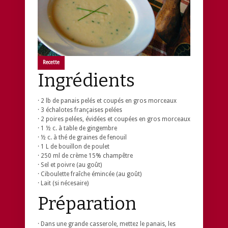
Recette
Ingrédients
· 2 lb de panais pelés et coupés en gros morceaux
· 3 échalotes françaises pelées
· 2 poires pelées, évidées et coupées en gros morceaux
· 1 ½ c. à table de gingembre
· ½ c. à thé de graines de fenouil
· 1 L de bouillon de poulet
· 250 ml de crème 15% champêtre
· Sel et poivre (au goût)
· Ciboulette fraîche émincée (au goût)
· Lait (si nécesaire)
Préparation
· Dans une grande casserole, mettez le panais, les