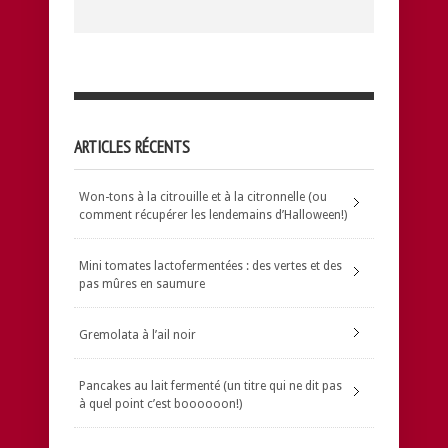
ARTICLES RÉCENTS
Won-tons à la citrouille et à la citronnelle (ou
comment récupérer les lendemains d’Halloween!)
Mini tomates lactofermentées : des vertes et des
pas mûres en saumure
Gremolata à l’ail noir
Pancakes au lait fermenté (un titre qui ne dit pas
à quel point c’est boooooon!)