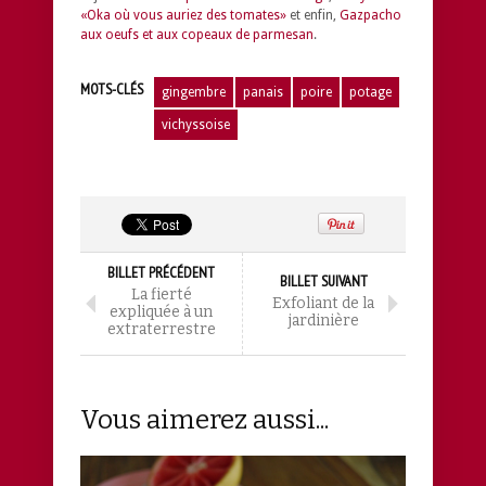
«Oka où vous auriez des tomates»
et enfin,
Gazpacho
aux oeufs et aux copeaux de parmesan
.
MOTS-CLÉS
gingembre
panais
poire
potage
vichyssoise
BILLET PRÉCÉDENT
BILLET SUIVANT
La fierté
Exfoliant de la
expliquée à un
jardinière
extraterrestre
Vous aimerez aussi...