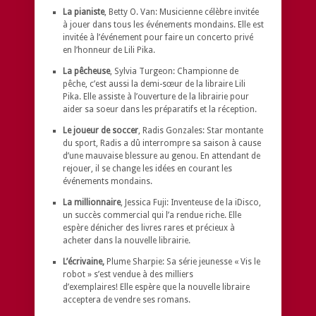
La pianiste
, Betty O. Van: Musicienne célèbre invitée
à jouer dans tous les événements mondains. Elle est
invitée à l’événement pour faire un concerto privé
en l’honneur de Lili Pika.
La pêcheuse
, Sylvia Turgeon: Championne de
pêche, c’est aussi la demi-sœur de la libraire Lili
Pika. Elle assiste à l’ouverture de la librairie pour
aider sa soeur dans les préparatifs et la réception.
Le joueur de soccer
, Radis Gonzales: Star montante
du sport, Radis a dû interrompre sa saison à cause
d’une mauvaise blessure au genou. En attendant de
rejouer, il se change les idées en courant les
événements mondains.
La millionnaire
, Jessica Fuji: Inventeuse de la iDisco,
un succès commercial qui l’a rendue riche. Elle
espère dénicher des livres rares et précieux à
acheter dans la nouvelle librairie.
L’écrivaine,
Plume Sharpie: Sa série jeunesse « Vis le
robot » s’est vendue à des milliers
d’exemplaires! Elle espère que la nouvelle libraire
acceptera de vendre ses romans.