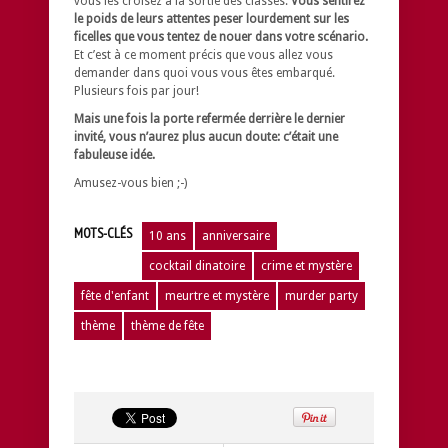
vous les croisez à la sortie des classes.
Vous sentirez
le poids de leurs attentes peser lourdement sur les
ficelles que vous tentez de nouer dans votre scénario.
Et c’est à ce moment précis que vous allez vous
demander dans quoi vous vous êtes embarqué.
Plusieurs fois par jour!
Mais une fois la porte refermée derrière le dernier
invité, vous n’aurez plus aucun doute: c’était une
fabuleuse idée.
Amusez-vous bien ;-)
MOTS-CLÉS
10 ans
anniversaire
cocktail dinatoire
crime et mystère
fête d'enfant
meurtre et mystère
murder party
thème
thème de fête