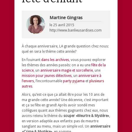
Martine Gingras
le
25 avril 2015
http://www.banlieusardises.com
À chaque anniversaire, LA grande question chez nous:
quel en sera le thème cette année?
En fouinant
dans les archives
, vous pouvez explorer
les thèmes des années passés: on a eu une
fête de la
science
, un
anniversaire magie et sorcellerie
, une
mission pour jeunes détectives
, un
anniversaire à
l’envers
, l’incontournable
party pyjama
et
plusieurs
autres
.
Alors, qu’est-ce que ça allait être pour les 10 ans de
ma grande cette année? Une décennie, c’est important
et ça se fête en grand! Après avoir sondé mes
collègues quant aux thèmes gagnants chez eux, nous
avons retenu le thème du
souper «Meurtre & Mystère»
,
en version adaptée aux enfants: pas de meurtre
sanglant au menu, mais un simple vol. Un
anniversaire
«Crime & Mystère»
, en somme.