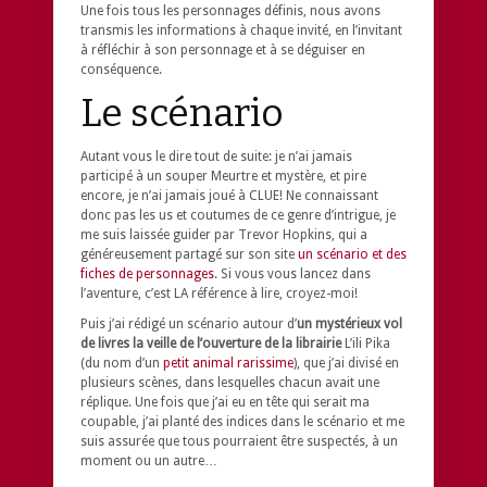
Une fois tous les personnages définis, nous avons
transmis les informations à chaque invité, en l’invitant
à réfléchir à son personnage et à se déguiser en
conséquence.
Le scénario
Autant vous le dire tout de suite: je n’ai jamais
participé à un souper Meurtre et mystère, et pire
encore, je n’ai jamais joué à CLUE! Ne connaissant
donc pas les us et coutumes de ce genre d’intrigue, je
me suis laissée guider par Trevor Hopkins, qui a
généreusement partagé sur son site
un scénario et des
fiches de personnages
. Si vous vous lancez dans
l’aventure, c’est LA référence à lire, croyez-moi!
Puis j’ai rédigé un scénario autour d’
un mystérieux vol
de livres la veille de l’ouverture de la librairie
L’ili Pika
(du nom d’un
petit animal rarissime
), que j’ai divisé en
plusieurs scènes, dans lesquelles chacun avait une
réplique. Une fois que j’ai eu en tête qui serait ma
coupable, j’ai planté des indices dans le scénario et me
suis assurée que tous pourraient être suspectés, à un
moment ou un autre…