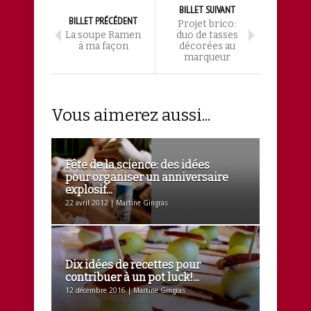
BILLET SUIVANT
BILLET PRÉCÉDENT
Projet brico:
La soupe Ramen
duo de tasses
à ma façon
décorées au
marqueur
Vous aimerez aussi...
Fête de la science: des idées
pour organiser un anniversaire
explosif...
22 avril 2012 | Martine Gingras
Dix idées de recettes pour
contribuer à un pot luck!...
12 décembre 2016 | Martine Gingras