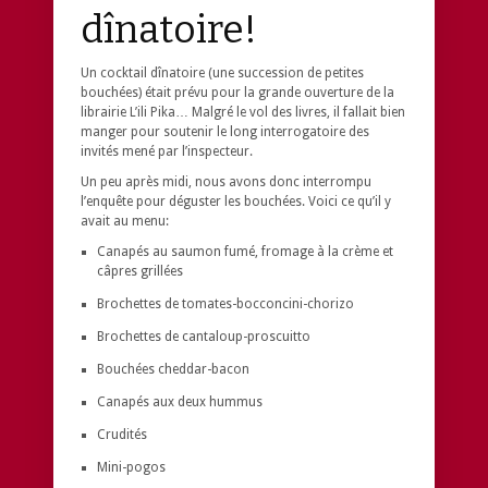
dînatoire!
Un cocktail dînatoire (une succession de petites
bouchées) était prévu pour la grande ouverture de la
librairie L’ili Pika… Malgré le vol des livres, il fallait bien
manger pour soutenir le long interrogatoire des
invités mené par l’inspecteur.
Un peu après midi, nous avons donc interrompu
l’enquête pour déguster les bouchées. Voici ce qu’il y
avait au menu:
Canapés au saumon fumé, fromage à la crème et
câpres grillées
Brochettes de tomates-bocconcini-chorizo
Brochettes de cantaloup-proscuitto
Bouchées cheddar-bacon
Canapés aux deux hummus
Crudités
Mini-pogos