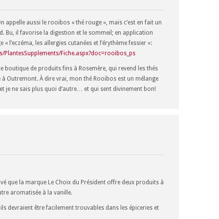
 appelle aussi le rooibos « thé rouge », mais c’est en fait un
d. Bu, il favorise la digestion et le sommeil; en application
e « l’eczéma, les allergies cutanées et l’érythème fessier »:
ons/PlantesSupplements/Fiche.aspx?doc=rooibos_ps
ite boutique de produits fins à Rosemère, qui revend les thés
ée à Outremont. À dire vrai, mon thé Rooibos est un mélange
 et je ne sais plus quoi d’autre… et qui sent divinement bon!
rouvé que la marque Le Choix du Président offre deux produits à
tre aromatisée à la vanille.
ils devraient être facilement trouvables dans les épiceries et