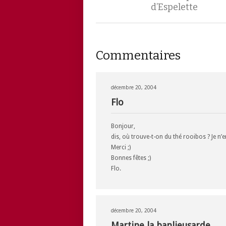
d’Espelette
Commentaires
décembre 20, 2004
Flo
Bonjour,
dis, où trouve-t-on du thé rooibos ? Je n
Merci ;)
Bonnes fêtes ;)
Flo.
décembre 20, 2004
Martine la banlieusarde