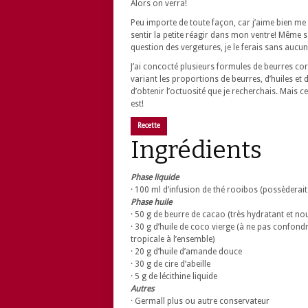
Alors on verra!
Peu importe de toute façon, car j’aime bien me
sentir la petite réagir dans mon ventre! Même s
question des vergetures, je le ferais sans auc
J’ai concocté plusieurs formules de beurres cor
variant les proportions de beurres, d’huiles et 
d’obtenir l’octuosité que je recherchais. Mais cet
est!
Recette
Ingrédients
Phase liquide
· 100 ml d’infusion de thé rooibos (possèderai
Phase huile
· 50 g de beurre de cacao (très hydratant et no
· 30 g d’huile de coco vierge (à ne pas confond
tropicale à l’ensemble)
· 20 g d’huile d’amande douce
· 30 g de cire d’abeille
· 5 g de lécithine liquide
Autres
· Germall plus ou autre conservateur