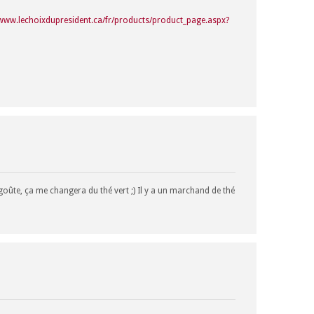
/www.lechoixdupresident.ca/fr/products/product_page.aspx?
oûte, ça me changera du thé vert ;) Il y a un marchand de thé