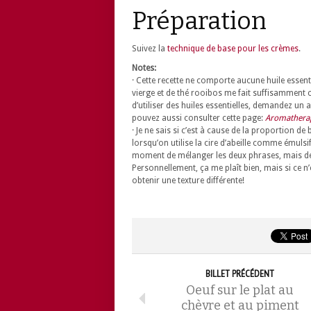
Préparation
Suivez la
technique de base pour les crèmes
.
Notes:
· Cette recette ne comporte aucune huile essent
vierge et de thé rooibos me fait suffisamment 
d’utiliser des huiles essentielles, demandez un
pouvez aussi consulter cette page:
Aromatherap
· Je ne sais si c’est à cause de la proportion de 
lorsqu’on utilise la cire d’abeille comme émulsi
moment de mélanger les deux phrases, mais de fi
Personnellement, ça me plaît bien, mais si ce n’e
obtenir une texture différente!
BILLET PRÉCÉDENT
Oeuf sur le plat au
chèvre et au piment