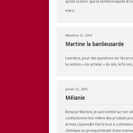
qu’est ce donc que la lechitine liquide et o
merci
décembre 23, 2004
Martine la banlieusarde
Laurence, pour des questions sur les pro
la section « où acheter » du site, le foru
janvier 25, 2005
Mélanie
Bonjour Martine, Je suis tombé sur ton sit
confectionne moi même des produits pour
et mes copines)En fait le tout a commencer
chimique ou presque.Venant d’une maman 