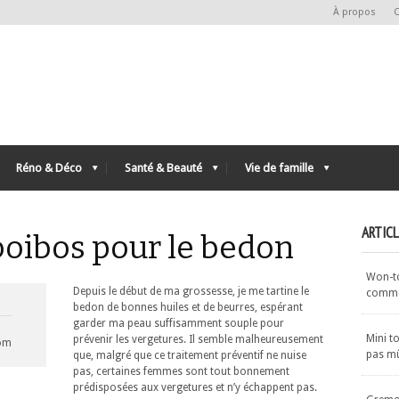
À propos
C
Réno & Déco
Santé & Beauté
Vie de famille
ARTIC
ooibos pour le bedon
Won-ton
Depuis le début de ma grossesse, je me tartine le
commen
bedon de bonnes huiles et de beurres, espérant
garder ma peau suffisamment souple pour
Mini t
prévenir les vergetures. Il semble malheureusement
com
pas m
que, malgré que ce traitement préventif ne nuise
pas, certaines femmes sont tout bonnement
prédisposées aux vergetures et n’y échappent pas.