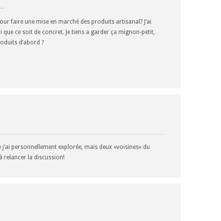
s…
pour faire une mise en marché des produits artisanal? J’ai
i que ce soit de concret. Je tiens a garder ça mignon-petit,
produits d’abord ?
e j’ai personnellement explorée, mais deux «voisines» du
 à relancer la discussion!