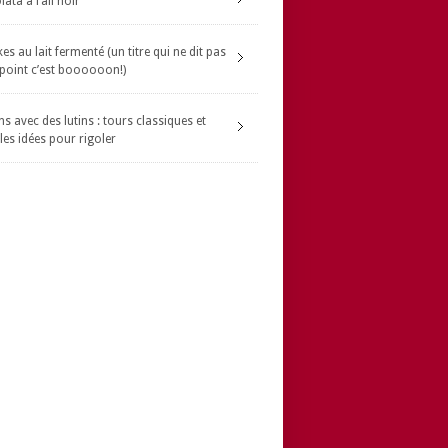
ata à l’ail noir
s au lait fermenté (un titre qui ne dit pas
 point c’est boooooon!)
s avec des lutins : tours classiques et
les idées pour rigoler