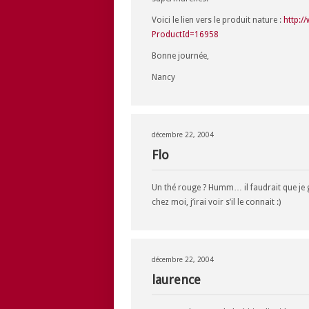
Voici le lien vers le produit nature :
http:/
ProductId=16958
Bonne journée,
Nancy
décembre 22, 2004
Flo
Un thé rouge ? Humm… il faudrait que je g
chez moi, j’irai voir s’il le connait :)
décembre 22, 2004
laurence