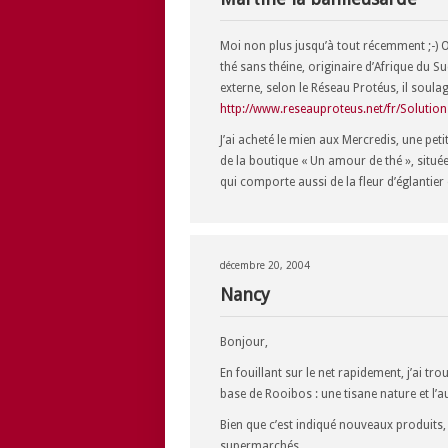
Moi non plus jusqu’à tout récemment ;-) On
thé sans théine, originaire d’Afrique du Su
externe, selon le Réseau Protéus, il soulag
http://www.reseauproteus.net/fr/Soluti
J’ai acheté le mien aux Mercredis, une pet
de la boutique « Un amour de thé », situ
qui comporte aussi de la fleur d’églantier
décembre 20, 2004
Nancy
Bonjour,
En fouillant sur le net rapidement, j’ai t
base de Rooibos : une tisane nature et l’au
Bien que c’est indiqué nouveaux produits, 
supermarchés.