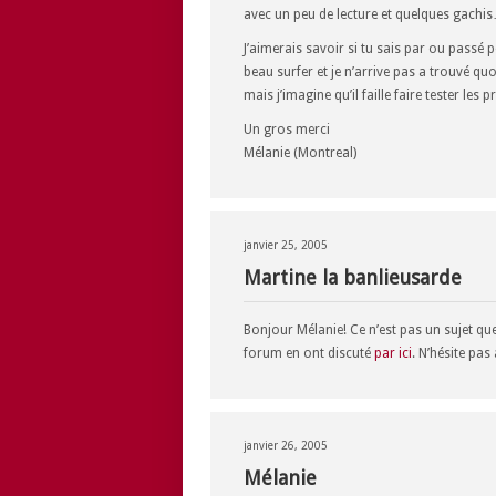
avec un peu de lecture et quelques gachi
J’aimerais savoir si tu sais par ou passé 
beau surfer et je n’arrive pas a trouvé quo
mais j’imagine qu’il faille faire tester les 
Un gros merci
Mélanie (Montreal)
janvier 25, 2005
Martine la banlieusarde
Bonjour Mélanie! Ce n’est pas un sujet qu
forum en ont discuté
par ici
. N’hésite pas
janvier 26, 2005
Mélanie