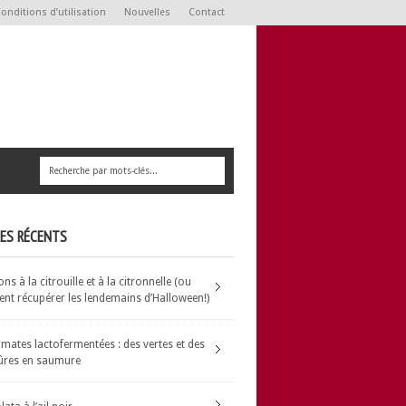
onditions d’utilisation
Nouvelles
Contact
LES RÉCENTS
s à la citrouille et à la citronnelle (ou
t récupérer les lendemains d’Halloween!)
omates lactofermentées : des vertes et des
ûres en saumure