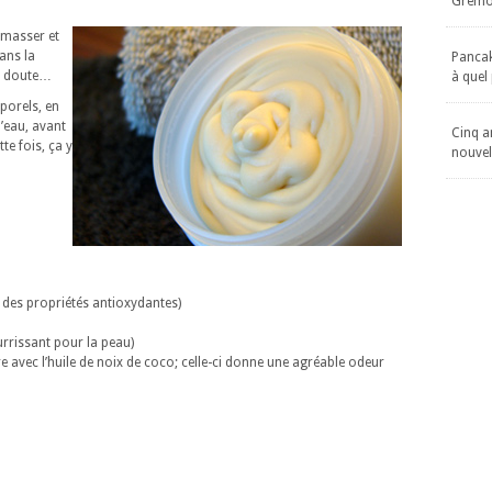
Gremol
 masser et
ans la
Pancake
un doute…
à quel
porels, en
d’eau, avant
Cinq an
te fois, ça y
nouvel
t des propriétés antioxydantes)
urrissant pour la peau)
re avec l’huile de noix de coco; celle-ci donne une agréable odeur