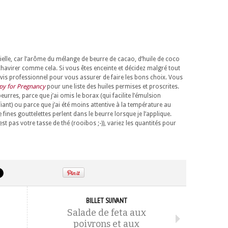
ielle, car l’arôme du mélange de beurre de cacao, d’huile de coco
chavirer comme cela. Si vous êtes enceinte et décidez malgré tout
 avis professionnel pour vous assurer de faire les bons choix. Vous
y for Pregnancy
pour une liste des huiles permises et proscrites.
beurres, parce que j’ai omis le borax (qui facilite l’émulsion
fiant) ou parce que j’ai été moins attentive à la température au
nes gouttelettes perlent dans le beurre lorsque je l’applique.
st pas votre tasse de thé (rooibos ;-)), variez les quantités pour
BILLET SUIVANT
Salade de feta aux
poivrons et aux