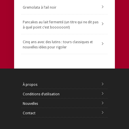
Gremolata à l’ail noir
Pancakes au lait fermenté (un titre qui ne dit pas
à quel point c’est boooooon!)
Cinq ans avec des lutins : tours classiques et
nouvelles idées pour rigoler
À propos
Conditions d’utilisation
Nouvelles
Contact