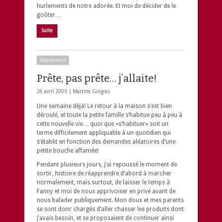
hurlements de notre adorée. Et moi de décider de le
goûter…
Suite
Allaitement
Prête, pas prête… j’allaite!
26 avril 2005 |
Martine Gingras
Une semaine déjà! Le retour à la maison s’est bien
déroulé, et toute la petite famille s’habitue peu à peu à
cette nouvelle vie… quoi que «s’habituer» soit un
terme difficilement appliquable à un quotidien qui
s’établit en fonction des demandes aléatoires d’une
petite bouche affamée!
Pendant plusieurs jours, j’ai repoussé le moment de
sortir, histoire de réapprendre d’abord à marcher
normalement, mais surtout, de laisser le temps à
Fanny et moi de nous apprivoiser en privé avant de
nous balader publiquement. Mon doux et mes parents
se sont donc chargés d’aller chasser les produits dont
j’avais besoin, et se proposaient de continuer ainsi