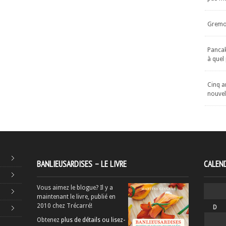
Gremol
Pancake
à quel
Cinq an
nouvel
BANLIEUSARDISES – LE LIVRE
CALEND
Vous aimez le blogue? Il y a
maintenant le livre, publié en
2010 chez Trécarré!
D
Obtenez
plus de détails ou lisez-