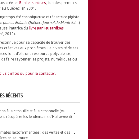
uis crée les
Banlieusardises
, l’un des premiers
 au Québec, en 2001.
longtemps été chroniqueuse et rédactrice pigiste
e pouce, Enfants Québec, Journal de Montréal
…)
 aussi l’autrice du
livre Banlieusardises
ré, 2010).
t reconnue pour sa capacité de trouver des
ns créatives aux problèmes.
La diversité de ses
nces font d’elle une ressource polyvalente,
 de faire rayonner les projets, numériques ou
plus d’infos ou pour la contacter.
LES RÉCENTS
s à la citrouille et à la citronnelle (ou
t récupérer les lendemains d’Halloween!)
omates lactofermentées : des vertes et des
ûres en saumure