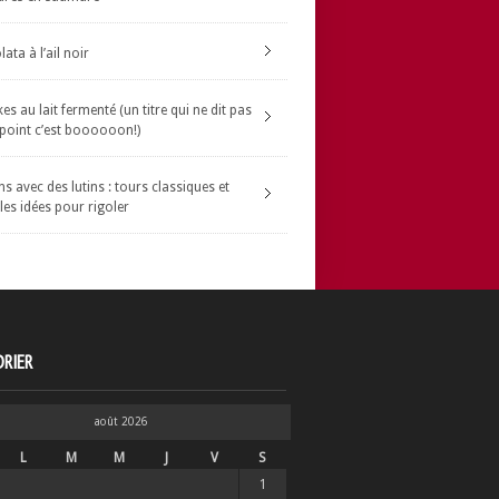
ata à l’ail noir
s au lait fermenté (un titre qui ne dit pas
 point c’est boooooon!)
s avec des lutins : tours classiques et
les idées pour rigoler
RIER
août 2026
L
M
M
J
V
S
1