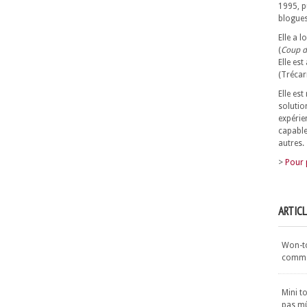
1995, p
blogues
Elle a 
(
Coup d
Elle est
(Trécar
Elle es
solutio
expérie
capable
autres.
>
Pour 
ARTIC
Won-ton
commen
Mini t
pas m