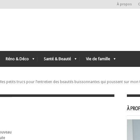
À propos
C
Réno & Déco
Santé & Beauté
Vie de famille
Mes petits trucs pour l’entretien des beautés buissonnantes qui poussent sur mon t
À PROP
nouveau
oute