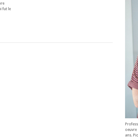
bre
 fut le
Profess
oeuvre 
ans. Pi