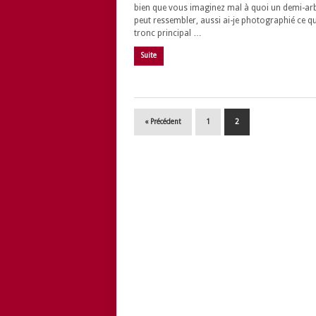
bien que vous imaginez mal à quoi un demi-ar
peut ressembler, aussi ai-je photographié ce qui
tronc principal …
Suite
« Précédent
1
2